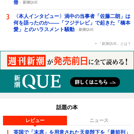
冊
新潮QUE
〈本人インタビュー〉渦中の当事者「佐藤二朗」は
何を語ったのか――「フジテレビ」で起きた「橋本
愛」とのハラスメント騒動
新潮QUE
「新潮QUE」とは？
話題の本
レビュー
ニュース
英国で「末席」を用意された天皇陛下を「最前列」