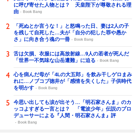
に呼び寄せた人物とは？ 天皇陛下が尊敬される理
由
Book Bang
「死ぬとか言うな！」と怒鳴った日、妻は2人の子
を残して自死した…夫が「自分の犯した罪や愚か
さ」に向き合う魂の一冊
Book Bang
舌は欠損、衣服には高放射線…9人の若者が死んだ
「世界一不気味な山岳遭難」に迫る
Book Bang
心を病んだ母が「4Lの大五郎」を飲み干しゲロまみ
れに…ノブコブ徳井が「感情を失くした」子供時代
を明かす
Book Bang
今思い出しても涙が出そう…「明石家さんま」のカ
ッコよすぎる一言とは？ 「電波少年」伝説のプロ
デューサーによる『人間・明石家さんま』評
Book Bang