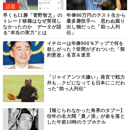
話題
早くも11勝「菅野智之」の
年俸80万円のテスト生から
トレード移籍はなぜ実現し
最多勝投手へ 思わぬ掘り
なかったのか データが語
出し物だった「助っ人列
る“本当の実力”とは
伝」
イチローは年俸900％アップで何を
欲しがった？世間がざわついた「契
約更改」名言＆迷言
「ジャイアンツ大嫌い」発言で戦力
外も…クビになっても日本にこだわ
った“助っ人列伝”
【報じられなかった角界のタブー】
往年の名大関「貴ノ浪」が命を落と
した午前10時のラブホテル