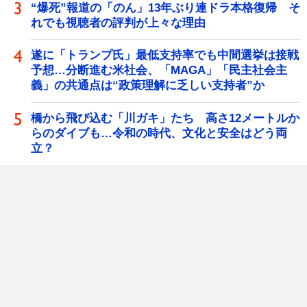
“爆死”報道の「のん」13年ぶり連ドラ本格復帰 そ
れでも視聴者の評判が上々な理由
遂に「トランプ氏」最低支持率でも中間選挙は接戦
予想…分断進む米社会、「MAGA」「民主社会主
義」の共通点は“政策理解に乏しい支持者”か
橋から飛び込む「川ガキ」たち 高さ12メートルか
らのダイブも…令和の時代、文化と安全はどう両
立？