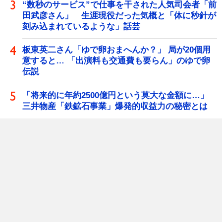
“数秒のサービス”で仕事を干された人気司会者「前
田武彦さん」 生涯現役だった気概と「体に秒針が
刻み込まれているような」話芸
板東英二さん「ゆで卵おまへんか？」 局が20個用
意すると… 「出演料も交通費も要らん」のゆで卵
伝説
「将来的に年約2500億円という莫大な金額に…」
三井物産「鉄鉱石事業」爆発的収益力の秘密とは