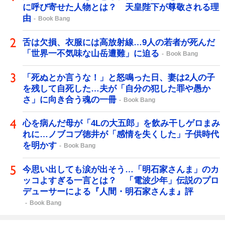
に呼び寄せた人物とは？ 天皇陛下が尊敬される理
由
Book Bang
舌は欠損、衣服には高放射線…9人の若者が死んだ
「世界一不気味な山岳遭難」に迫る
Book Bang
「死ぬとか言うな！」と怒鳴った日、妻は2人の子
を残して自死した…夫が「自分の犯した罪や愚か
さ」に向き合う魂の一冊
Book Bang
心を病んだ母が「4Lの大五郎」を飲み干しゲロまみ
れに…ノブコブ徳井が「感情を失くした」子供時代
を明かす
Book Bang
今思い出しても涙が出そう…「明石家さんま」のカ
ッコよすぎる一言とは？ 「電波少年」伝説のプロ
デューサーによる『人間・明石家さんま』評
Book Bang