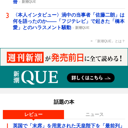
冊
新潮QUE
〈本人インタビュー〉渦中の当事者「佐藤二朗」は
何を語ったのか――「フジテレビ」で起きた「橋本
愛」とのハラスメント騒動
新潮QUE
「新潮QUE」とは？
話題の本
レビュー
ニュース
英国で「末席」を用意された天皇陛下を「最前列」