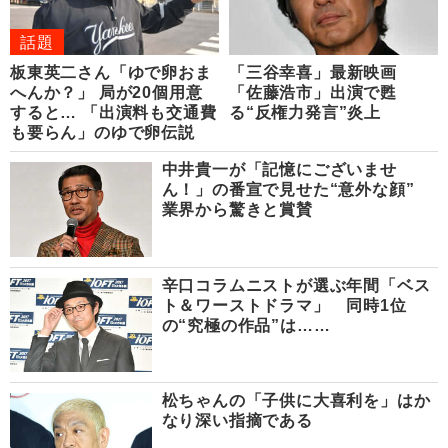
話題
板東英二さん「ゆで卵おま
「三谷幸喜」最新映画
へんか？」 局が20個用意
「佐藤浩市」出演で甦
すると… 「出演料も交通費
る“反権力発言”炎上
も要らん」のゆで卵伝説
中井貴一が「記憶にございませ
ん！」の番宣で見せた“意外な顔”
業界から驚きと賞賛
辛口コラムニストが選ぶ年間「ベス
ト＆ワーストドラマ」 同時1位
の“究極の作品”は……
松ちゃんの「子供に大喜利を」はか
なり深い指摘である