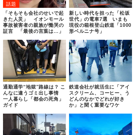
話題
「そもそも会社のせいで起
新しい時代を担った「松坂
きた人災」 イオンモール
世代」の電車7選 いまも
事故被害者の親族が慟哭の
現役の箱根登山鉄道「1000
証言 「最後の言葉は…」
形ベルニナ号」
通勤通学“地獄”路線は？ こ
鉄道会社が就活生に「アイ
んなに違うゴミ出し事情
スクリーム、コーヒー、う
一人暮らし「都会の死角」
どんのなかでどれが好き
ガイド
か」と聞く重要なワケ