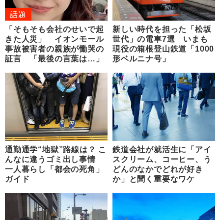
話題
「そもそも会社のせいで起
新しい時代を担った「松坂
きた人災」 イオンモール
世代」の電車7選 いまも
事故被害者の親族が慟哭の
現役の箱根登山鉄道「1000
証言 「最後の言葉は…」
形ベルニナ号」
通勤通学“地獄”路線は？ こ
鉄道会社が就活生に「アイ
んなに違うゴミ出し事情
スクリーム、コーヒー、う
一人暮らし「都会の死角」
どんのなかでどれが好き
ガイド
か」と聞く重要なワケ