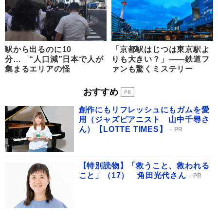
駅から出るのに10
「京都駅はじつは東京駅よ
分… “人口減”日本で人が
りも大きい？」――鉄道フ
集まるエリアの怪
ァンも驚くミステリー
おすすめ
創作にもリフレッシュにもガムを愛
用（ジャズピアニスト 山中千尋さ
ん）【LOTTE TIMES】
PR
【特別読物】「救うこと、救われる
こと」（17） 角田光代さん
PR