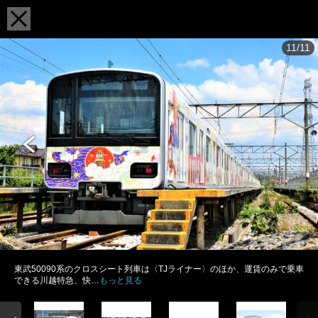
11/11
東武50090系のクロスシート列車は〈TJライナー〉のほか、運賃のみで乗車
できる川越特急、快…
もっと見る