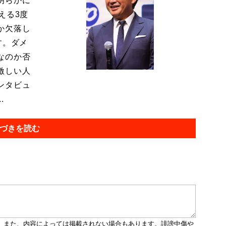
明らかに
える3度
か欠落し
す。ダメ
なのか否
激しい人
ンタビュ
.
づきを読む