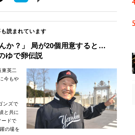
事も読まれています
んか？」 局が20個用意すると…
のゆで卵伝説
板東英二
に今もや
ゴンズで
績と共に
ソードで
活躍の場を