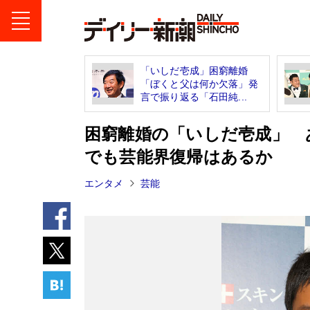
「いしだ壱成」困窮離婚
「ぼくと父は何か欠落」発
言で振り返る「石田純...
困窮離婚の「いしだ壱成」 
でも芸能界復帰はあるか
エンタメ
芸能