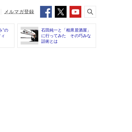
メルマガ登録
み”の
石田純一と「相席居酒屋」
フィ
に行ってみた その巧みな
話術とは