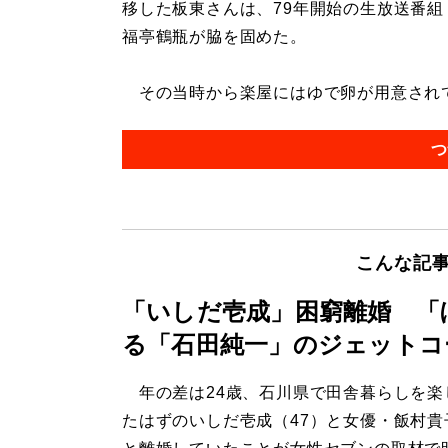
移した板東さんは、79年開始の生放送番組
福亭鶴瓶が脇を固めた。
その当時から楽屋にはゆで卵が用意されてい
つ
こんな記
「いしだ壱成」困窮離婚 「
る「石田純一」のジェットコ
年の差は24歳、石川県で田舎暮らしを楽
たはずのいしだ壱成（47）と女優・飯村貴