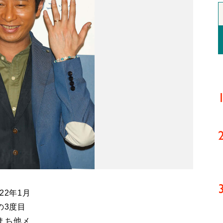
2年1月
の3度目
まち他メ