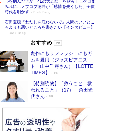
心を病んだ母が「4Lの大五郎」を飲み干しゲロま
みれに…ノブコブ徳井が「感情を失くした」子供
時代を明かす
Book Bang
石田夏穂『わたしを庇わないで』人間のいいとこ
ろよりも悪いところを書きたい【インタビュー】
Book Bang
「叱って伸びるやつは、褒めたらもっと伸
おすすめ
びる」俳優・高嶋政伸が家族に教わっ
創作にもリフレッシュにもガ
た“人を育てるコツ”…芸への考え方を明か
ムを愛用（ジャズピアニス
す
Book Bang
ト 山中千尋さん）【LOTTE
「『火垂るの墓』は、大嘘である」原作者が抱き
TIMES】
PR
続けた“自責の念”とは…「自己憐憫は描きたくな
い」監督が徹底的にこだわったこと（後編） #
【特別読物】「救うこと、救
戦争の記憶
Book Bang
われること」（17） 角田光
代さん
美輪明宏 晩年の回答を集めた『ほほえんで生き
PR
るための人生相談』がランクイン［エンターテイ
メントベストセラー］
Book Bang
「宇宙兄弟」最終46巻がベストセラー1位 宇宙
開発への関心を押し上げた18年の物語に幕 特装
版には「宇宙で描かれたマンガ」も収録