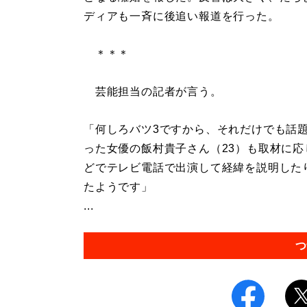
ディアも一斉に後追い報道を行った。
＊＊＊
芸能担当の記者が言う。
「何しろバツ3ですから、それだけでも話
った女優の飯村貴子さん（23）も取材に
どでテレビ電話で出演して経緯を説明した
たようです」
...
つ