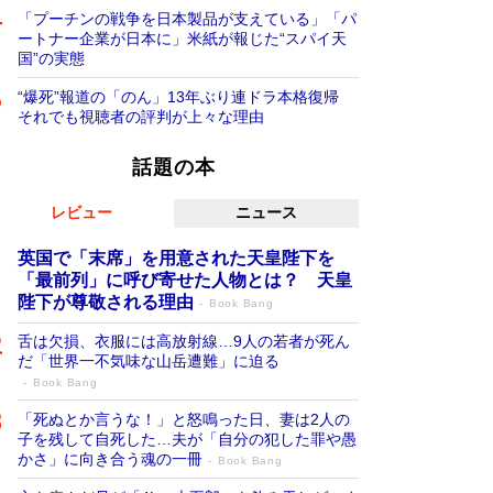
「プーチンの戦争を日本製品が支えている」「パ
ートナー企業が日本に」米紙が報じた“スパイ天
国”の実態
“爆死”報道の「のん」13年ぶり連ドラ本格復帰
それでも視聴者の評判が上々な理由
話題の本
レビュー
ニュース
英国で「末席」を用意された天皇陛下を
「最前列」に呼び寄せた人物とは？ 天皇
陛下が尊敬される理由
Book Bang
舌は欠損、衣服には高放射線…9人の若者が死ん
だ「世界一不気味な山岳遭難」に迫る
Book Bang
「死ぬとか言うな！」と怒鳴った日、妻は2人の
子を残して自死した…夫が「自分の犯した罪や愚
かさ」に向き合う魂の一冊
Book Bang