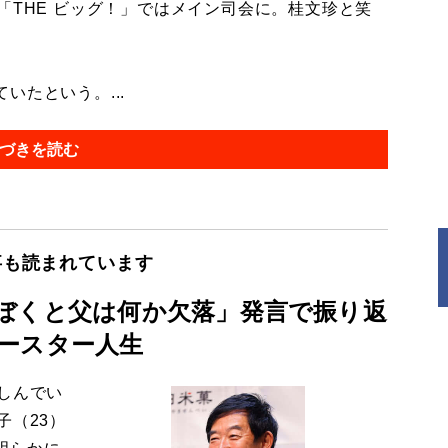
「THE ビッグ！」ではメイン司会に。桂文珍と笑
たという。...
づきを読む
事も読まれています
ぼくと父は何か欠落」発言で振り返
ースター人生
しんでい
子（23）