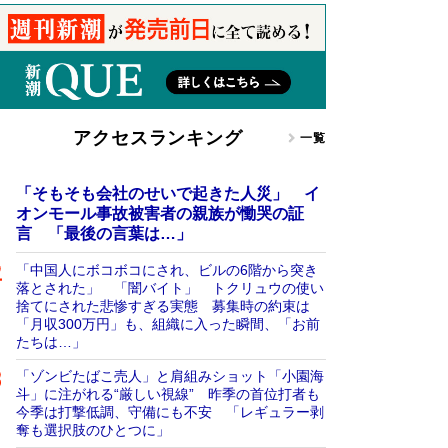
アクセスランキング
一覧
「そもそも会社のせいで起きた人災」 イ
オンモール事故被害者の親族が慟哭の証
言 「最後の言葉は…」
「中国人にボコボコにされ、ビルの6階から突き
落とされた」 「闇バイト」 トクリュウの使い
捨てにされた悲惨すぎる実態 募集時の約束は
「月収300万円」も、組織に入った瞬間、「お前
たちは…」
「ゾンビたばこ売人」と肩組みショット「小園海
斗」に注がれる“厳しい視線” 昨季の首位打者も
今季は打撃低調、守備にも不安 「レギュラー剥
奪も選択肢のひとつに」