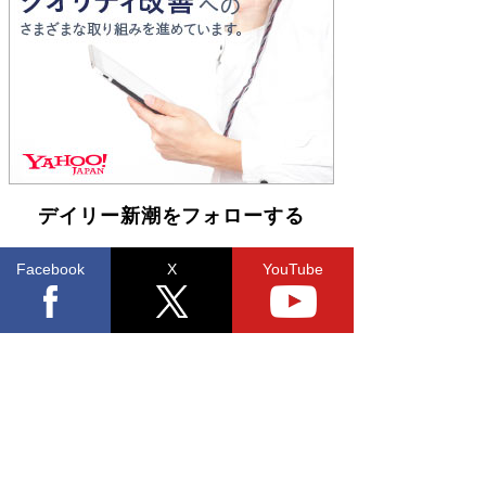
Book Bang
友近氏、絶賛！ 鎌倉を舞台に、孤独を抱えた
人々が新たな一歩を踏み出す連作短篇集『海のほ
とりのプラネット』試し読み
Book Bang
デイリー新潮をフォローする
Facebook
X
YouTube