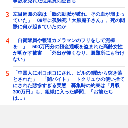
事故を免れた従業員の証言も
左目周囲の痣は「脳の動脈が破れ、その血が溜まっ
ていた」 09年に孤独死「大原麗子さん」、死の間
際に何が起きていたのか
「自衛隊員や報道カメラマンのフリをして泥棒
を…」 500万円分の預金通帳を盗まれた高齢女性
が明かす被害 「外出が怖くなり、避難所にも行け
ない」
「中国人にボコボコにされ、ビルの6階から突き落
とされた」 「闇バイト」 トクリュウの使い捨て
にされた悲惨すぎる実態 募集時の約束は「月収
300万円」も、組織に入った瞬間、「お前たち
は…」