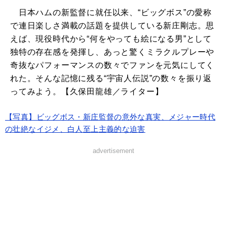
日本ハムの新監督に就任以来、“ビッグボス”の愛称
で連日楽しさ満載の話題を提供している新庄剛志。思
えば、現役時代から“何をやっても絵になる男”として
独特の存在感を発揮し、あっと驚くミラクルプレーや
奇抜なパフォーマンスの数々でファンを元気にしてく
れた。そんな記憶に残る“宇宙人伝説”の数々を振り返
ってみよう。【久保田龍雄／ライター】
【写真】ビッグボス・新庄監督の意外な真実、メジャー時代
の壮絶なイジメ、白人至上主義的な迫害
advertisement