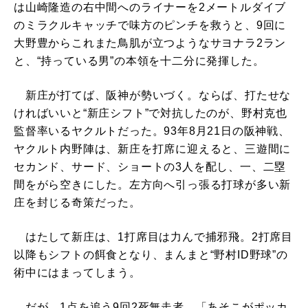
は山崎隆造の右中間へのライナーを2メートルダイブ
のミラクルキャッチで味方のピンチを救うと、9回に
大野豊からこれまた鳥肌が立つようなサヨナラ2ラン
と、“持っている男”の本領を十二分に発揮した。
新庄が打てば、阪神が勢いづく。ならば、打たせな
ければいいと“新庄シフト”で対抗したのが、野村克也
監督率いるヤクルトだった。93年8月21日の阪神戦、
ヤクルト内野陣は、新庄を打席に迎えると、三遊間に
セカンド、サード、ショートの3人を配し、一、二塁
間をがら空きにした。左方向へ引っ張る打球が多い新
庄を封じる奇策だった。
はたして新庄は、1打席目は力んで捕邪飛。2打席目
以降もシフトの餌食となり、まんまと“野村ID野球”の
術中にはまってしまう。
だが、1点を追う9回2死無走者、「あそこがポッカ