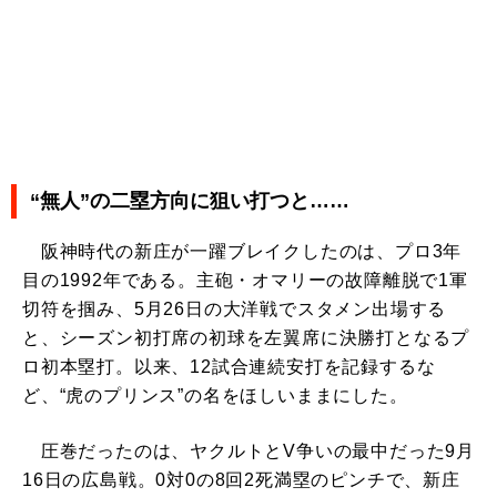
“無人”の二塁方向に狙い打つと……
阪神時代の新庄が一躍ブレイクしたのは、プロ3年
目の1992年である。主砲・オマリーの故障離脱で1軍
切符を掴み、5月26日の大洋戦でスタメン出場する
と、シーズン初打席の初球を左翼席に決勝打となるプ
ロ初本塁打。以来、12試合連続安打を記録するな
ど、“虎のプリンス”の名をほしいままにした。
圧巻だったのは、ヤクルトとV争いの最中だった9月
16日の広島戦。0対0の8回2死満塁のピンチで、新庄