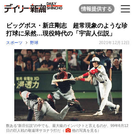
情報提供する
ビッグボス・新庄剛志 超常現象のような珍
打球に呆然…現役時代の「宇宙人伝説」
スポーツ
野球
2021年12月12日
数ある“新庄伝説”の中でも、最大級のインパクトと言えるのが、99年6月12
日の巨人戦の敬遠球サヨナラ打だ（
他の写真を見る
）