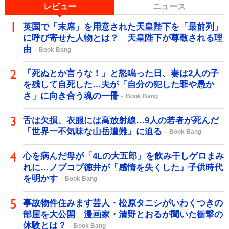
レビュー
ニュース
英国で「末席」を用意された天皇陛下を「最前列」
に呼び寄せた人物とは？ 天皇陛下が尊敬される理
由
Book Bang
「死ぬとか言うな！」と怒鳴った日、妻は2人の子
を残して自死した…夫が「自分の犯した罪や愚か
さ」に向き合う魂の一冊
Book Bang
舌は欠損、衣服には高放射線…9人の若者が死んだ
「世界一不気味な山岳遭難」に迫る
Book Bang
心を病んだ母が「4Lの大五郎」を飲み干しゲロまみ
れに…ノブコブ徳井が「感情を失くした」子供時代
を明かす
Book Bang
事故物件住みます芸人・松原タニシがいわくつきの
部屋を大公開 漫画家・清野とおるが聞いた衝撃の
体験とは？
Book Bang