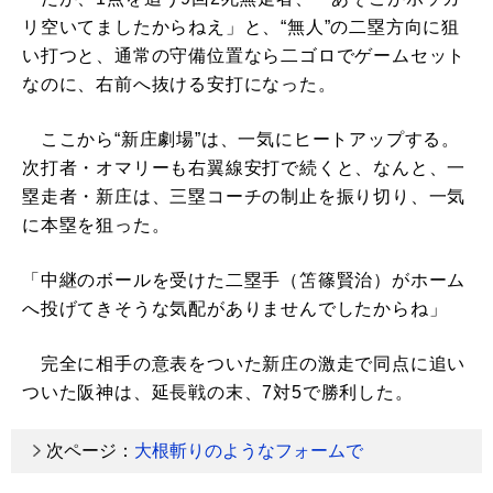
リ空いてましたからねえ」と、“無人”の二塁方向に狙
い打つと、通常の守備位置なら二ゴロでゲームセット
なのに、右前へ抜ける安打になった。
ここから“新庄劇場”は、一気にヒートアップする。
次打者・オマリーも右翼線安打で続くと、なんと、一
塁走者・新庄は、三塁コーチの制止を振り切り、一気
に本塁を狙った。
「中継のボールを受けた二塁手（笘篠賢治）がホーム
へ投げてきそうな気配がありませんでしたからね」
完全に相手の意表をついた新庄の激走で同点に追い
ついた阪神は、延長戦の末、7対5で勝利した。
次ページ：
大根斬りのようなフォームで