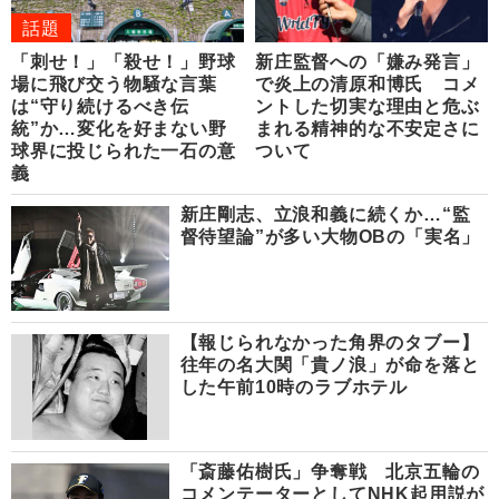
話題
「刺せ！」「殺せ！」野球
新庄監督への「嫌み発言」
場に飛び交う物騒な言葉
で炎上の清原和博氏 コメ
は“守り続けるべき伝
ントした切実な理由と危ぶ
統”か…変化を好まない野
まれる精神的な不安定さに
球界に投じられた一石の意
ついて
義
新庄剛志、立浪和義に続くか…“監
督待望論”が多い大物OBの「実名」
【報じられなかった角界のタブー】
往年の名大関「貴ノ浪」が命を落と
した午前10時のラブホテル
「斎藤佑樹氏」争奪戦 北京五輪の
コメンテーターとしてNHK起用説が