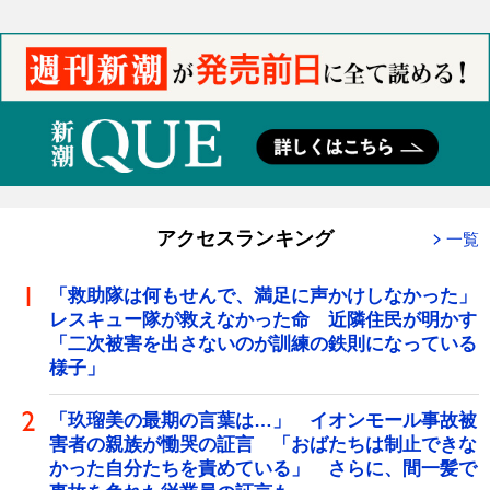
アクセスランキング
一覧
「救助隊は何もせんで、満足に声かけしなかった」
レスキュー隊が救えなかった命 近隣住民が明かす
「二次被害を出さないのが訓練の鉄則になっている
様子」
「玖瑠美の最期の言葉は…」 イオンモール事故被
害者の親族が慟哭の証言 「おばたちは制止できな
かった自分たちを責めている」 さらに、間一髪で