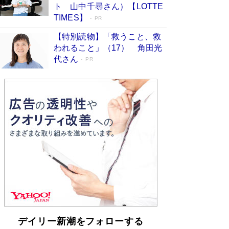
らも文庫化 映画化された直木賞受賞作もランク
ト 山中千尋さん）【LOTTE
イン［文庫ベストセラー］
Book Bang
TIMES】
PR
【特別読物】「救うこと、救
われること」（17） 角田光
代さん
PR
デイリー新潮をフォローする