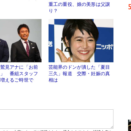
重工の重役、娘の美形は父譲
り？
が鷲見アナに「お前
芸能界のドンが潰した「夏目
…」 番組スタッフ
三久」報道 交際・妊娠の真
が増えるご時世で
相は