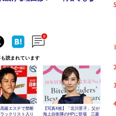
0
事も読まれています
、高級エステで禁断
【写真4枚】「北川景子」父が
ブラックリスト入り
海上自衛隊のHPに登場 三菱