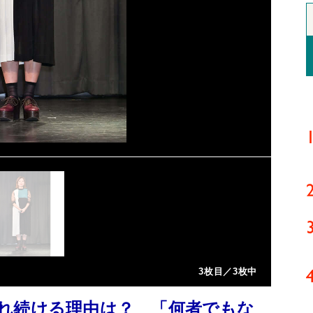
3枚目／3枚中
れ続ける理由は？ 「何者でもな