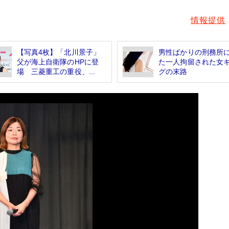
情報提供
【写真4枚】「北川景子」
男性ばかりの刑務所
父が海上自衛隊のHPに登
た一人拘留された女
場 三菱重工の重役、...
グの末路