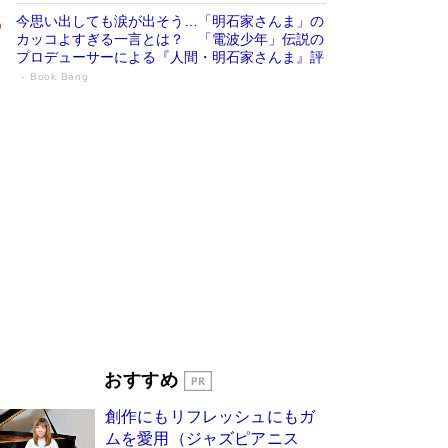
今思い出しても涙が出そう…「明石家さんま」の
カッコよすぎる一言とは？ 「電波少年」伝説の
プロデューサーによる『人間・明石家さんま』評
Book Bang
「宇宙兄弟」最終46巻がベストセラー1
位 宇宙開発への関心を押し上げた18年の
物語に幕 特装版には「宇宙で描かれたマ
ンガ」も収録
Book Bang
美輪明宏 晩年の回答を集めた『ほほえんで生き
るための人生相談』がランクイン［エンターテイ
メントベストセラー］
Book Bang
「『火垂るの墓』は、大嘘である」原作者が抱き
続けた“自責の念”とは…「自己憐憫は描きたくな
い」監督が徹底的にこだわったこと（後編） #
戦争の記憶
Book Bang
「叱って伸びるやつは、褒めたらもっと伸びる」
おすすめ
俳優・高嶋政伸が家族に教わった“人を育てるコ
ツ”…芸への考え方を明かす
Book Bang
創作にもリフレッシュにもガ
東野圭吾、伊坂幸太郎の人気シリーズ最新作どち
ムを愛用（ジャズピアニス