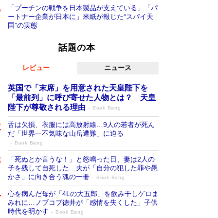
「プーチンの戦争を日本製品が支えている」「パ
ートナー企業が日本に」米紙が報じた“スパイ天
国”の実態
話題の本
レビュー
ニュース
英国で「末席」を用意された天皇陛下を
「最前列」に呼び寄せた人物とは？ 天皇
陛下が尊敬される理由
Book Bang
舌は欠損、衣服には高放射線…9人の若者が死ん
だ「世界一不気味な山岳遭難」に迫る
Book Bang
「死ぬとか言うな！」と怒鳴った日、妻は2人の
子を残して自死した…夫が「自分の犯した罪や愚
かさ」に向き合う魂の一冊
Book Bang
心を病んだ母が「4Lの大五郎」を飲み干しゲロま
みれに…ノブコブ徳井が「感情を失くした」子供
時代を明かす
Book Bang