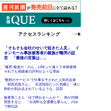
アクセスランキング
一覧
「そもそも会社のせいで起きた人災」 イ
オンモール事故被害者の親族が慟哭の証
言 「最後の言葉は…」
“爆死”報道の「のん」13年ぶり連ドラ本格復帰
それでも視聴者の評判が上々な理由
“数秒のサービス”で仕事を干された人気司会者
「前田武彦さん」 生涯現役だった気概と「体に
秒針が刻み込まれているような」話芸
板東英二さん「ゆで卵おまへんか？」 局が20個
用意すると… 「出演料も交通費も要らん」のゆ
で卵伝説