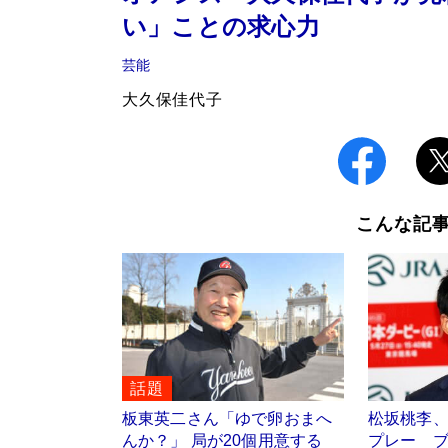
い」ことの求心力
芸能
大久保佳代子
こんな記
話題
板東英二さん「ゆで卵おまへ
松坂桃李
んか？」 局が20個用意する
プレー 