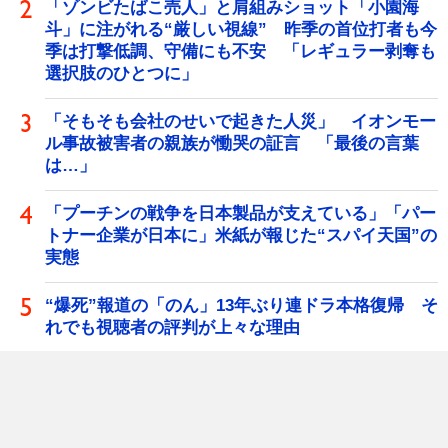
「ゾンビたばこ売人」と肩組みショット「小園海
斗」に注がれる“厳しい視線” 昨季の首位打者も今
季は打撃低調、守備にも不安 「レギュラー剥奪も
選択肢のひとつに」
「そもそも会社のせいで起きた人災」 イオンモー
ル事故被害者の親族が慟哭の証言 「最後の言葉
は…」
「プーチンの戦争を日本製品が支えている」「パー
トナー企業が日本に」米紙が報じた“スパイ天国”の
実態
“爆死”報道の「のん」13年ぶり連ドラ本格復帰 そ
れでも視聴者の評判が上々な理由