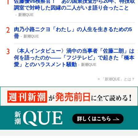
佐藤優vs検察官！ あの国策捜査から20年、特捜取
調室で対峙した因縁の二人がいま語り合ったこと
新潮QUE
肉乃小路ニクヨ「わたし」の人生を生きるための5
冊
新潮QUE
〈本人インタビュー〉渦中の当事者「佐藤二朗」は
何を語ったのか――「フジテレビ」で起きた「橋本
愛」とのハラスメント騒動
新潮QUE
「新潮QUE」とは？