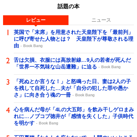
話題の本
レビュー
ニュース
英国で「末席」を用意された天皇陛下を「最前列」
に呼び寄せた人物とは？ 天皇陛下が尊敬される理
由
Book Bang
舌は欠損、衣服には高放射線…9人の若者が死んだ
「世界一不気味な山岳遭難」に迫る
Book Bang
「死ぬとか言うな！」と怒鳴った日、妻は2人の子
を残して自死した…夫が「自分の犯した罪や愚か
さ」に向き合う魂の一冊
Book Bang
心を病んだ母が「4Lの大五郎」を飲み干しゲロまみ
れに…ノブコブ徳井が「感情を失くした」子供時代
を明かす
Book Bang