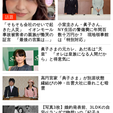
話題
「そもそも会社のせいで起
小室圭さん・眞子さん、
きた人災」 イオンモール
NY生活の警備費に年間百
事故被害者の親族が慟哭の
数十万円か？ 現地領事館
証言 「最後の言葉は…」
は「特別対応」
眞子さまの元カレ、あだ名は“天
皇” 「オレは皇族になる人間だか
ら」と得意気に
高円宮家「典子さま」が別居状態
縁結びの神・出雲大社に垂れこむ暗
雲
【写真3枚】婚約発表前、3LDKの自
宅ベランダで物想いの「紀子さ