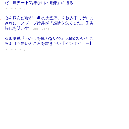
だ「世界一不気味な山岳遭難」に迫る
Book Bang
心を病んだ母が「4Lの大五郎」を飲み干しゲロま
みれに…ノブコブ徳井が「感情を失くした」子供
時代を明かす
Book Bang
石田夏穂『わたしを庇わないで』人間のいいとこ
ろよりも悪いところを書きたい【インタビュー】
Book Bang
73歳でも働くしかない 「老後レス時代」
に交通誘導員の独白が話題
Book Bang
「『火垂るの墓』は、大嘘である」原作者が抱き
続けた“自責の念”とは…「自己憐憫は描きたくな
い」監督が徹底的にこだわったこと（後編） #
戦争の記憶
Book Bang
「なんで？ そんな馬鹿な……」90歳になった作
家・阿刀田高さんが、ひとり暮らしの生活を明か
す
Book Bang
友近氏、絶賛！ 鎌倉を舞台に、孤独を抱えた
人々が新たな一歩を踏み出す連作短篇集『海のほ