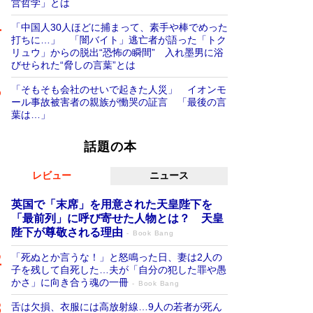
営哲学」とは
「中国人30人ほどに捕まって、素手や棒でめった
打ちに…」 「闇バイト」逃亡者が語った「トク
リュウ」からの脱出“恐怖の瞬間” 入れ墨男に浴
びせられた“脅しの言葉”とは
「そもそも会社のせいで起きた人災」 イオンモ
ール事故被害者の親族が慟哭の証言 「最後の言
葉は…」
話題の本
レビュー
ニュース
英国で「末席」を用意された天皇陛下を
「最前列」に呼び寄せた人物とは？ 天皇
陛下が尊敬される理由
Book Bang
「死ぬとか言うな！」と怒鳴った日、妻は2人の
子を残して自死した…夫が「自分の犯した罪や愚
かさ」に向き合う魂の一冊
Book Bang
舌は欠損、衣服には高放射線…9人の若者が死ん