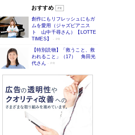
とりのプラネット』試し読み
Book Bang
おすすめ
和田秀樹の70代、80代向け新書がベスト3を独
占 上半期1位にも選出［新書ベストセラー］
創作にもリフレッシュにもガ
Book Bang
ムを愛用（ジャズピアニス
ト 山中千尋さん）【LOTTE
TIMES】
PR
【特別読物】「救うこと、救
われること」（17） 角田光
代さん
PR