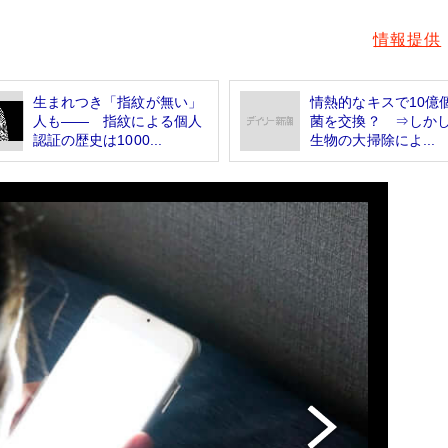
情報提供
生まれつき「指紋が無い」
情熱的なキスで10億
人も―― 指紋による個人
菌を交換？ ⇒しかし
認証の歴史は1000...
生物の大掃除によ...