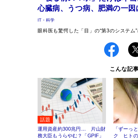
心臓病、うつ病、肥満の一因
IT・科学
眼科医も驚愕した「目」の“第3のシステム”
こんな記
話題
運用資産約300兆円… 片山財
「ずーっ
務大臣もうらやむ？「GPIF」
ク ヒト