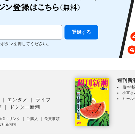
録ボタンを押してください。
週刊新
熊本地
小室さ
ヒール
｜
エンタメ
｜
ライフ
ガ
｜
ドクター新潮
作権・リンク
｜
ご購入
｜
免責事項
会社新潮社