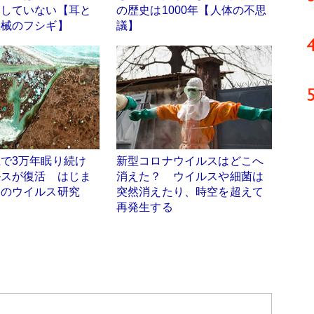
定していない【耳と
の歴史は1000年【人体の不思
機械のフシギ】
議】
で3万年眠り続け
新型コロナウイルスはどこへ
ルスが復活 はじま
消えた？ ウイルスや細菌は
りのウイルス研究
突然消えたり、時空を超えて
再発生する