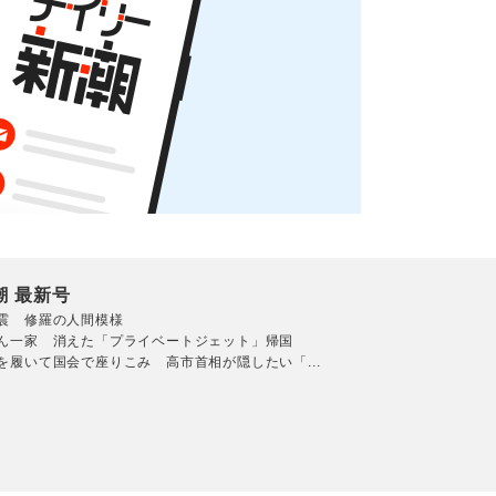
潮 最新号
震 修羅の人間模様
ん一家 消えた「プライベートジェット」帰国
を履いて国会で座りこみ 高市首相が隠したい「...