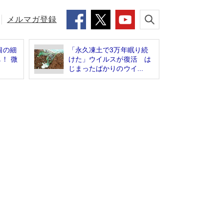
メルマガ登録
個の細
「永久凍土で3万年眠り続
！ 微
けた」ウイルスが復活 は
じまったばかりのウイ...