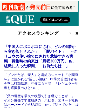
アクセスランキング
一覧
「中国人にボコボコにされ、ビルの6階か
ら突き落とされた」 「闇バイト」 トク
リュウの使い捨てにされた悲惨すぎる実
態 募集時の約束は「月収300万円」も、
組織に入った瞬間、「お前たちは…」
「ゾンビたばこ売人」と肩組みショット「小園海
斗」に注がれる“厳しい視線” 昨季の首位打者も
今季は打撃低調、守備にも不安 「レギュラー剥
奪も選択肢のひとつに」
「父の遺産を最良の状態で引き継ぐことが…」
イオン爆発で非難殺到の「ハビタ」エリート社長
はハーバードでMBA取得 かつて語っていた「経