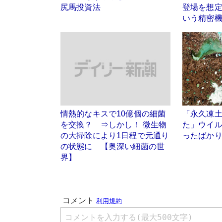
尻馬投資法
登場を想
いう精密
情熱的なキスで10億個の細菌
「永久凍土
を交換？ ⇒しかし！ 微生物
た」ウイ
の大掃除により1日程で元通り
ったばか
の状態に 【奥深い細菌の世
界】