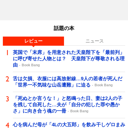
話題の本
レビュー
ニュース
英国で「末席」を用意された天皇陛下を「最前列」
に呼び寄せた人物とは？ 天皇陛下が尊敬される理
由
Book Bang
舌は欠損、衣服には高放射線…9人の若者が死んだ
「世界一不気味な山岳遭難」に迫る
Book Bang
「死ぬとか言うな！」と怒鳴った日、妻は2人の子
を残して自死した…夫が「自分の犯した罪や愚か
さ」に向き合う魂の一冊
Book Bang
心を病んだ母が「4Lの大五郎」を飲み干しゲロまみ