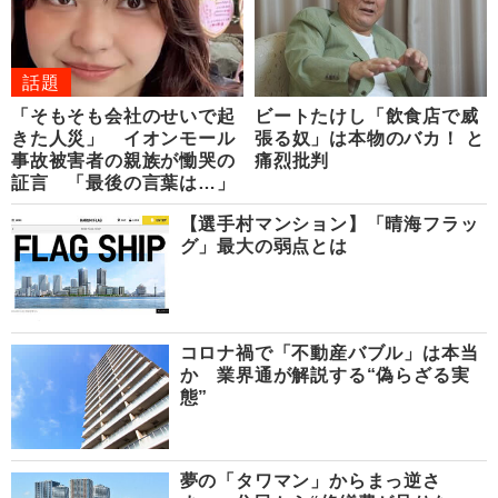
話題
「そもそも会社のせいで起
ビートたけし「飲食店で威
きた人災」 イオンモール
張る奴」は本物のバカ！ と
事故被害者の親族が慟哭の
痛烈批判
証言 「最後の言葉は…」
【選手村マンション】「晴海フラッ
グ」最大の弱点とは
コロナ禍で「不動産バブル」は本当
か 業界通が解説する“偽らざる実
態”
夢の「タワマン」からまっ逆さ