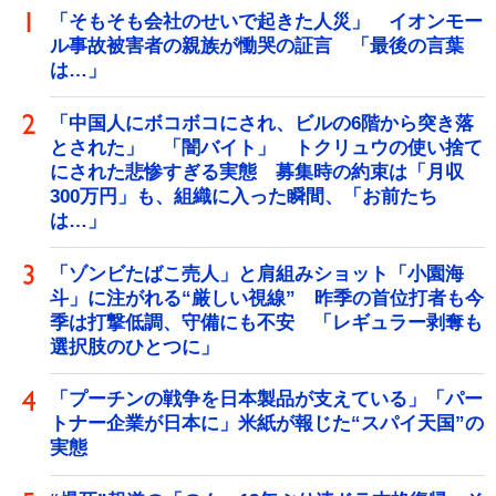
「そもそも会社のせいで起きた人災」 イオンモー
ル事故被害者の親族が慟哭の証言 「最後の言葉
は…」
「中国人にボコボコにされ、ビルの6階から突き落
とされた」 「闇バイト」 トクリュウの使い捨て
にされた悲惨すぎる実態 募集時の約束は「月収
300万円」も、組織に入った瞬間、「お前たち
は…」
「ゾンビたばこ売人」と肩組みショット「小園海
斗」に注がれる“厳しい視線” 昨季の首位打者も今
季は打撃低調、守備にも不安 「レギュラー剥奪も
選択肢のひとつに」
「プーチンの戦争を日本製品が支えている」「パー
トナー企業が日本に」米紙が報じた“スパイ天国”の
実態