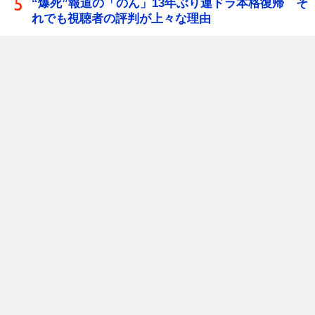
“爆死”報道の「のん」13年ぶり連ドラ本格復帰 そ
れでも視聴者の評判が上々な理由