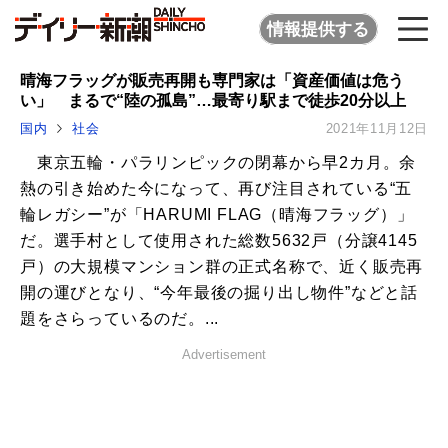
情報提供する
晴海フラッグが販売再開も専門家は「資産価値は危う
い」 まるで“陸の孤島”…最寄り駅まで徒歩20分以上
国内
社会
2021年11月12日
東京五輪・パラリンピックの閉幕から早2カ月。余
熱の引き始めた今になって、再び注目されている“五
輪レガシー”が「HARUMI FLAG（晴海フラッグ）」
だ。選手村として使用された総数5632戸（分譲4145
戸）の大規模マンション群の正式名称で、近く販売再
開の運びとなり、“今年最後の掘り出し物件”などと話
題をさらっているのだ。...
Advertisement