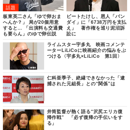
話題
板東英二さん「ゆで卵おま
ビートたけし、恩人「バン
へんか？」 局が20個用意
ダイ」に「6738万円を支払
すると… 「出演料も交通費
え」 著作権を巡り泥沼訴
も要らん」のゆで卵伝説
訟に
ライムスター宇多丸 映画コメンテ
ーターLiLiCoに映画紹介の悩みをぶ
つける〈宇多丸×LiLiCo 第1回〉
仁科亜季子、絶縁できなかった「逮
捕された元組長」との“関係”は
井筒監督が熱く語る“沢尻エリカ復
帰作戦” 「必ず復帰の手伝いをす
る」