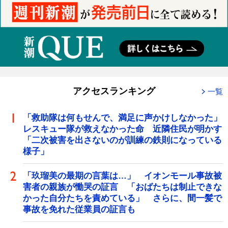
アクセスランキング
一覧
「救助隊は何もせんで、満足に声かけしなかった」
レスキュー隊が救えなかった命 近隣住民が明かす
「二次被害を出さないのが訓練の鉄則になっている
様子」
「玖瑠美の最期の言葉は…」 イオンモール事故被
害者の親族が慟哭の証言 「おばたちは制止できな
かった自分たちを責めている」 さらに、間一髪で
事故を免れた従業員の証言も