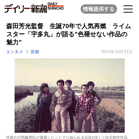
情報提供する
森田芳光監督 生誕70年で人気再燃 ライム
スター「宇多丸」が語る”色褪せない作品の
魅力”
エンタメ
芸能
2021年10月31日
作家の片岡義男氏が激賞したことでも知られる伝説の8ミリ自主制作作品