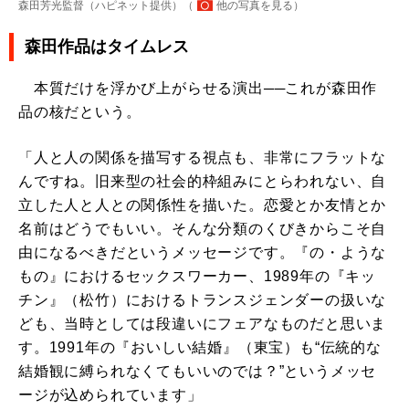
森田芳光監督（ハピネット提供）（
他の写真を見る
）
森田作品はタイムレス
本質だけを浮かび上がらせる演出──これが森田作
品の核だという。
「人と人の関係を描写する視点も、非常にフラットな
んですね。旧来型の社会的枠組みにとらわれない、自
立した人と人との関係性を描いた。恋愛とか友情とか
名前はどうでもいい。そんな分類のくびきからこそ自
由になるべきだというメッセージです。『の・ような
もの』におけるセックスワーカー、1989年の『キッ
チン』（松竹）におけるトランスジェンダーの扱いな
ども、当時としては段違いにフェアなものだと思いま
す。1991年の『おいしい結婚』（東宝）も“伝統的な
結婚観に縛られなくてもいいのでは？”というメッセ
ージが込められています」