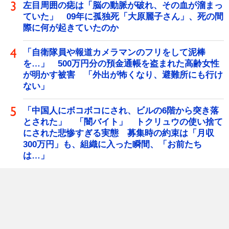
左目周囲の痣は「脳の動脈が破れ、その血が溜まっ
ていた」 09年に孤独死「大原麗子さん」、死の間
際に何が起きていたのか
「自衛隊員や報道カメラマンのフリをして泥棒
を…」 500万円分の預金通帳を盗まれた高齢女性
が明かす被害 「外出が怖くなり、避難所にも行け
ない」
「中国人にボコボコにされ、ビルの6階から突き落
とされた」 「闇バイト」 トクリュウの使い捨て
にされた悲惨すぎる実態 募集時の約束は「月収
300万円」も、組織に入った瞬間、「お前たち
は…」