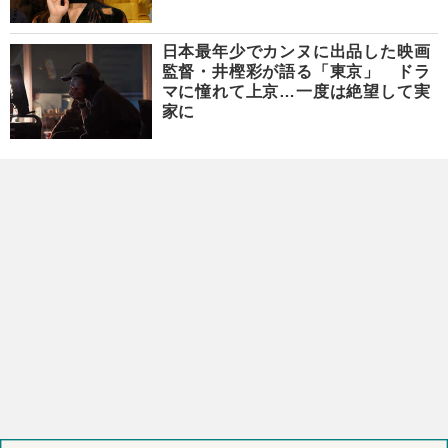
日本最年少でカンヌに出品した映画
監督・井樫彩が語る「東京」 ドラ
マに憧れて上京…一度は絶望して実
家に