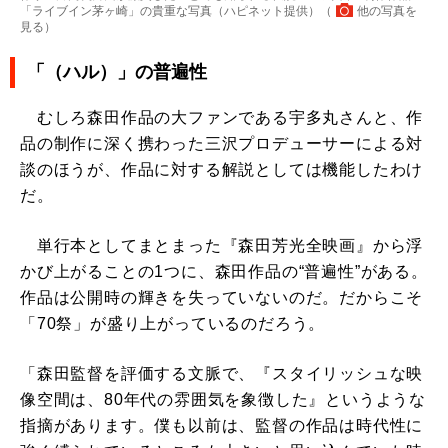
「ライブイン茅ヶ崎」の貴重な写真（ハピネット提供）（
他の写真を
見る
）
「（ハル）」の普遍性
むしろ森田作品の大ファンである宇多丸さんと、作
品の制作に深く携わった三沢プロデューサーによる対
談のほうが、作品に対する解説としては機能したわけ
だ。
単行本としてまとまった『森田芳光全映画』から浮
かび上がることの1つに、森田作品の“普遍性”がある。
作品は公開時の輝きを失っていないのだ。だからこそ
「70祭」が盛り上がっているのだろう。
「森田監督を評価する文脈で、『スタイリッシュな映
像空間は、80年代の雰囲気を象徴した』というような
指摘があります。僕も以前は、監督の作品は時代性に