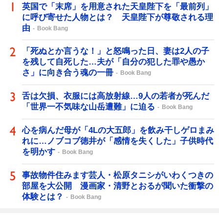
英国で「末席」を用意された天皇陛下を「最前列」
に呼び寄せた人物とは？ 天皇陛下が尊敬される理
由
Book Bang
「死ぬとか言うな！」と怒鳴った日、妻は2人の子
を残して自死した…夫が「自分の犯した罪や愚か
さ」に向き合う魂の一冊
Book Bang
舌は欠損、衣服には高放射線…9人の若者が死んだ
「世界一不気味な山岳遭難」に迫る
Book Bang
心を病んだ母が「4Lの大五郎」を飲み干しゲロまみ
れに…ノブコブ徳井が「感情を失くした」子供時代
を明かす
Book Bang
事故物件住みます芸人・松原タニシがいわくつきの
部屋を大公開 漫画家・清野とおるが聞いた衝撃の
体験とは？
Book Bang