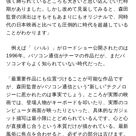
強く縛られているところも大きいと思い込んでいた時
期がありました。しかし改めて見返してみると、森田
監督の演出はそもそもあまりにもオリジナルで、同時
代の日本映画と比べても圧倒的に時代を超越している
ことがわかります」
例えば「（ハル）」がロードショー公開されたのは
1996年。パソコン通信がテーマの作品だが、まだパ
ソコンすらよく知られていない時代だった。
「最重要作品にも位置づけることが可能な作品です
が、森田監督がパソコン通信という“新しい”テクノロ
ジーに惹かれたのは事実でしょう。ところが実際の映
画では、登場人物がキーボードを叩いたり、実際のコ
ンピュータ画面が映ったりといった、具体的なガジェ
ット描写は最小限にとどめられているんです。心と心
が直接通じ合うという本質だけが描かれている。最新
風俗に焦点を合わせると、必ずその部分は古びます。