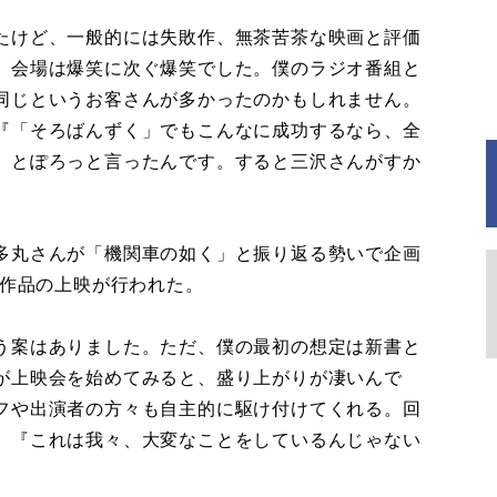
たけど、一般的には失敗作、無茶苦茶な映画と評価
、会場は爆笑に次ぐ爆笑でした。僕のラジオ番組と
同じというお客さんが多かったのかもしれません。
『「そろばんずく」でもこんなに成功するなら、全
』とぽろっと言ったんです。すると三沢さんがすか
多丸さんが「機関車の如く」と振り返る勢いで企画
全作品の上映が行われた。
う案はありました。ただ、僕の最初の想定は新書と
が上映会を始めてみると、盛り上がりが凄いんで
フや出演者の方々も自主的に駆け付けてくれる。回
、『これは我々、大変なことをしているんじゃない