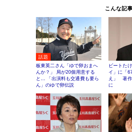
こんな記
話題
板東英二さん「ゆで卵おまへ
ビートた
んか？」 局が20個用意する
イ」に「6
と… 「出演料も交通費も要ら
え」 著
ん」のゆで卵伝説
に