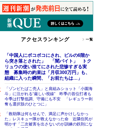
アクセスランキング
一覧
「中国人にボコボコにされ、ビルの6階か
ら突き落とされた」 「闇バイト」 トク
リュウの使い捨てにされた悲惨すぎる実
態 募集時の約束は「月収300万円」も、
組織に入った瞬間、「お前たちは…」
「ゾンビたばこ売人」と肩組みショット「小園海
斗」に注がれる“厳しい視線” 昨季の首位打者も
今季は打撃低調、守備にも不安 「レギュラー剥
奪も選択肢のひとつに」
「救助隊は何もせんで、満足に声かけしなかっ
た」レスキュー隊が救えなかった命 近隣住民が
明かす「二次被害を出さないのが訓練の鉄則にな