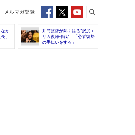
メルマガ登録
きなか
井筒監督が熱く語る“沢尻エ
組長」
リカ復帰作戦” 「必ず復帰
の手伝いをする」