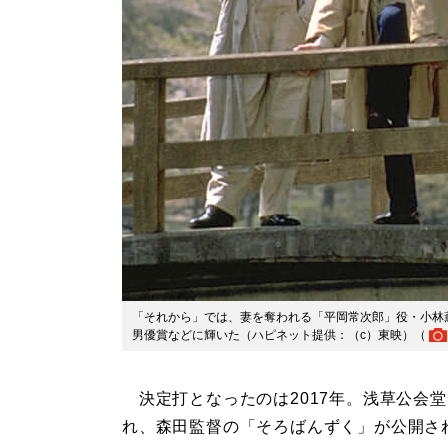
「それから」では、妻を奪われる「平岡常次郎」役・小林
男優賞などに輝いた（ハピネット提供：（c）東映）（
決定打となったのは2017年。浅草公会堂
れ、森田監督の「そろばんずく」が公開さ