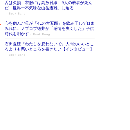
舌は欠損、衣服には高放射線…9人の若者が死ん
だ「世界一不気味な山岳遭難」に迫る
Book Bang
心を病んだ母が「4Lの大五郎」を飲み干しゲロま
みれに…ノブコブ徳井が「感情を失くした」子供
時代を明かす
Book Bang
石田夏穂『わたしを庇わないで』人間のいいとこ
ろよりも悪いところを書きたい【インタビュー】
Book Bang
73歳でも働くしかない 「老後レス時代」
に交通誘導員の独白が話題
Book Bang
「なんで？ そんな馬鹿な……」90歳になった作
家・阿刀田高さんが、ひとり暮らしの生活を明か
す
Book Bang
追悼・東野圭吾さん 週間ベストセラーランキン
グに『容疑者Xの献身』『白夜行』など代表作が
並ぶ［文庫ベストセラー］
Book Bang
和田秀樹の70代、80代向け新書がベスト3を独
占 上半期1位にも選出［新書ベストセラー］