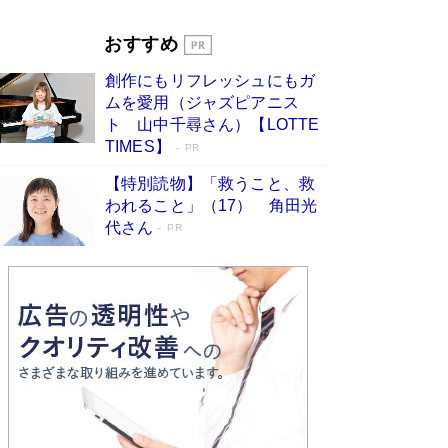
Book Bang
「『火垂るの墓』は、大嘘である」原作者が抱き
おすすめ
続けた“自責の念”とは…「自己憐憫は描きたくな
い」監督が徹底的にこだわったこと（後編） #
創作にもリフレッシュにもガ
戦争の記憶
Book Bang
ムを愛用（ジャズピアニス
ト 山中千尋さん）【LOTTE
TIMES】
PR
【特別読物】「救うこと、救
われること」（17） 角田光
代さん
PR