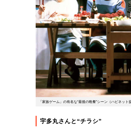
「家族ゲーム」の有名な“最後の晩餐”シーン（ハピネット提
宇多丸さんと“チラシ”