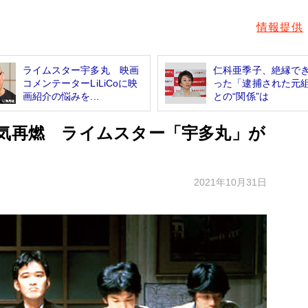
情報提供
ライムスター宇多丸 映画
仁科亜季子、絶縁で
コメンテーターLiLiCoに映
った「逮捕された元
画紹介の悩みを...
との“関係”は
人気再燃 ライムスター「宇多丸」が
2021年10月31日