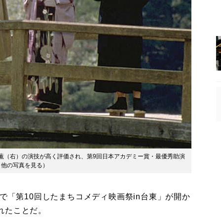
薫（右）の演技が高く評価され、第9回日本アカデミー賞・最優秀助演
他の写真を見る
）
で「第10回したまちコメディ映画祭in台東」が開か
れたことだ。