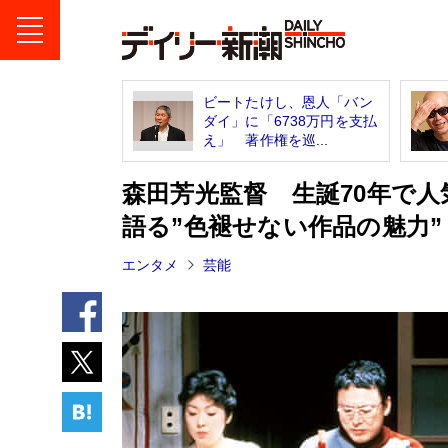
ビートたけし、恩人「バン
ダイ」に「6738万円を支払
え」 著作権を巡...
森田芳光監督 生誕70年で
語る”色褪せない作品の魅力”
エンタメ
芸能