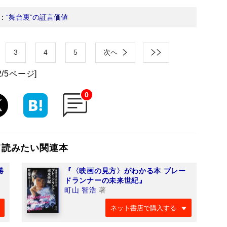
：
“舞台裏”の証言価値
3
4
5
次へ
2/5ページ]
0
て読みたい関連本
勝
『〈映画の見方〉がわかる本 ブレー
ドランナーの未来世紀』
町山 智浩
著
ネット書店で購入する