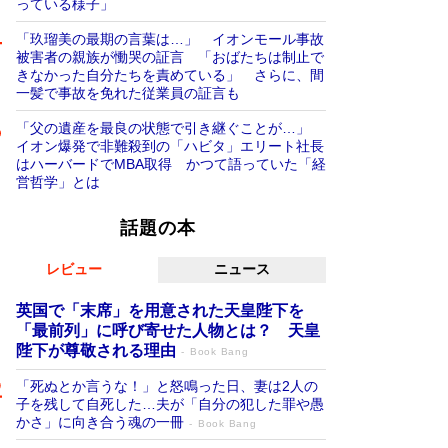
っている様子」
「玖瑠美の最期の言葉は…」 イオンモール事故
被害者の親族が慟哭の証言 「おばたちは制止で
きなかった自分たちを責めている」 さらに、間
一髪で事故を免れた従業員の証言も
「父の遺産を最良の状態で引き継ぐことが…」
イオン爆発で非難殺到の「ハビタ」エリート社長
はハーバードでMBA取得 かつて語っていた「経
営哲学」とは
話題の本
レビュー
ニュース
英国で「末席」を用意された天皇陛下を
「最前列」に呼び寄せた人物とは？ 天皇
陛下が尊敬される理由
Book Bang
「死ぬとか言うな！」と怒鳴った日、妻は2人の
子を残して自死した…夫が「自分の犯した罪や愚
かさ」に向き合う魂の一冊
Book Bang