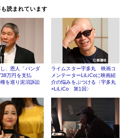
事も読まれています
けし、恩人「バンダ
ライムスター宇多丸 映画コ
738万円を支払
メンテーターLiLiCoに映画紹
作権を巡り泥沼訴訟
介の悩みをぶつける〈宇多丸
×LiLiCo 第1回〉