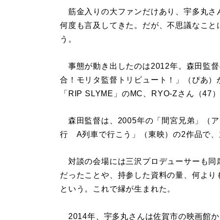
筋金入りの大ファンだけあり、宇多丸さ
何度も言及してきた。だが、不思議なこと
う。
事態が動き出したのは2012年。森田監
合！モリタ監督トリビュート！」（ぴあ）
「RIP SLYME」のMC、RYO-Zさん
森田監督は、2005年の「間宮兄弟」（ア
行 A列車で行こう」（東映）の2作品で、主
対談の会場には三沢プロデューサーも同
だったことや、持参した資料の量、何よりも
という。これで縁が生まれた。
2014年、宇多丸さんは佐賀市の映画館