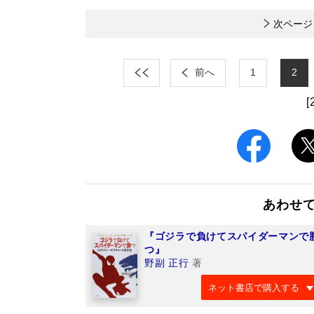
次ページ
前へ
1
2
[
あわせ
『ゴジラで負けてスパイダーマンで
つ』
野副 正行
著
ネット書店で購入する