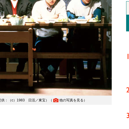
供：（c）1983 日活／東宝）（
他の写真を見る
）