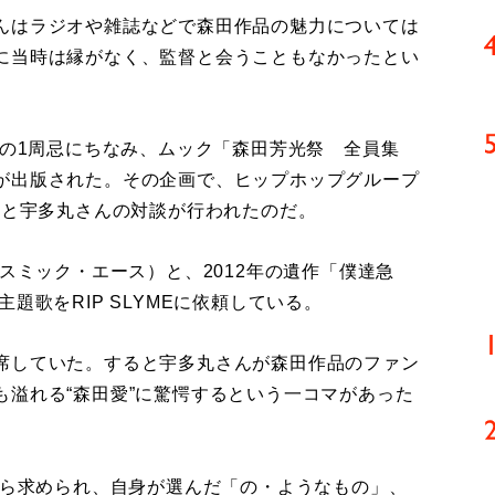
んはラジオや雑誌などで森田作品の魅力については
に当時は縁がなく、監督と会うこともなかったとい
督の1周忌にちなみ、ムック「森田芳光祭 全員集
が出版された。その企画で、ヒップホップグループ
（47）と宇多丸さんの対談が行われたのだ。
スミック・エース）と、2012年の遺作「僕達急
題歌をRIP SLYMEに依頼している。
席していた。すると宇多丸さんが森田作品のファン
溢れる“森田愛”に驚愕するという一コマがあった
から求められ、自身が選んだ「の・ようなもの」、