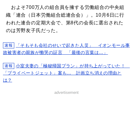
およそ700万人の組合員を擁する労働組合の中央組
織「連合（日本労働組合総連合会）」。10月6日に行
われた連合の定期大会で、第8代の会長に選出された
のは芳野友子氏だった。
「そもそも会社のせいで起きた人災」 イオンモール事
速報
故被害者の親族が慟哭の証言 「最後の言葉は…」
小室夫妻の「極秘帰国プラン」が持ち上がっていた！
速報
「プライベートジェット」案も… 計画立ち消えの理由と
は？
advertisement