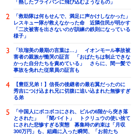
「熱したフライパンに飛び込むようなもの」
「救助隊は何もせんで、満足に声かけしなかった」
レスキュー隊が救えなかった命 近隣住民が明かす
「二次被害を出さないのが訓練の鉄則になっている
様子」
「玖瑠美の最期の言葉は…」 イオンモール事故被
害者の親族が慟哭の証言 「おばたちは制止できな
かった自分たちを責めている」 さらに、間一髪で
事故を免れた従業員の証言も
【豊臣兄弟！】信長の後継者の最右翼だったのに
秀吉につけ込まれ兄に切腹に追い込まれた無惨すぎ
る弟
「中国人にボコボコにされ、ビルの6階から突き落
とされた」 「闇バイト」 トクリュウの使い捨て
にされた悲惨すぎる実態 募集時の約束は「月収
300万円」も、組織に入った瞬間、「お前たち