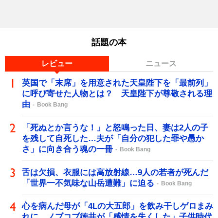
話題の本
レビュー
ニュース
英国で「末席」を用意された天皇陛下を「最前列」
に呼び寄せた人物とは？ 天皇陛下が尊敬される理
由
Book Bang
「死ぬとか言うな！」と怒鳴った日、妻は2人の子
を残して自死した…夫が「自分の犯した罪や愚か
さ」に向き合う魂の一冊
Book Bang
舌は欠損、衣服には高放射線…9人の若者が死んだ
「世界一不気味な山岳遭難」に迫る
Book Bang
心を病んだ母が「4Lの大五郎」を飲み干しゲロまみ
れに…ノブコブ徳井が「感情を失くした」子供時代