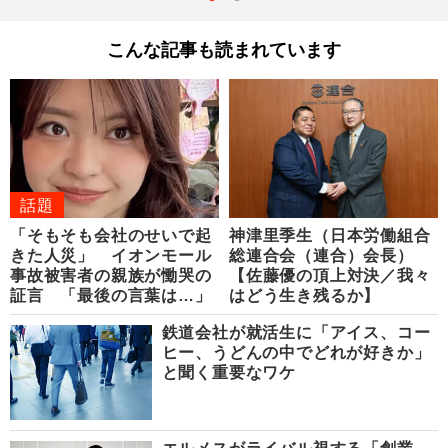
こんな記事も読まれています
話題
「そもそも会社のせいで起
神津里季生（日本労働組合
きた人災」 イオンモール
総連合会（連合）会長）
事故被害者の親族が慟哭の
【佐藤優の頂上対決／我々
証言 「最後の言葉は…」
はどう生き残るか】
鉄道会社が就活生に「アイス、コー
ヒー、うどんの中でどれが好きか」
と聞く重要なワケ