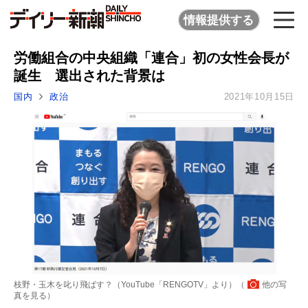
情報提供する
労働組合の中央組織「連合」初の女性会長が
誕生 選出された背景は
国内
政治
2021年10月15日
枝野・玉木を叱り飛ばす？（YouTube「RENGOTV」より）（
他の写
真を見る
）