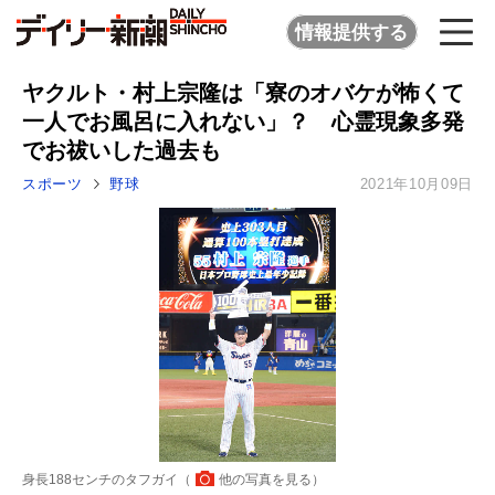
情報提供する
ヤクルト・村上宗隆は「寮のオバケが怖くて
一人でお風呂に入れない」？ 心霊現象多発
でお祓いした過去も
スポーツ
野球
2021年10月09日
身長188センチのタフガイ（
他の写真を見る
）