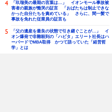
「玖瑠美の最期の言葉は…」 イオンモール事故被
害者の親族が慟哭の証言 「おばたちは制止できな
かった自分たちを責めている」 さらに、間一髪で
事故を免れた従業員の証言も
「父の遺産を最良の状態で引き継ぐことが…」 イ
オン爆発で非難殺到の「ハビタ」エリート社長はハ
ーバードでMBA取得 かつて語っていた「経営哲
学」とは