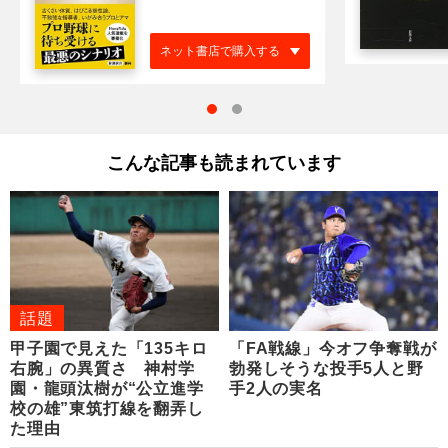
ネット書店で購入する
こんな記事も読まれています
話題
甲子園で見えた「135キロ
「FA戦線」今オフ争奪戦が
右腕」の異質さ 神村学
勃発しそうな投手5人と野
園・龍頭汰樹が“公立進学
手2人の実名
校の雄”東筑打線を翻弄し
た理由