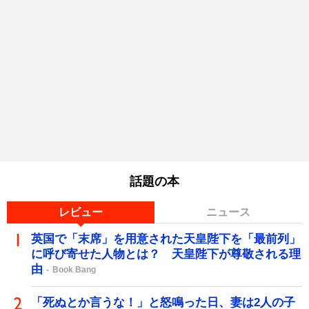
話題の本
レビュー
ニュース
英国で「末席」を用意された天皇陛下を「最前列」
に呼び寄せた人物とは？ 天皇陛下が尊敬される理
由
Book Bang
「死ぬとか言うな！」と怒鳴った日、妻は2人の子