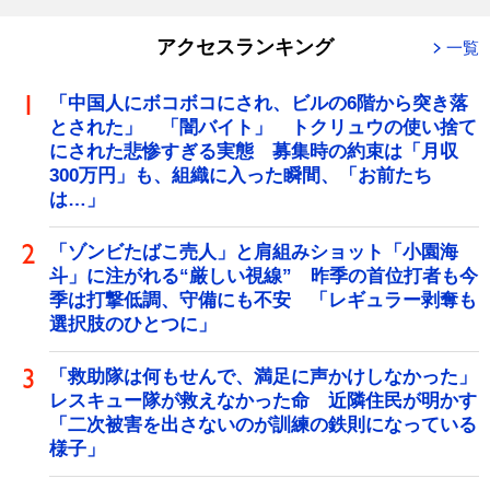
アクセスランキング
一覧
「中国人にボコボコにされ、ビルの6階から突き落
とされた」 「闇バイト」 トクリュウの使い捨て
にされた悲惨すぎる実態 募集時の約束は「月収
300万円」も、組織に入った瞬間、「お前たち
は…」
「ゾンビたばこ売人」と肩組みショット「小園海
斗」に注がれる“厳しい視線” 昨季の首位打者も今
季は打撃低調、守備にも不安 「レギュラー剥奪も
選択肢のひとつに」
「救助隊は何もせんで、満足に声かけしなかった」
レスキュー隊が救えなかった命 近隣住民が明かす
「二次被害を出さないのが訓練の鉄則になっている
様子」