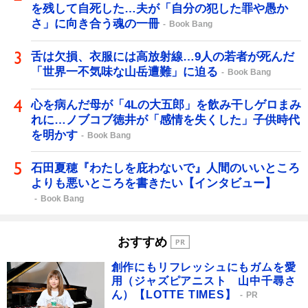
を残して自死した…夫が「自分の犯した罪や愚か
さ」に向き合う魂の一冊
Book Bang
舌は欠損、衣服には高放射線…9人の若者が死んだ
「世界一不気味な山岳遭難」に迫る
Book Bang
心を病んだ母が「4Lの大五郎」を飲み干しゲロまみ
れに…ノブコブ徳井が「感情を失くした」子供時代
を明かす
Book Bang
石田夏穂『わたしを庇わないで』人間のいいところ
よりも悪いところを書きたい【インタビュー】
Book Bang
おすすめ
創作にもリフレッシュにもガムを愛
用（ジャズピアニスト 山中千尋さ
ん）【LOTTE TIMES】
PR