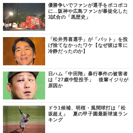
優勝争いでファンが選手をボコボコ
に…阪神や広島ファンが暴徒化した
3試合の「黒歴史」
「松井秀喜選手」が「バット」を投
げ捨てなかったワケ【なぜ彼は常に
冷静だったのか】
日ハム「中田翔」暴行事件の被害者
は「27歳中堅投手」 後輩イジりが
原因か
ドラ1候補、明桜・風間球打は「松
坂超え」 夏の甲子園最新球速ラン
キング