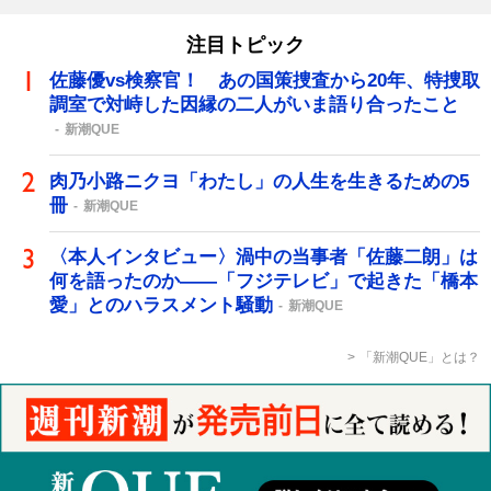
注目トピック
佐藤優vs検察官！ あの国策捜査から20年、特捜取
調室で対峙した因縁の二人がいま語り合ったこと
新潮QUE
肉乃小路ニクヨ「わたし」の人生を生きるための5
冊
新潮QUE
〈本人インタビュー〉渦中の当事者「佐藤二朗」は
何を語ったのか――「フジテレビ」で起きた「橋本
愛」とのハラスメント騒動
新潮QUE
「新潮QUE」とは？