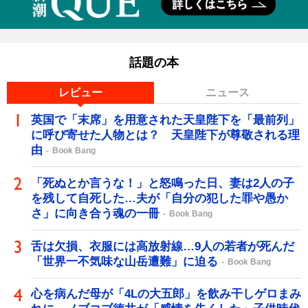
話題の本
レビュー
ニュース
英国で「末席」を用意された天皇陛下を「最前列」
に呼び寄せた人物とは？ 天皇陛下が尊敬される理
由
Book Bang
「死ぬとか言うな！」と怒鳴った日、妻は2人の子
を残して自死した…夫が「自分の犯した罪や愚か
さ」に向き合う魂の一冊
Book Bang
舌は欠損、衣服には高放射線…9人の若者が死んだ
「世界一不気味な山岳遭難」に迫る
Book Bang
心を病んだ母が「4Lの大五郎」を飲み干しゲロまみ