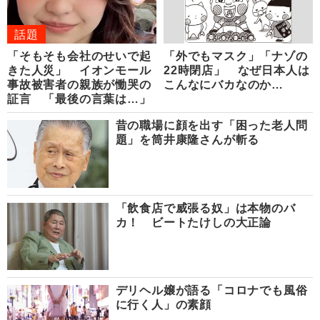
話題
「そもそも会社のせいで起
「外でもマスク」「ナゾの
きた人災」 イオンモール
22時閉店」 なぜ日本人は
事故被害者の親族が慟哭の
こんなにバカなのか…
証言 「最後の言葉は…」
昔の職場に顔を出す「困った老人問
題」を筒井康隆さんが斬る
「飲食店で威張る奴」は本物のバ
カ！ ビートたけしの大正論
デリヘル嬢が語る「コロナでも風俗
に行く人」の素顔