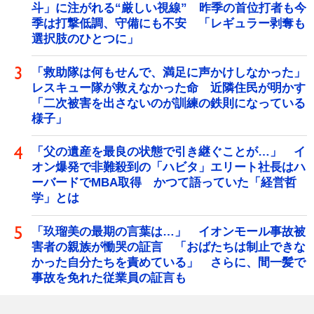
斗」に注がれる“厳しい視線” 昨季の首位打者も今
季は打撃低調、守備にも不安 「レギュラー剥奪も
選択肢のひとつに」
「救助隊は何もせんで、満足に声かけしなかった」
レスキュー隊が救えなかった命 近隣住民が明かす
「二次被害を出さないのが訓練の鉄則になっている
様子」
「父の遺産を最良の状態で引き継ぐことが…」 イ
オン爆発で非難殺到の「ハビタ」エリート社長はハ
ーバードでMBA取得 かつて語っていた「経営哲
学」とは
「玖瑠美の最期の言葉は…」 イオンモール事故被
害者の親族が慟哭の証言 「おばたちは制止できな
かった自分たちを責めている」 さらに、間一髪で
事故を免れた従業員の証言も