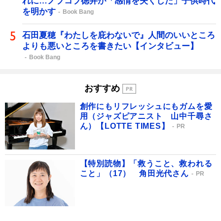
れに…ノブコブ徳井が「感情を失くした」子供時代
を明かす
Book Bang
石田夏穂『わたしを庇わないで』人間のいいところ
よりも悪いところを書きたい【インタビュー】
Book Bang
おすすめ
創作にもリフレッシュにもガムを愛
用（ジャズピアニスト 山中千尋さ
ん）【LOTTE TIMES】
PR
【特別読物】「救うこと、救われる
こと」（17） 角田光代さん
PR