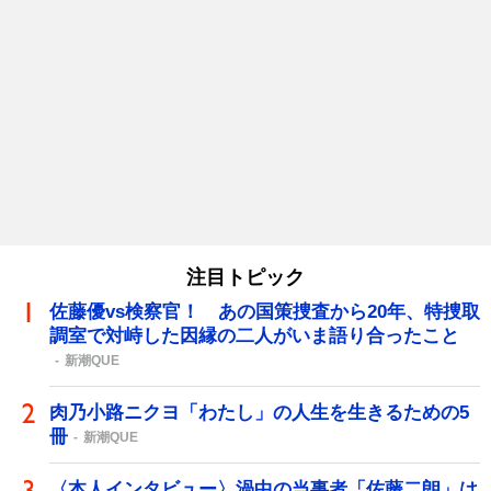
注目トピック
佐藤優vs検察官！ あの国策捜査から20年、特捜取
調室で対峙した因縁の二人がいま語り合ったこと
新潮QUE
肉乃小路ニクヨ「わたし」の人生を生きるための5
冊
新潮QUE
〈本人インタビュー〉渦中の当事者「佐藤二朗」は