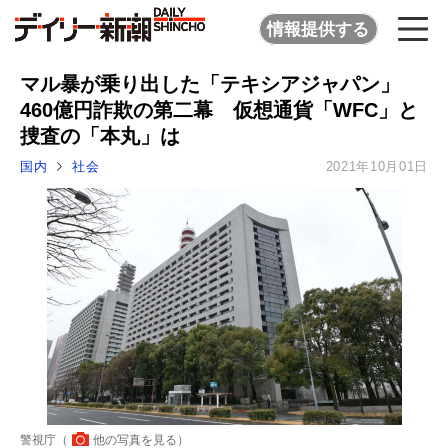
情報提供する
マル暴が乗り出した「テキシアジャパン」
460億円詐欺の第二幕 仮想通貨「WFC」と
捜査の「本丸」は
国内
社会
2021年10月01日
警視庁（
他の写真を見る
）