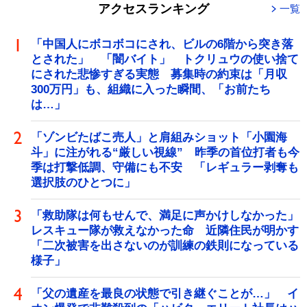
アクセスランキング
一覧
「中国人にボコボコにされ、ビルの6階から突き落
とされた」 「闇バイト」 トクリュウの使い捨て
にされた悲惨すぎる実態 募集時の約束は「月収
300万円」も、組織に入った瞬間、「お前たち
は…」
「ゾンビたばこ売人」と肩組みショット「小園海
斗」に注がれる“厳しい視線” 昨季の首位打者も今
季は打撃低調、守備にも不安 「レギュラー剥奪も
選択肢のひとつに」
「救助隊は何もせんで、満足に声かけしなかった」
レスキュー隊が救えなかった命 近隣住民が明かす
「二次被害を出さないのが訓練の鉄則になっている
様子」
「父の遺産を最良の状態で引き継ぐことが…」 イ