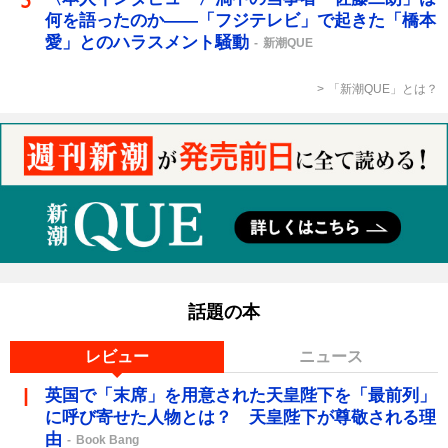
何を語ったのか――「フジテレビ」で起きた「橋本
愛」とのハラスメント騒動
新潮QUE
「新潮QUE」とは？
話題の本
レビュー
ニュース
英国で「末席」を用意された天皇陛下を「最前列」
に呼び寄せた人物とは？ 天皇陛下が尊敬される理
由
Book Bang