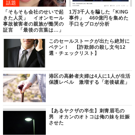
話題
「そもそも会社のせいで起
1万3千人を騙した「KING
きた人災」 イオンモール
事件」 460億円を集めた
事故被害者の親族が慟哭の
手口をプロが分析
証言 「最後の言葉は…」
このセールストークが出たら絶対に
ペテン！ 【詐欺師の殺し文句12
選・チェックリスト】
港区の高齢者夫婦は4人に1人が生活
保護レベル 激増する「老後破産」
【あるヤクザの半生】刺青眉毛の
男 オカンのオトコは俺の妹を妊娠
させた