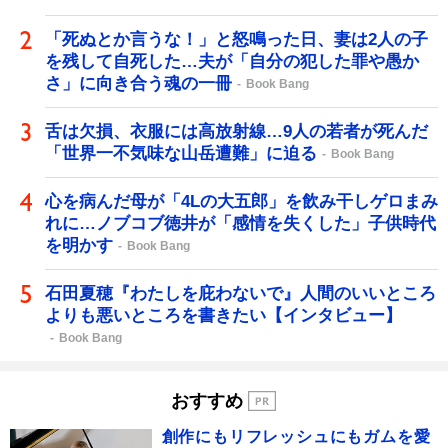
「死ぬとか言うな！」と怒鳴った日、妻は2人の子
を残して自死した…夫が「自分の犯した罪や愚か
さ」に向き合う魂の一冊
Book Bang
舌は欠損、衣服には高放射線…9人の若者が死んだ
「世界一不気味な山岳遭難」に迫る
Book Bang
心を病んだ母が「4Lの大五郎」を飲み干しゲロまみ
れに…ノブコブ徳井が「感情を失くした」子供時代
を明かす
Book Bang
石田夏穂『わたしを庇わないで』人間のいいところ
よりも悪いところを書きたい【インタビュー】
Book Bang
おすすめ
創作にもリフレッシュにもガムを愛