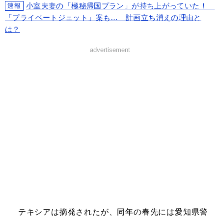
小室夫妻の「極秘帰国プラン」が持ち上がっていた！
速報
「プライベートジェット」案も… 計画立ち消えの理由と
は？
advertisement
テキシアは摘発されたが、同年の春先には愛知県警