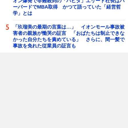
オン爆発で非難殺到の「ハビタ」エリート社長はハ
ーバードでMBA取得 かつて語っていた「経営哲
学」とは
「玖瑠美の最期の言葉は…」 イオンモール事故被
害者の親族が慟哭の証言 「おばたちは制止できな
かった自分たちを責めている」 さらに、間一髪で
事故を免れた従業員の証言も