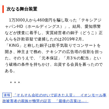
次なる舞台装置
1万3000人から460億円を騙し取った「テキシアジ
ャパンHD（ホールディングス）」。結局、愛知県警
などが捜査に着手し、実質経営者の銅子（どうこ）正
人らを詐欺容疑で逮捕したのは2019年2月。
「KING」と称した銅子は歌手気取りでコンサートを
開き、神主まで務め、テキシアの広告塔の役割を担っ
た。そのうえで、「元本保証」「月3％の配当」とい
う破格の条件を持ちかけ、出資する会員を募ったので
ある。
＊＊＊
「そもそも会社のせいで起きた人災」 イオンモール事
速報
故被害者の親族が慟哭の証言 「最後の言葉は…」