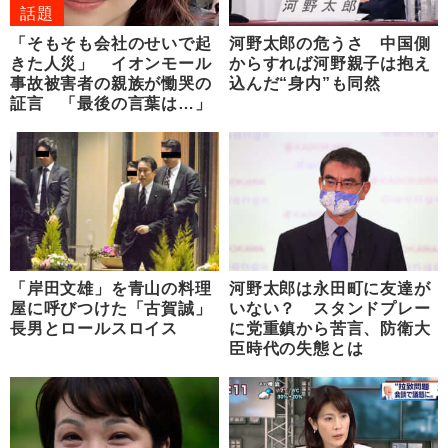
話題
「そもそも会社のせいで起
河野太郎の危うさ 中国側
きた人災」 イオンモール
からすれば河野親子は抱え
事故被害者の親族が慟哭の
込んだ“身内”も同然
証言 「最後の言葉は…」
「岸田文雄」を青山の料理
河野太郎は永田町に友達が
屋に呼びつけた「古賀誠」
いない？ スタンドプレー
長男とロールスロイス
に党重鎮から苦言、防衛大
臣時代の失態とは