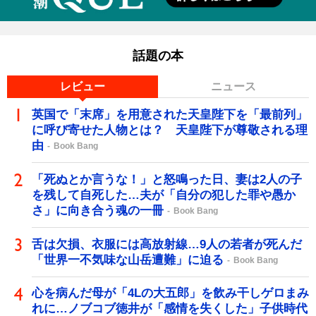
話題の本
レビュー
ニュース
英国で「末席」を用意された天皇陛下を「最前列」
に呼び寄せた人物とは？ 天皇陛下が尊敬される理
由
Book Bang
「死ぬとか言うな！」と怒鳴った日、妻は2人の子
を残して自死した…夫が「自分の犯した罪や愚か
さ」に向き合う魂の一冊
Book Bang
舌は欠損、衣服には高放射線…9人の若者が死んだ
「世界一不気味な山岳遭難」に迫る
Book Bang
心を病んだ母が「4Lの大五郎」を飲み干しゲロまみ
れに…ノブコブ徳井が「感情を失くした」子供時代