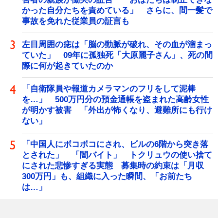
かった自分たちを責めている」 さらに、間一髪で
事故を免れた従業員の証言も
左目周囲の痣は「脳の動脈が破れ、その血が溜まっ
ていた」 09年に孤独死「大原麗子さん」、死の間
際に何が起きていたのか
「自衛隊員や報道カメラマンのフリをして泥棒
を…」 500万円分の預金通帳を盗まれた高齢女性
が明かす被害 「外出が怖くなり、避難所にも行け
ない」
「中国人にボコボコにされ、ビルの6階から突き落
とされた」 「闇バイト」 トクリュウの使い捨て
にされた悲惨すぎる実態 募集時の約束は「月収
300万円」も、組織に入った瞬間、「お前たち
は…」