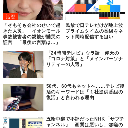
話題
「そもそも会社のせいで起
民放で日テレだけが地上波
きた人災」 イオンモール
プライムタイムの番組をネ
事故被害者の親族が慟哭の
ット同時配信する狙い
証言 「最後の言葉は…」
「24時間テレビ」ウラ話 仰天の
「コロナ対策」と「メインパーソナ
リティーの人選」
50代、60代もネットへ……テレビ復
活のキーワードは「１社提供番組の
復活」と言われる理由
五輪中継で不評だったNHK「サブチ
ャンネル」 画質は悪いし、怨嗟の