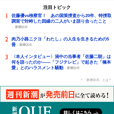
注目トピック
佐藤優vs検察官！ あの国策捜査から20年、特捜取
調室で対峙した因縁の二人がいま語り合ったこと
新潮QUE
肉乃小路ニクヨ「わたし」の人生を生きるための5
冊
新潮QUE
〈本人インタビュー〉渦中の当事者「佐藤二朗」は
何を語ったのか――「フジテレビ」で起きた「橋本
愛」とのハラスメント騒動
新潮QUE
「新潮QUE」とは？