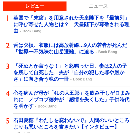
レビュー
ニュース
英国で「末席」を用意された天皇陛下を「最前列」
に呼び寄せた人物とは？ 天皇陛下が尊敬される理
由
Book Bang
舌は欠損、衣服には高放射線…9人の若者が死んだ
「世界一不気味な山岳遭難」に迫る
Book Bang
「死ぬとか言うな！」と怒鳴った日、妻は2人の子
を残して自死した…夫が「自分の犯した罪や愚か
さ」に向き合う魂の一冊
Book Bang
心を病んだ母が「4Lの大五郎」を飲み干しゲロまみ
れに…ノブコブ徳井が「感情を失くした」子供時代
を明かす
Book Bang
石田夏穂『わたしを庇わないで』人間のいいところ
よりも悪いところを書きたい【インタビュー】