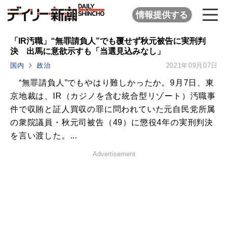
情報提供する
「IR汚職」“無罪請負人”でも覆せず秋元被告に実刑判
決 出馬に意欲示すも「当選見込みなし」
国内
政治
2021年09月07日
“無罪請負人”でもやはり難しかったか。9月7日、東
京地裁は、IR（カジノを含む統合型リゾート）汚職事
件で収賄と証人買収の罪に問われていた元自民党所属
の衆院議員・秋元司被告（49）に懲役4年の実刑判決
を言い渡した。...
Advertisement