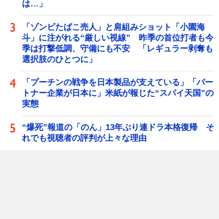
は…」
「ゾンビたばこ売人」と肩組みショット「小園海
斗」に注がれる“厳しい視線” 昨季の首位打者も今
季は打撃低調、守備にも不安 「レギュラー剥奪も
選択肢のひとつに」
「プーチンの戦争を日本製品が支えている」「パー
トナー企業が日本に」米紙が報じた“スパイ天国”の
実態
“爆死”報道の「のん」13年ぶり連ドラ本格復帰 そ
れでも視聴者の評判が上々な理由