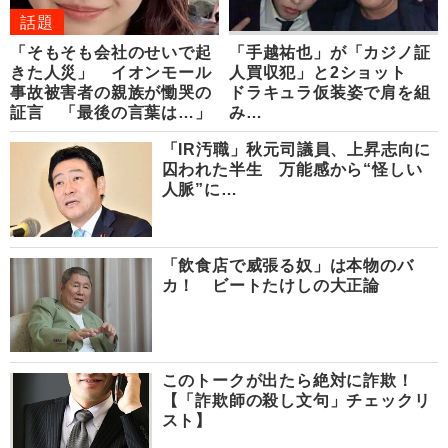
話題
「そもそも会社のせいで起
「手越祐也」が「カジノ証
きた人災」 イオンモール
人買収犯」と2ショット
事故被害者の親族が慟哭の
ドラキュラ仮装姿で肩を組
証言 「最後の言葉は…」
み…
「IR汚職」秋元司議員、上昇志向に
囚われた半生 万能感から“怪しい
人脈”に…
「飲食店で威張る奴」は本物のバ
カ！ ビートたけしの大正論
このトークが出たら絶対に詐欺！
【「詐欺師の殺し文句」チェックリ
スト】