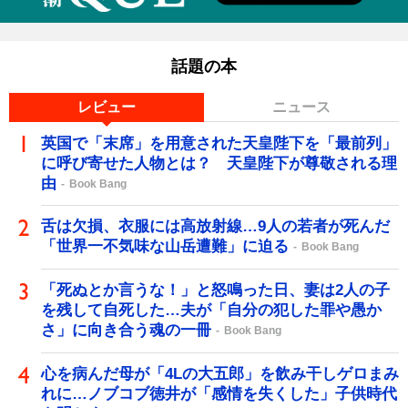
話題の本
レビュー
ニュース
英国で「末席」を用意された天皇陛下を「最前列」
に呼び寄せた人物とは？ 天皇陛下が尊敬される理
由
Book Bang
舌は欠損、衣服には高放射線…9人の若者が死んだ
「世界一不気味な山岳遭難」に迫る
Book Bang
「死ぬとか言うな！」と怒鳴った日、妻は2人の子
を残して自死した…夫が「自分の犯した罪や愚か
さ」に向き合う魂の一冊
Book Bang
心を病んだ母が「4Lの大五郎」を飲み干しゲロまみ
れに…ノブコブ徳井が「感情を失くした」子供時代