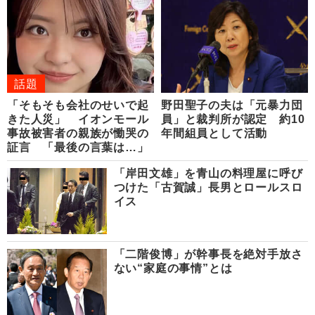
話題
「そもそも会社のせいで起
野田聖子の夫は「元暴力団
きた人災」 イオンモール
員」と裁判所が認定 約10
事故被害者の親族が慟哭の
年間組員として活動
証言 「最後の言葉は…」
「岸田文雄」を青山の料理屋に呼び
つけた「古賀誠」長男とロールスロ
イス
「二階俊博」が幹事長を絶対手放さ
ない“家庭の事情”とは