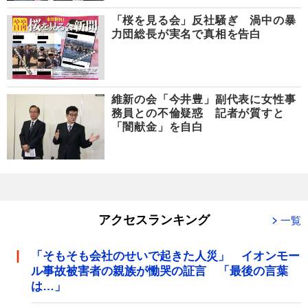
「桜を見る会」反社騒ぎ 渦中の暴
力団総長が実名で真相を告白
維新の会「今井豊」副代表に女性事
務員との不倫疑惑 記者が質すと
「闇献金」を自白
アクセスランキング
一覧
「そもそも会社のせいで起きた人災」 イオンモー
ル事故被害者の親族が慟哭の証言 「最後の言葉
は…」