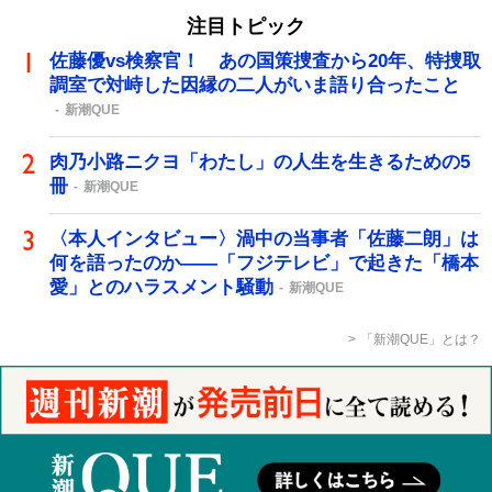
注目トピック
佐藤優vs検察官！ あの国策捜査から20年、特捜取
調室で対峙した因縁の二人がいま語り合ったこと
新潮QUE
肉乃小路ニクヨ「わたし」の人生を生きるための5
冊
新潮QUE
〈本人インタビュー〉渦中の当事者「佐藤二朗」は
何を語ったのか――「フジテレビ」で起きた「橋本
愛」とのハラスメント騒動
新潮QUE
「新潮QUE」とは？