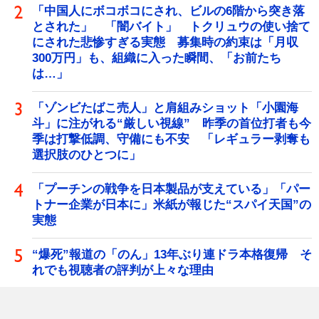
「中国人にボコボコにされ、ビルの6階から突き落
とされた」 「闇バイト」 トクリュウの使い捨て
にされた悲惨すぎる実態 募集時の約束は「月収
300万円」も、組織に入った瞬間、「お前たち
は…」
「ゾンビたばこ売人」と肩組みショット「小園海
斗」に注がれる“厳しい視線” 昨季の首位打者も今
季は打撃低調、守備にも不安 「レギュラー剥奪も
選択肢のひとつに」
「プーチンの戦争を日本製品が支えている」「パー
トナー企業が日本に」米紙が報じた“スパイ天国”の
実態
“爆死”報道の「のん」13年ぶり連ドラ本格復帰 そ
れでも視聴者の評判が上々な理由