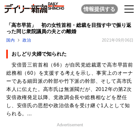
情報提供する
「高市早苗」 初の女性首相・総裁を目指す中で振り返
った同じ衆院議員の夫との離婚
国内
政治
2021年09月06日
おしどり夫婦で知られた
安倍晋三前首相（66）が自民党総裁選で高市早苗前
総務相（60）を支援する考えを示し、事実上のオーナ
ーである細田派の幹部や竹下派の幹部、そして高市氏
本人に伝えた。高市氏は無派閥だが、2012年の第2次
安倍政権発足以降、党政調会長や総務相などを歴任
し、安倍氏の思想や政治信条を受け継ぐ1人として知
られる。...
Advertisement