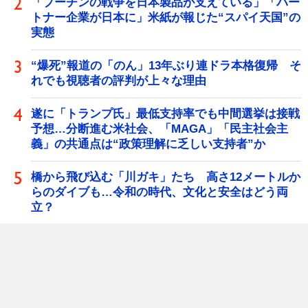
「プーチンの戦争を日本製品が支えている」「パー
トナー企業が日本に」米紙が報じた“スパイ天国”の
実態
“爆死”報道の「のん」13年ぶり連ドラ本格復帰 そ
れでも視聴者の評判が上々な理由
遂に「トランプ氏」最低支持率でも中間選挙は接戦
予想…分断進む米社会、「MAGA」「民主社会主
義」の共通点は“政策理解に乏しい支持者”か
橋から飛び込む「川ガキ」たち 高さ12メートルか
らのダイブも…令和の時代、文化と安全はどう両
立？