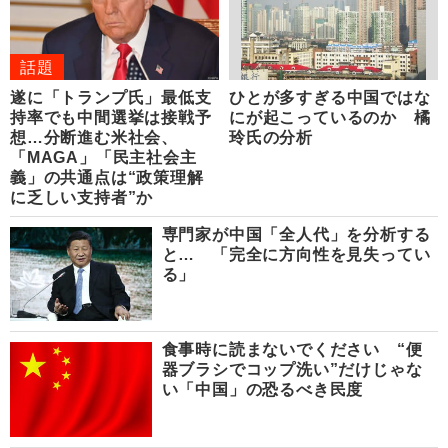
話題
遂に「トランプ氏」最低支
ひとが多すぎる中国ではな
持率でも中間選挙は接戦予
にが起こっているのか 橘
想…分断進む米社会、
玲氏の分析
「MAGA」「民主社会主
義」の共通点は“政策理解
に乏しい支持者”か
専門家が中国「全人代」を分析する
と… 「完全に方向性を見失ってい
る」
食事時に読まないでください “便
器ブラシでコップ洗い”だけじゃな
い「中国」の恐るべき民度