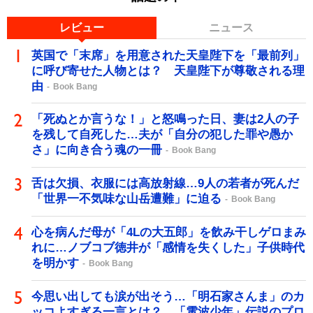
レビュー
ニュース
英国で「末席」を用意された天皇陛下を「最前列」
に呼び寄せた人物とは？ 天皇陛下が尊敬される理
由
Book Bang
「死ぬとか言うな！」と怒鳴った日、妻は2人の子
を残して自死した…夫が「自分の犯した罪や愚か
さ」に向き合う魂の一冊
Book Bang
舌は欠損、衣服には高放射線…9人の若者が死んだ
「世界一不気味な山岳遭難」に迫る
Book Bang
心を病んだ母が「4Lの大五郎」を飲み干しゲロまみ
れに…ノブコブ徳井が「感情を失くした」子供時代
を明かす
Book Bang
今思い出しても涙が出そう…「明石家さんま」のカ
ッコよすぎる一言とは？ 「電波少年」伝説のプロ