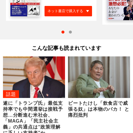
ネット書店で購入する
こんな記事も読まれています
話題
遂に「トランプ氏」最低支
ビートたけし「飲食店で威
持率でも中間選挙は接戦予
張る奴」は本物のバカ！ と
想…分断進む米社会、
痛烈批判
「MAGA」「民主社会主
義」の共通点は“政策理解
に乏しい支持者”か