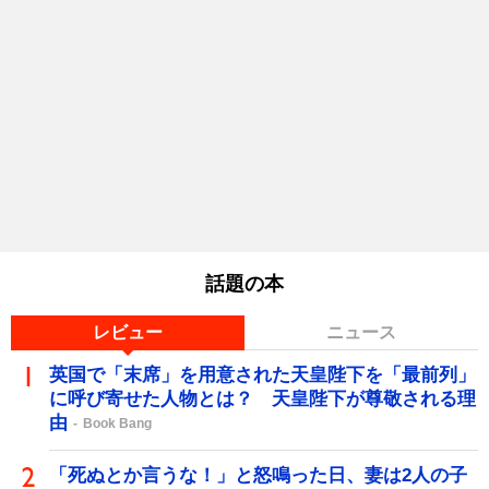
話題の本
レビュー
ニュース
英国で「末席」を用意された天皇陛下を「最前列」
に呼び寄せた人物とは？ 天皇陛下が尊敬される理
由
Book Bang
「死ぬとか言うな！」と怒鳴った日、妻は2人の子