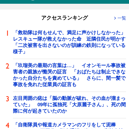
アクセスランキング
一覧
「救助隊は何もせんで、満足に声かけしなかった」
レスキュー隊が救えなかった命 近隣住民が明かす
「二次被害を出さないのが訓練の鉄則になっている
様子」
「玖瑠美の最期の言葉は…」 イオンモール事故被
害者の親族が慟哭の証言 「おばたちは制止できな
かった自分たちを責めている」 さらに、間一髪で
事故を免れた従業員の証言も
左目周囲の痣は「脳の動脈が破れ、その血が溜まっ
ていた」 09年に孤独死「大原麗子さん」、死の間
際に何が起きていたのか
「自衛隊員や報道カメラマンのフリをして泥棒