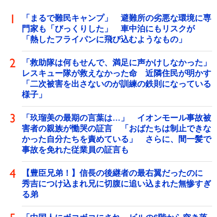
「まるで難民キャンプ」 避難所の劣悪な環境に専
門家も「びっくりした」 車中泊にもリスクが
「熱したフライパンに飛び込むようなもの」
「救助隊は何もせんで、満足に声かけしなかった」
レスキュー隊が救えなかった命 近隣住民が明かす
「二次被害を出さないのが訓練の鉄則になっている
様子」
「玖瑠美の最期の言葉は…」 イオンモール事故被
害者の親族が慟哭の証言 「おばたちは制止できな
かった自分たちを責めている」 さらに、間一髪で
事故を免れた従業員の証言も
【豊臣兄弟！】信長の後継者の最右翼だったのに
秀吉につけ込まれ兄に切腹に追い込まれた無惨すぎ
る弟