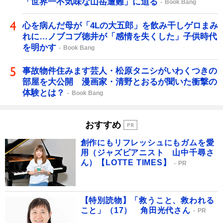
「世界一不気味な山岳遭難」に迫る
Book Bang
心を病んだ母が「4Lの大五郎」を飲み干しゲロまみ
れに…ノブコブ徳井が「感情を失くした」子供時代
を明かす
Book Bang
事故物件住みます芸人・松原タニシがいわくつきの
部屋を大公開 漫画家・清野とおるが聞いた衝撃の
体験とは？
Book Bang
おすすめ
創作にもリフレッシュにもガムを愛
用（ジャズピアニスト 山中千尋さ
ん）【LOTTE TIMES】
PR
【特別読物】「救うこと、救われる
こと」（17） 角田光代さん
PR