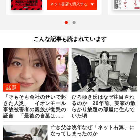
ネット書店で購入する
こんな記事も読まれています
話題
「そもそも会社のせいで起
ひろゆき氏はなぜ注目され
きた人災」 イオンモール
るのか 20年前、実家の散
事故被害者の親族が慟哭の
らかり放題の部屋に住んで
証言 「最後の言葉は…」
いた頃
亡き父は晩年なぜ「ネット右翼」に
なってしまったのか