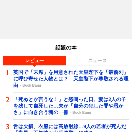
話題の本
レビュー
ニュース
英国で「末席」を用意された天皇陛下を「最前列」
に呼び寄せた人物とは？ 天皇陛下が尊敬される理
由
Book Bang
「死ぬとか言うな！」と怒鳴った日、妻は2人の子
を残して自死した…夫が「自分の犯した罪や愚か
さ」に向き合う魂の一冊
Book Bang
舌は欠損、衣服には高放射線…9人の若者が死んだ