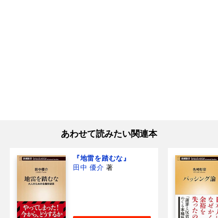
あわせて読みたい関連本
『地雷を踏むな』
田中 優介
著