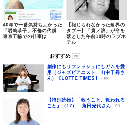
40年で一番気持ちよかった
【報じられなかった角界の
「岩崎恭子」不倫の代償
タブー】「貴ノ浪」が命を
東京五輪での仕事は
落とした午前10時のラブホ
テル
おすすめ
創作にもリフレッシュにもガムを愛
用（ジャズピアニスト 山中千尋さ
ん）【LOTTE TIMES】
PR
【特別読物】「救うこと、救われる
こと」（17） 角田光代さん
PR