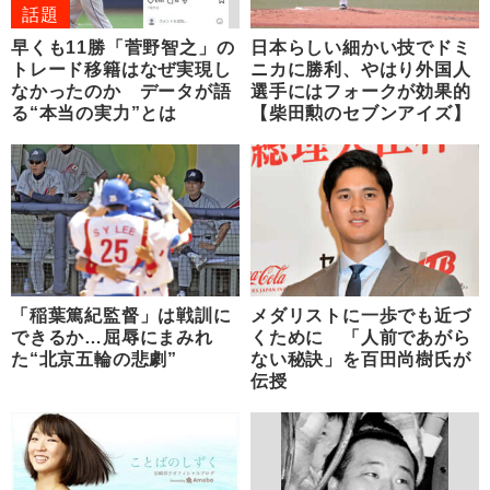
話題
早くも11勝「菅野智之」の
日本らしい細かい技でドミ
トレード移籍はなぜ実現し
ニカに勝利、やはり外国人
なかったのか データが語
選手にはフォークが効果的
る“本当の実力”とは
【柴田勲のセブンアイズ】
「稲葉篤紀監督」は戦訓に
メダリストに一歩でも近づ
できるか…屈辱にまみれ
くために 「人前であがら
た“北京五輪の悲劇”
ない秘訣」を百田尚樹氏が
伝授