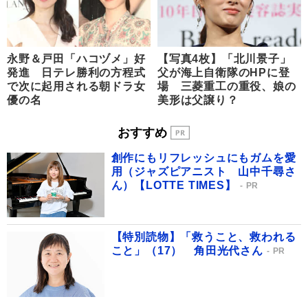
永野＆戸田「ハコヅメ」好
【写真4枚】「北川景子」
発進 日テレ勝利の方程式
父が海上自衛隊のHPに登
で次に起用される朝ドラ女
場 三菱重工の重役、娘の
優の名
美形は父譲り？
おすすめ
創作にもリフレッシュにもガムを愛
用（ジャズピアニスト 山中千尋さ
ん）【LOTTE TIMES】
PR
【特別読物】「救うこと、救われる
こと」（17） 角田光代さん
PR