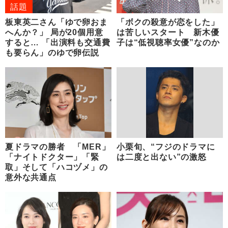
話題
板東英二さん「ゆで卵おま
「ボクの殺意が恋をした」
へんか？」 局が20個用意
は苦しいスタート 新木優
すると… 「出演料も交通費
子は“低視聴率女優”なのか
も要らん」のゆで卵伝説
夏ドラマの勝者 「MER」
小栗旬、“フジのドラマに
「ナイトドクター」「緊
は二度と出ない”の激怒
取」そして「ハコヅメ」の
意外な共通点