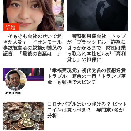
話題
「そもそも会社のせいで起
「警察御用達会社」トップ
きた人災」 イオンモール
が「ブラックドル」詐欺に
事故被害者の親族が慟哭の
引っかかるまで 財団は乗
証言 「最後の言葉は…」
っ取られ本社ビルが「高利
貸し」の担保に
「幸福実現党」初代党首の仮想通貨
トラブル 窮余の一策「トランプ基
金」も頓挫で大ピンチ
コロナバブルはいつ弾ける？ ビット
コインは買うべき？ 専門家7名が
分析