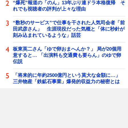
“爆死”報道の「のん」13年ぶり連ドラ本格復帰 そ
れでも視聴者の評判が上々な理由
“数秒のサービス”で仕事を干された人気司会者「前
田武彦さん」 生涯現役だった気概と「体に秒針が
刻み込まれているような」話芸
板東英二さん「ゆで卵おまへんか？」 局が20個用
意すると… 「出演料も交通費も要らん」のゆで卵
伝説
「将来的に年約2500億円という莫大な金額に…」
三井物産「鉄鉱石事業」爆発的収益力の秘密とは