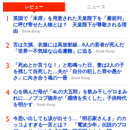
レビュー
ニュース
英国で「末席」を用意された天皇陛下を「最前列」
に呼び寄せた人物とは？ 天皇陛下が尊敬される理
由
Book Bang
舌は欠損、衣服には高放射線…9人の若者が死んだ
「世界一不気味な山岳遭難」に迫る
Book Bang
「死ぬとか言うな！」と怒鳴った日、妻は2人の子
を残して自死した…夫が「自分の犯した罪や愚か
さ」に向き合う魂の一冊
Book Bang
心を病んだ母が「4Lの大五郎」を飲み干しゲロまみ
れに…ノブコブ徳井が「感情を失くした」子供時代
を明かす
Book Bang
今思い出しても涙が出そう…「明石家さんま」のカ
ッコよすぎる一言とは？ 「電波少年」伝説のプロ