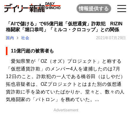
情報提供する
「AIで儲ける」で65億円超「仮想通貨」詐欺犯 RIZIN
格闘家「堀口恭司」「ミルコ・クロコップ」との関係
国内
社会
2021年07月29日
11億円超の被害者も
愛知県警が「OZ（オズ）プロジェクト」と称する
「仮想通貨詐欺」のメンバー4人を逮捕したのは7月
12日のこと。詐欺犯の一人である橋谷田（はしやだ）
拓也容疑者は、OZプロジェクトとはまた別の仮想通
貨詐欺に手を染めていたばかりか、堂々と、数々の人
気格闘家の「パトロン」を務めていた。...
Advertisement