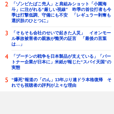
「ゾンビたばこ売人」と肩組みショット「小園海
斗」に注がれる“厳しい視線” 昨季の首位打者も今
季は打撃低調、守備にも不安 「レギュラー剥奪も
選択肢のひとつに」
「そもそも会社のせいで起きた人災」 イオンモー
ル事故被害者の親族が慟哭の証言 「最後の言葉
は…」
「プーチンの戦争を日本製品が支えている」「パー
トナー企業が日本に」米紙が報じた“スパイ天国”の
実態
“爆死”報道の「のん」13年ぶり連ドラ本格復帰 そ
れでも視聴者の評判が上々な理由