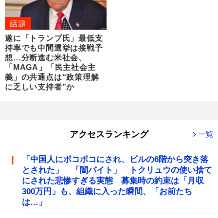
話題
遂に「トランプ氏」最低支
持率でも中間選挙は接戦予
想…分断進む米社会、
「MAGA」「民主社会主
義」の共通点は“政策理解
に乏しい支持者”か
アクセスランキング
一覧
「中国人にボコボコにされ、ビルの6階から突き落
とされた」 「闇バイト」 トクリュウの使い捨て
にされた悲惨すぎる実態 募集時の約束は「月収
300万円」も、組織に入った瞬間、「お前たち
は…」