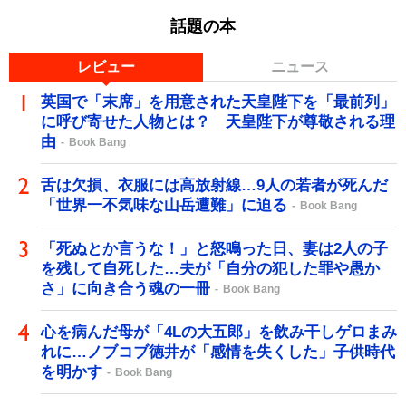
話題の本
レビュー
ニュース
英国で「末席」を用意された天皇陛下を「最前列」
に呼び寄せた人物とは？ 天皇陛下が尊敬される理
由
Book Bang
舌は欠損、衣服には高放射線…9人の若者が死んだ
「世界一不気味な山岳遭難」に迫る
Book Bang
「死ぬとか言うな！」と怒鳴った日、妻は2人の子
を残して自死した…夫が「自分の犯した罪や愚か
さ」に向き合う魂の一冊
Book Bang
心を病んだ母が「4Lの大五郎」を飲み干しゲロまみ
れに…ノブコブ徳井が「感情を失くした」子供時代
を明かす
Book Bang