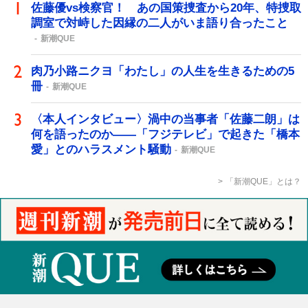
佐藤優vs検察官！ あの国策捜査から20年、特捜取
調室で対峙した因縁の二人がいま語り合ったこと
新潮QUE
肉乃小路ニクヨ「わたし」の人生を生きるための5
冊
新潮QUE
〈本人インタビュー〉渦中の当事者「佐藤二朗」は
何を語ったのか――「フジテレビ」で起きた「橋本
愛」とのハラスメント騒動
新潮QUE
「新潮QUE」とは？