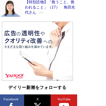
【特別読物】「救うこと、救
われること」（17） 角田光
代さん
PR
デイリー新潮をフォローする
Facebook
X
YouTube