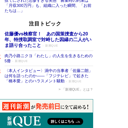
捨てにされた悲惨すぎる実態 募集時の約束は
「月収300万円」も、組織に入った瞬間、「お前
たちは…」
注目トピック
佐藤優vs検察官！ あの国策捜査から20
年、特捜取調室で対峙した因縁の二人がい
ま語り合ったこと
新潮QUE
肉乃小路ニクヨ「わたし」の人生を生きるための
5冊
新潮QUE
〈本人インタビュー〉渦中の当事者「佐藤二朗」
は何を語ったのか――「フジテレビ」で起きた
「橋本愛」とのハラスメント騒動
新潮QUE
「新潮QUE」とは？