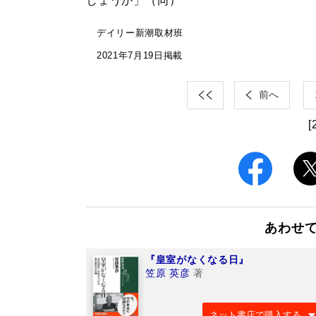
しょうか」（同）
デイリー新潮取材班
2021年7月19日掲載
前へ
[
あわせ
『皇室がなくなる日』
笠原 英彦
著
ネット書店で購入する