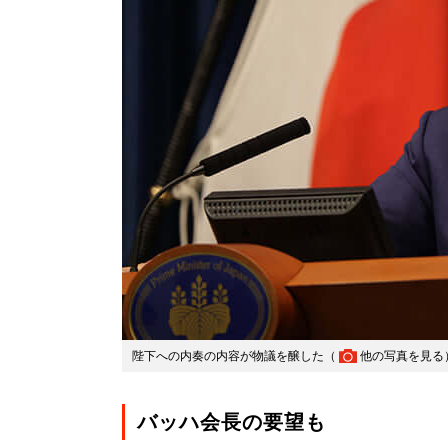
陛下への内奏の内容が物議を醸した（
他の写真を見る
バッハ会長の要望も