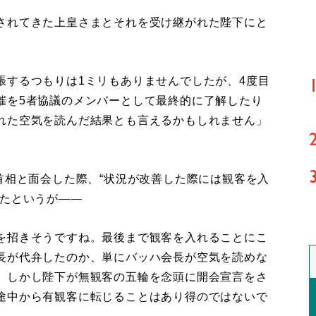
されてきた上皇さまとそれを受け継がれた陛下にと
。
張するつもりは1ミリもありませんでしたが、4度目
催を5者協議のメンバーとして最終的に了解したり
れた空気を読んだ結果とも言えるかもしれません」
首相と面会した際、“状況が改善した際には観客を入
したというが――
を招きそうですね。最後まで観客を入れることにこ
長が代弁したのか、単にバッハ会長が空気を読めな
。しかし陛下が無観客の五輪を念頭に開会宣言をさ
途中から有観客に転じることはあり得のではないで