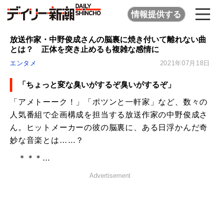
情報提供する
放送作家・中野俊成さんの脳裏に焼き付いて離れない曲
とは？ 正体を突き止めるも複雑な感情に
エンタメ
2021年07月18日
「ちょっと変な臭いがするぞ臭いがするぞ」
「アメトーーク！」「ポツンと一軒家」など、数々の
人気番組で企画構成を担当する放送作家の中野俊成さ
ん。ヒットメーカーの彼の脳裏に、ある日浮かんだ奇
妙な音楽とは……？
＊＊＊...
Advertisement