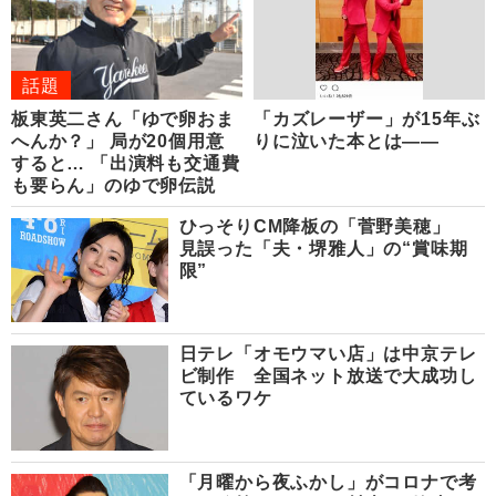
話題
板東英二さん「ゆで卵おま
「カズレーザー」が15年ぶ
へんか？」 局が20個用意
りに泣いた本とは――
すると… 「出演料も交通費
も要らん」のゆで卵伝説
ひっそりCM降板の「菅野美穂」
見誤った「夫・堺雅人」の“賞味期
限”
日テレ「オモウマい店」は中京テレ
ビ制作 全国ネット放送で大成功し
ているワケ
「月曜から夜ふかし」がコロナで考