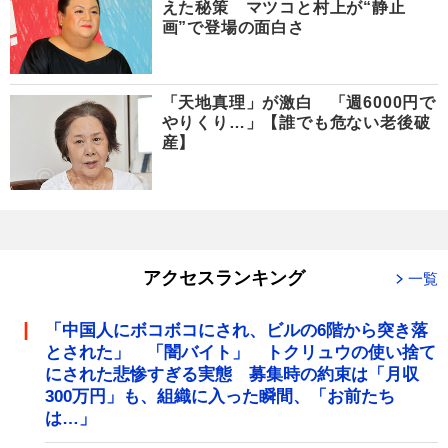
えた秘策 マツコと村上が“静止
画”で登場の面白さ
「天地真理」が激白 「週6000円で
やりくり…」【誰でも危ない老後破
産】
アクセスランキング
一覧
「中国人にボコボコにされ、ビルの6階から突き落
とされた」 「闇バイト」 トクリュウの使い捨て
にされた悲惨すぎる実態 募集時の約束は「月収
300万円」も、組織に入った瞬間、「お前たち
は…」