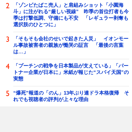
「ゾンビたばこ売人」と肩組みショット「小園海
斗」に注がれる“厳しい視線” 昨季の首位打者も今
季は打撃低調、守備にも不安 「レギュラー剥奪も
選択肢のひとつに」
「そもそも会社のせいで起きた人災」 イオンモー
ル事故被害者の親族が慟哭の証言 「最後の言葉
は…」
「プーチンの戦争を日本製品が支えている」「パー
トナー企業が日本に」米紙が報じた“スパイ天国”の
実態
“爆死”報道の「のん」13年ぶり連ドラ本格復帰 そ
れでも視聴者の評判が上々な理由