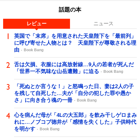
話題の本
レビュー
ニュース
英国で「末席」を用意された天皇陛下を「最前列」
に呼び寄せた人物とは？ 天皇陛下が尊敬される理
由
Book Bang
舌は欠損、衣服には高放射線…9人の若者が死んだ
「世界一不気味な山岳遭難」に迫る
Book Bang
「死ぬとか言うな！」と怒鳴った日、妻は2人の子
を残して自死した…夫が「自分の犯した罪や愚か
さ」に向き合う魂の一冊
Book Bang
心を病んだ母が「4Lの大五郎」を飲み干しゲロまみ
れに…ノブコブ徳井が「感情を失くした」子供時代
を明かす
Book Bang