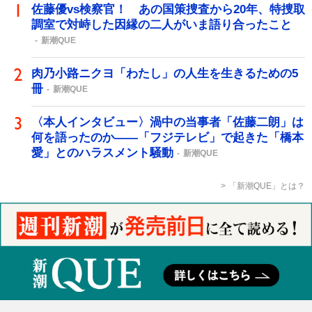
佐藤優vs検察官！ あの国策捜査から20年、特捜取
調室で対峙した因縁の二人がいま語り合ったこと
新潮QUE
肉乃小路ニクヨ「わたし」の人生を生きるための5
冊
新潮QUE
〈本人インタビュー〉渦中の当事者「佐藤二朗」は
何を語ったのか――「フジテレビ」で起きた「橋本
愛」とのハラスメント騒動
新潮QUE
「新潮QUE」とは？