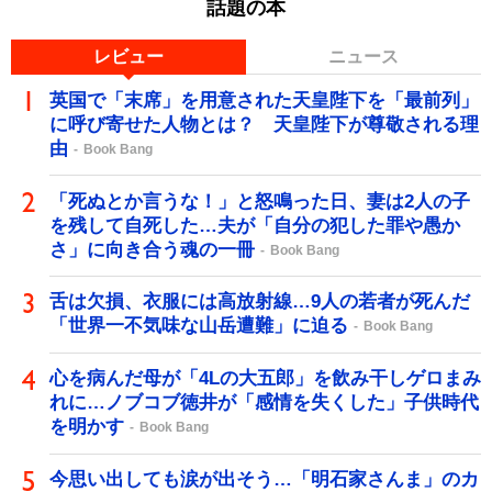
話題の本
レビュー
ニュース
英国で「末席」を用意された天皇陛下を「最前列」
に呼び寄せた人物とは？ 天皇陛下が尊敬される理
由
Book Bang
「死ぬとか言うな！」と怒鳴った日、妻は2人の子
を残して自死した…夫が「自分の犯した罪や愚か
さ」に向き合う魂の一冊
Book Bang
舌は欠損、衣服には高放射線…9人の若者が死んだ
「世界一不気味な山岳遭難」に迫る
Book Bang
心を病んだ母が「4Lの大五郎」を飲み干しゲロまみ
れに…ノブコブ徳井が「感情を失くした」子供時代
を明かす
Book Bang
今思い出しても涙が出そう…「明石家さんま」のカ