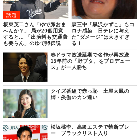
話題
板東英二さん「ゆで卵おま
森三中「黒沢かずこ」もコ
へんか？」 局が20個用意
ロナ感染 日テレに与え
すると… 「出演料も交通費
た“ダメージ”は大きすぎ
も要らん」のゆで卵伝説
る！
春ドラマ放送延期で名作が再放送
15年前の「野ブタ。をプロデュー
ス」が一人勝ち
クイズ番組で赤っ恥 土屋太鳳の
姉・炎伽のカン違い
松坂桃李、高級エステで禁断プレ
ー ブラックリスト入り