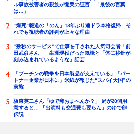
ル事故被害者の親族が慟哭の証言 「最後の言葉
は…」
“爆死”報道の「のん」13年ぶり連ドラ本格復帰 そ
れでも視聴者の評判が上々な理由
“数秒のサービス”で仕事を干された人気司会者「前
田武彦さん」 生涯現役だった気概と「体に秒針が
刻み込まれているような」話芸
「プーチンの戦争を日本製品が支えている」「パー
トナー企業が日本に」米紙が報じた“スパイ天国”の
実態
板東英二さん「ゆで卵おまへんか？」 局が20個用
意すると… 「出演料も交通費も要らん」のゆで卵
伝説