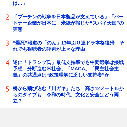
は…」
「プーチンの戦争を日本製品が支えている」「パー
トナー企業が日本に」米紙が報じた“スパイ天国”の
実態
“爆死”報道の「のん」13年ぶり連ドラ本格復帰 そ
れでも視聴者の評判が上々な理由
遂に「トランプ氏」最低支持率でも中間選挙は接戦
予想…分断進む米社会、「MAGA」「民主社会主
義」の共通点は“政策理解に乏しい支持者”か
橋から飛び込む「川ガキ」たち 高さ12メートルか
らのダイブも…令和の時代、文化と安全はどう両
立？