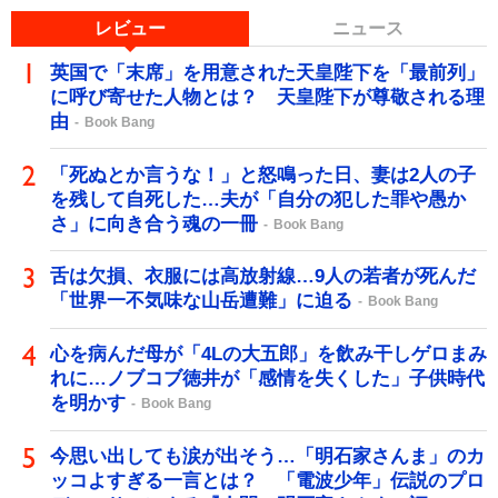
レビュー
ニュース
英国で「末席」を用意された天皇陛下を「最前列」
に呼び寄せた人物とは？ 天皇陛下が尊敬される理
由
Book Bang
「死ぬとか言うな！」と怒鳴った日、妻は2人の子
を残して自死した…夫が「自分の犯した罪や愚か
さ」に向き合う魂の一冊
Book Bang
舌は欠損、衣服には高放射線…9人の若者が死んだ
「世界一不気味な山岳遭難」に迫る
Book Bang
心を病んだ母が「4Lの大五郎」を飲み干しゲロまみ
れに…ノブコブ徳井が「感情を失くした」子供時代
を明かす
Book Bang
今思い出しても涙が出そう…「明石家さんま」のカ
ッコよすぎる一言とは？ 「電波少年」伝説のプロ