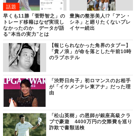
話題
早くも11勝「菅野智之」の
豊胸の整形美人!?「アン・
トレード移籍はなぜ実現し
シネ」と廻りたくないプレ
なかったのか データが語
イヤー続出
る“本当の実力”とは
【報じられなかった角界のタブー】
「貴ノ浪」が命を落とした午前10時
のラブホテル
「渋野日向子」初ロマンスのお相手
が「イケメンテレ東アナ」だった理
由
「松山英樹」の恩師が銀座高級クラ
ブで豪遊 4400万円の交際費を巡り
詐欺で書類送検