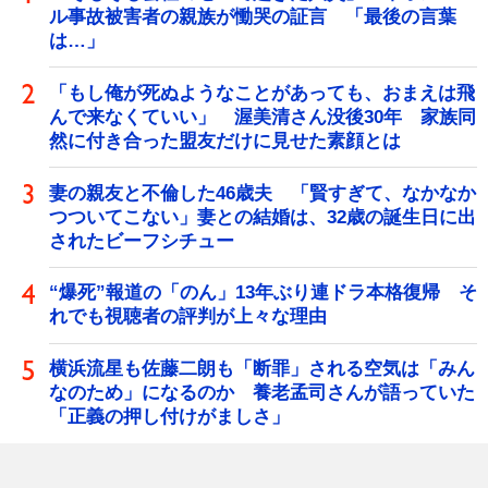
ル事故被害者の親族が慟哭の証言 「最後の言葉
は…」
「もし俺が死ぬようなことがあっても、おまえは飛
んで来なくていい」 渥美清さん没後30年 家族同
然に付き合った盟友だけに見せた素顔とは
妻の親友と不倫した46歳夫 「賢すぎて、なかなか
つついてこない」妻との結婚は、32歳の誕生日に出
されたビーフシチュー
“爆死”報道の「のん」13年ぶり連ドラ本格復帰 そ
れでも視聴者の評判が上々な理由
横浜流星も佐藤二朗も「断罪」される空気は「みん
なのため」になるのか 養老孟司さんが語っていた
「正義の押し付けがましさ」