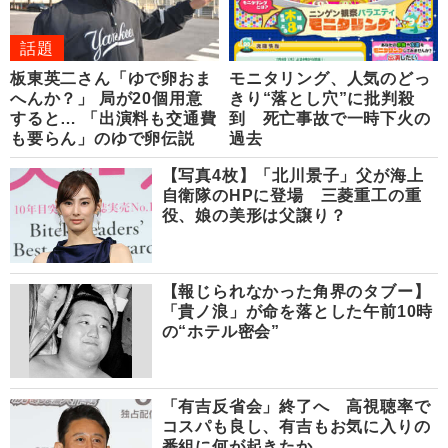
話題
板東英二さん「ゆで卵おま
モニタリング、人気のどっ
へんか？」 局が20個用意
きり“落とし穴”に批判殺
すると… 「出演料も交通費
到 死亡事故で一時下火の
も要らん」のゆで卵伝説
過去
【写真4枚】「北川景子」父が海上
自衛隊のHPに登場 三菱重工の重
役、娘の美形は父譲り？
【報じられなかった角界のタブー】
「貴ノ浪」が命を落とした午前10時
の“ホテル密会”
「有吉反省会」終了へ 高視聴率で
コスパも良し、有吉もお気に入りの
番組に何が起きたか