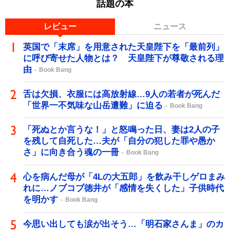
話題の本
レビュー
ニュース
英国で「末席」を用意された天皇陛下を「最前列」
に呼び寄せた人物とは？ 天皇陛下が尊敬される理
由
Book Bang
舌は欠損、衣服には高放射線…9人の若者が死んだ
「世界一不気味な山岳遭難」に迫る
Book Bang
「死ぬとか言うな！」と怒鳴った日、妻は2人の子
を残して自死した…夫が「自分の犯した罪や愚か
さ」に向き合う魂の一冊
Book Bang
心を病んだ母が「4Lの大五郎」を飲み干しゲロまみ
れに…ノブコブ徳井が「感情を失くした」子供時代
を明かす
Book Bang
今思い出しても涙が出そう…「明石家さんま」のカ