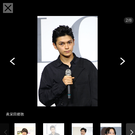
2/8
眞栄田郷敦