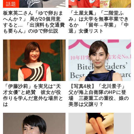
話題
板東英二さん「ゆで卵おま
「土屋太鳳」「二階堂ふ
へんか？」 局が20個用意
み」は大学を無事卒業でき
すると… 「出演料も交通費
るか 「留年→卒業」「中
も要らん」のゆで卵伝説
退」女優リスト
「伊藤沙莉」を実兄は“天
【写真4枚】「北川景子」
才女優”と絶賛 彼女が役
父が海上自衛隊のHPに登
作りを学んだ意外な場所と
場 三菱重工の重役、娘の
は
美形は父譲り？