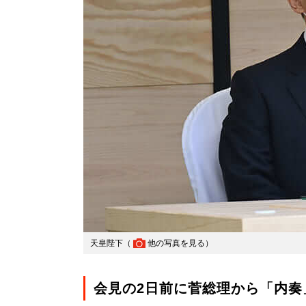
天皇陛下（
他の写真を見る
）
会見の2日前に菅総理から「内奏