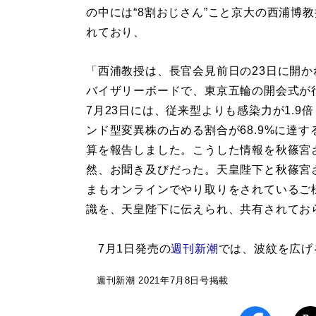
の中には“8割おじさん”こと京大の西浦博
れており、
「西浦教授は、長官会見前日の23日に開か
バイザリーボードで、東京五輪の開会式が
7月23日には、従来型よりも感染力が1.9
ンド型変異株の占める割合が68.9%に達す
算を報告しました。こうした情報を秋篠宮
然、お聞き及びだった。天皇陛下と秋篠宮
まもオンラインでやり取りをされているご
識を、天皇陛下に伝えられ、共有されてお
7月1日発売の
週刊新潮
では、波紋を広げ
週刊新潮 2021年7月8日号掲載