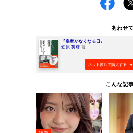
あわせ
『皇室がなくなる日』
笠原 英彦
著
ネット書店で購入する
こんな記