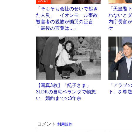
話題
「そもそも会社のせいで起き
「天皇陛
た人災」 イオンモール事故
わないと
被害者の親族が慟哭の証言
内庁長官
「最後の言葉は…」
ケ
【写真3枚】「紀子さま」
「アラブ
3LDKの自宅ベランダで物想
下」を尊
い 婚約までの3年余