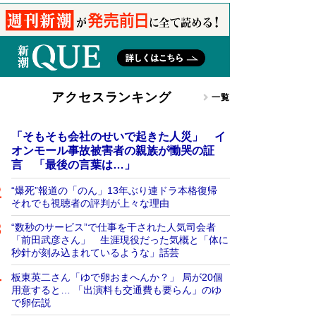
アクセスランキング
一覧
「そもそも会社のせいで起きた人災」 イ
オンモール事故被害者の親族が慟哭の証
言 「最後の言葉は…」
“爆死”報道の「のん」13年ぶり連ドラ本格復帰
それでも視聴者の評判が上々な理由
“数秒のサービス”で仕事を干された人気司会者
「前田武彦さん」 生涯現役だった気概と「体に
秒針が刻み込まれているような」話芸
板東英二さん「ゆで卵おまへんか？」 局が20個
用意すると… 「出演料も交通費も要らん」のゆ
で卵伝説