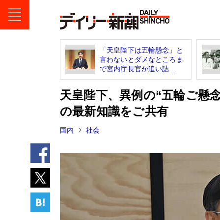
「天皇陛下は五輪懸念」と
言わないとダメなところま
で宮内庁長官が追い詰...
天皇陛下、異例の“五輪ご懸
の最新知識をご共有
国内
社会