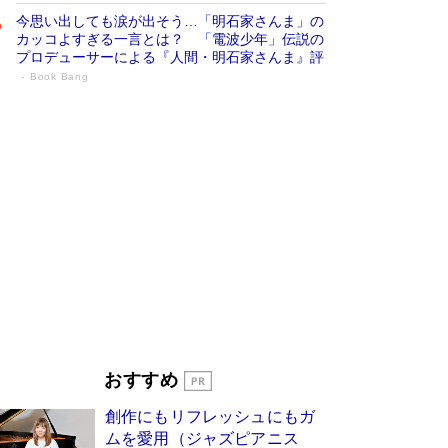
今思い出しても涙が出そう…「明石家さんま」の
カッコよすぎる一言とは？ 「電波少年」伝説の
プロデューサーによる『人間・明石家さんま』評
Book Bang
「宇宙兄弟」最終46巻がベストセラー1
位 宇宙開発への関心を押し上げた18年の
物語に幕 特装版には「宇宙で描かれたマ
ンガ」も収録
Book Bang
美輪明宏 晩年の回答を集めた『ほほえんで生き
るための人生相談』がランクイン［エンターテイ
メントベストセラー］
Book Bang
「『火垂るの墓』は、大嘘である」原作者が抱き
続けた“自責の念”とは…「自己憐憫は描きたくな
い」監督が徹底的にこだわったこと（後編） #
戦争の記憶
Book Bang
「叱って伸びるやつは、褒めたらもっと伸びる」
おすすめ
俳優・高嶋政伸が家族に教わった“人を育てるコ
ツ”…芸への考え方を明かす
Book Bang
創作にもリフレッシュにもガ
東野圭吾、伊坂幸太郎の人気シリーズ最新作どち
ムを愛用（ジャズピアニス