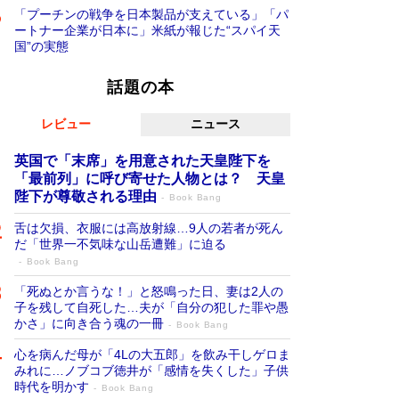
「プーチンの戦争を日本製品が支えている」「パ
ートナー企業が日本に」米紙が報じた“スパイ天
国”の実態
話題の本
レビュー
ニュース
英国で「末席」を用意された天皇陛下を
「最前列」に呼び寄せた人物とは？ 天皇
陛下が尊敬される理由
Book Bang
舌は欠損、衣服には高放射線…9人の若者が死ん
だ「世界一不気味な山岳遭難」に迫る
Book Bang
「死ぬとか言うな！」と怒鳴った日、妻は2人の
子を残して自死した…夫が「自分の犯した罪や愚
かさ」に向き合う魂の一冊
Book Bang
心を病んだ母が「4Lの大五郎」を飲み干しゲロま
みれに…ノブコブ徳井が「感情を失くした」子供
時代を明かす
Book Bang