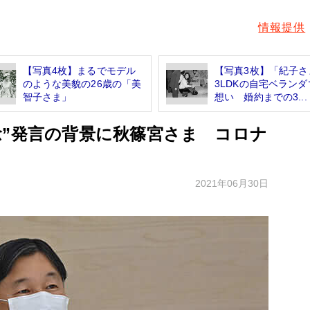
情報提供
【写真4枚】まるでモデル
【写真3枚】「紀子さ
のような美貌の26歳の「美
3LDKの自宅ベランダ
智子さま」
想い 婚約までの3...
念”発言の背景に秋篠宮さま コロナ
2021年06月30日