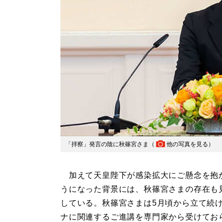
「拝察」発言の陰に秋篠宮さま（
他の写真を見る
）
加えて天皇陛下が感染拡大にご懸念を抱
うになった背景には、秋篠宮さまの存在も
している。秋篠宮さまは5月頃から立て続
ナに関連するご進講を専門家から受けてお