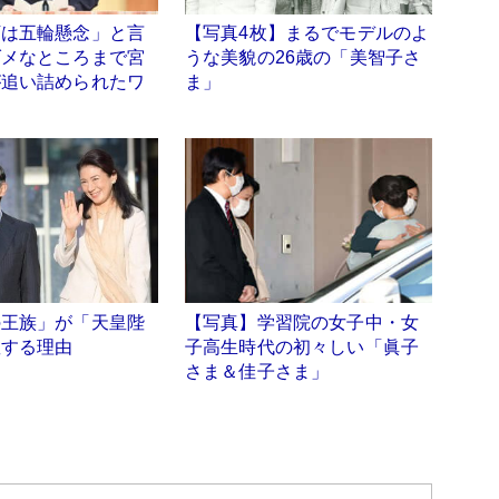
下は五輪懸念」と言
【写真4枚】まるでモデルのよ
ダメなところまで宮
うな美貌の26歳の「美智子さ
が追い詰められたワ
ま」
の王族」が「天皇陛
【写真】学習院の女子中・女
敬する理由
子高生時代の初々しい「眞子
さま＆佳子さま」