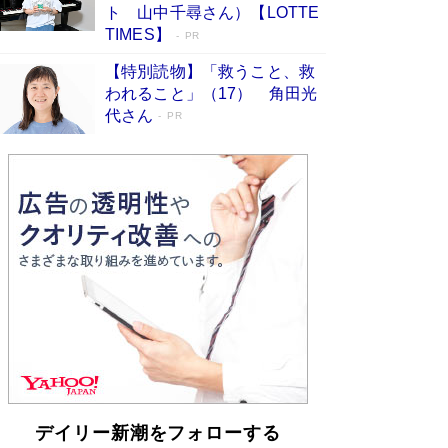
らも文庫化 映画化された直木賞受賞作もランク
ト 山中千尋さん）【LOTTE
イン［文庫ベストセラー］
Book Bang
TIMES】
PR
【特別読物】「救うこと、救
われること」（17） 角田光
代さん
PR
デイリー新潮をフォローする