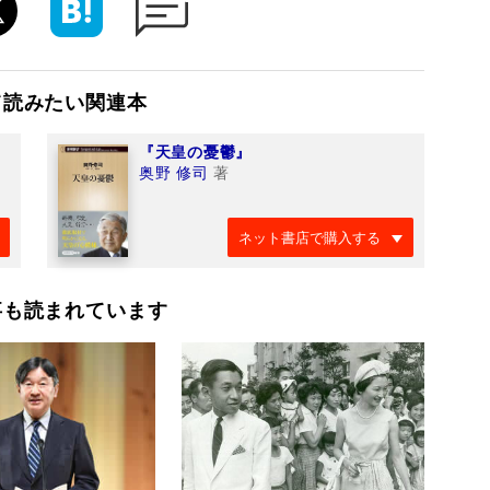
て読みたい関連本
『天皇の憂鬱』
奥野 修司
著
ネット書店で購入する
事も読まれています