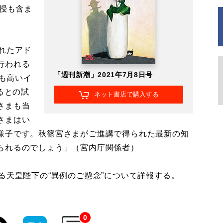
教授も含ま
れたアド
行われる
「週刊新潮」2021年7月8日号
倍も高いイ
るとの試
ネット書店で購入する
さまも当
さまはい
様子です。秋篠宮さまがご進講で得られた最新の知
られるのでしょう」（宮内庁関係者）
る天皇陛下の“異例のご懸念”について詳報する。
0