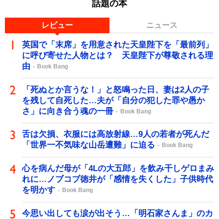
話題の本
レビュー
ニュース
英国で「末席」を用意された天皇陛下を「最前列」
に呼び寄せた人物とは？ 天皇陛下が尊敬される理
由
Book Bang
「死ぬとか言うな！」と怒鳴った日、妻は2人の子
を残して自死した…夫が「自分の犯した罪や愚か
さ」に向き合う魂の一冊
Book Bang
舌は欠損、衣服には高放射線…9人の若者が死んだ
「世界一不気味な山岳遭難」に迫る
Book Bang
心を病んだ母が「4Lの大五郎」を飲み干しゲロまみ
れに…ノブコブ徳井が「感情を失くした」子供時代
を明かす
Book Bang
今思い出しても涙が出そう…「明石家さんま」のカ