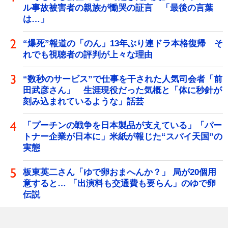
ル事故被害者の親族が慟哭の証言 「最後の言葉
は…」
“爆死”報道の「のん」13年ぶり連ドラ本格復帰 そ
れでも視聴者の評判が上々な理由
“数秒のサービス”で仕事を干された人気司会者「前
田武彦さん」 生涯現役だった気概と「体に秒針が
刻み込まれているような」話芸
「プーチンの戦争を日本製品が支えている」「パー
トナー企業が日本に」米紙が報じた“スパイ天国”の
実態
板東英二さん「ゆで卵おまへんか？」 局が20個用
意すると… 「出演料も交通費も要らん」のゆで卵
伝説