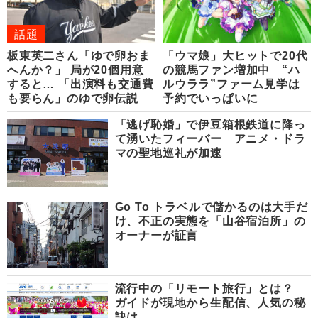
話題
板東英二さん「ゆで卵おま
「ウマ娘」大ヒットで20代
へんか？」 局が20個用意
の競馬ファン増加中 “ハ
すると… 「出演料も交通費
ルウララ”ファーム見学は
も要らん」のゆで卵伝説
予約でいっぱいに
「逃げ恥婚」で伊豆箱根鉄道に降っ
て湧いたフィーバー アニメ・ドラ
マの聖地巡礼が加速
Go To トラベルで儲かるのは大手だ
け、不正の実態を「山谷宿泊所」の
オーナーが証言
流行中の「リモート旅行」とは？
ガイドが現地から生配信、人気の秘
訣は