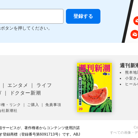
録ボタンを押してください。
週刊新
熊本地
小室さ
ヒール
｜
エンタメ
｜
ライフ
ガ
｜
ドクター新潮
作権・リンク
｜
ご購入
｜
免責事項
会社新潮社
Co
配信サービスが、著作権者からコンテンツ使用許諾
すべての画像・
録商標（登録番号第6091713号）です。ABJ