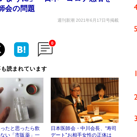
師会の問題
週刊新潮 2021年6月17日号掲載
0
事も読まれています
罹ったと思ったら飲
日本医師会・中川会長、“寿司
けない「市販薬」一
デート”お相手女性の正体は