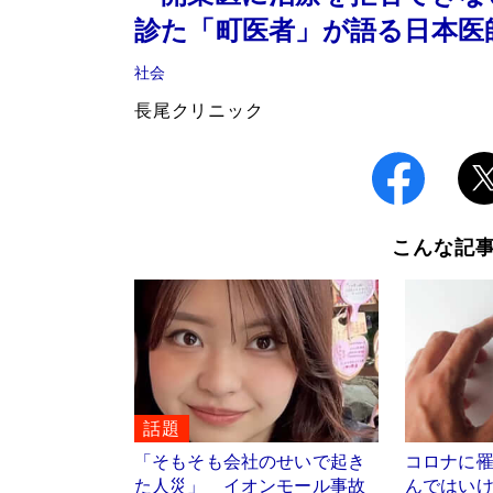
診た「町医者」が語る日本医
社会
長尾クリニック
こんな記
話題
「そもそも会社のせいで起き
コロナに
た人災」 イオンモール事故
んではい