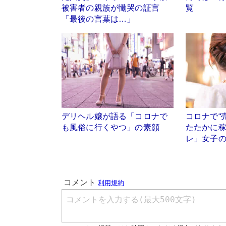
被害者の親族が慟哭の証言
覧
「最後の言葉は…」
デリヘル嬢が語る「コロナで
コロナで“
も風俗に行くやつ」の素顔
たたかに
レ」女子