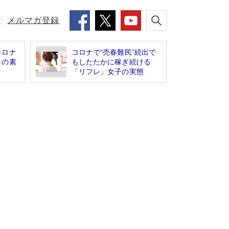
メルマガ登録
コロナ
コロナで“売春難民”続出で
」の素
もしたたかに稼ぎ続ける
「リフレ」女子の実態