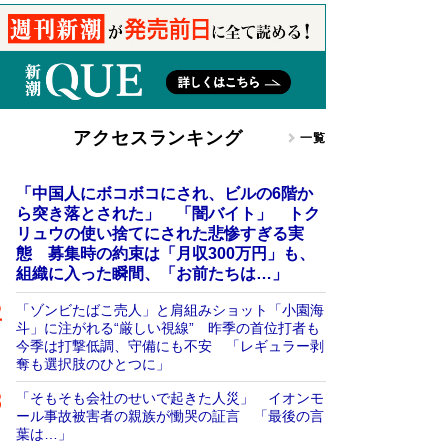
アクセスランキング
一覧
「中国人にボコボコにされ、ビルの6階か
ら突き落とされた」 「闇バイト」 トク
リュウの使い捨てにされた悲惨すぎる実
態 募集時の約束は「月収300万円」も、
組織に入った瞬間、「お前たちは…」
「ゾンビたばこ売人」と肩組みショット「小園海
斗」に注がれる“厳しい視線” 昨季の首位打者も
今季は打撃低調、守備にも不安 「レギュラー剥
奪も選択肢のひとつに」
「そもそも会社のせいで起きた人災」 イオンモ
ール事故被害者の親族が慟哭の証言 「最後の言
葉は…」