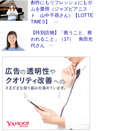
創作にもリフレッシュにもガ
Book Bang
ムを愛用（ジャズピアニス
「不意に涙が出そうに…」高嶋政伸が明かし
ト 山中千尋さん）【LOTTE
た“13歳の娘を暴行する役”への葛藤 インティマ
TIMES】
PR
シーコーディネーターに支えられたNHK『大奥』
の裏側
Book Bang
【特別読物】「救うこと、救
われること」（17） 角田光
代さん
PR