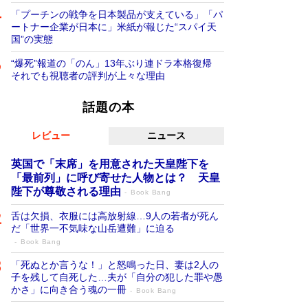
「プーチンの戦争を日本製品が支えている」「パ
ートナー企業が日本に」米紙が報じた“スパイ天
国”の実態
“爆死”報道の「のん」13年ぶり連ドラ本格復帰
それでも視聴者の評判が上々な理由
話題の本
レビュー
ニュース
英国で「末席」を用意された天皇陛下を
「最前列」に呼び寄せた人物とは？ 天皇
陛下が尊敬される理由
Book Bang
舌は欠損、衣服には高放射線…9人の若者が死ん
だ「世界一不気味な山岳遭難」に迫る
Book Bang
「死ぬとか言うな！」と怒鳴った日、妻は2人の
子を残して自死した…夫が「自分の犯した罪や愚
かさ」に向き合う魂の一冊
Book Bang