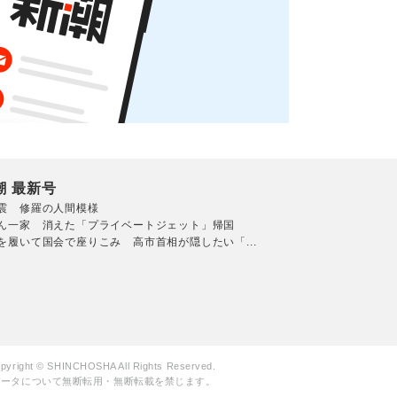
潮 最新号
震 修羅の人間模様
ん一家 消えた「プライベートジェット」帰国
を履いて国会で座りこみ 高市首相が隠したい「...
pyright © SHINCHOSHA All Rights Reserved.
データについて無断転用・無断転載を禁じます。