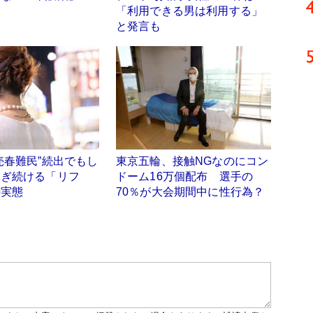
「利用できる男は利用する」
と発言も
売春難民”続出でもし
東京五輪、接触NGなのにコン
稼ぎ続ける「リフ
ドーム16万個配布 選手の
の実態
70％が大会期間中に性行為？