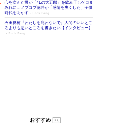
心を病んだ母が「4Lの大五郎」を飲み干しゲロま
みれに…ノブコブ徳井が「感情を失くした」子供
時代を明かす
Book Bang
石田夏穂『わたしを庇わないで』人間のいいとこ
ろよりも悪いところを書きたい【インタビュー】
Book Bang
「叱って伸びるやつは、褒めたらもっと伸
びる」俳優・高嶋政伸が家族に教わっ
た“人を育てるコツ”…芸への考え方を明か
す
Book Bang
「『火垂るの墓』は、大嘘である」原作者が抱き
続けた“自責の念”とは…「自己憐憫は描きたくな
い」監督が徹底的にこだわったこと（後編） #
戦争の記憶
Book Bang
美輪明宏 晩年の回答を集めた『ほほえんで生き
るための人生相談』がランクイン［エンターテイ
メントベストセラー］
Book Bang
「宇宙兄弟」最終46巻がベストセラー1位 宇宙
おすすめ
開発への関心を押し上げた18年の物語に幕 特装
版には「宇宙で描かれたマンガ」も収録