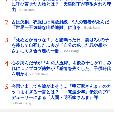
に呼び寄せた人物とは？ 天皇陛下が尊敬される理
由
Book Bang
舌は欠損、衣服には高放射線…9人の若者が死んだ
「世界一不気味な山岳遭難」に迫る
Book Bang
「死ぬとか言うな！」と怒鳴った日、妻は2人の子
を残して自死した…夫が「自分の犯した罪や愚か
さ」に向き合う魂の一冊
Book Bang
心を病んだ母が「4Lの大五郎」を飲み干しゲロまみ
れに…ノブコブ徳井が「感情を失くした」子供時代
を明かす
Book Bang
今思い出しても涙が出そう…「明石家さんま」のカ
ッコよすぎる一言とは？ 「電波少年」伝説のプロ
デューサーによる『人間・明石家さんま』評
Book Bang