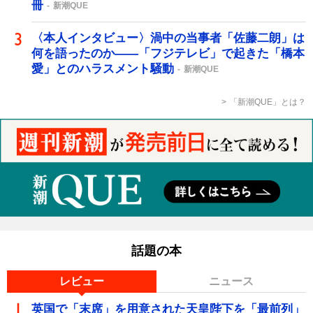
冊
新潮QUE
〈本人インタビュー〉渦中の当事者「佐藤二朗」は
何を語ったのか――「フジテレビ」で起きた「橋本
愛」とのハラスメント騒動
新潮QUE
「新潮QUE」とは？
話題の本
レビュー
ニュース
英国で「末席」を用意された天皇陛下を「最前列」