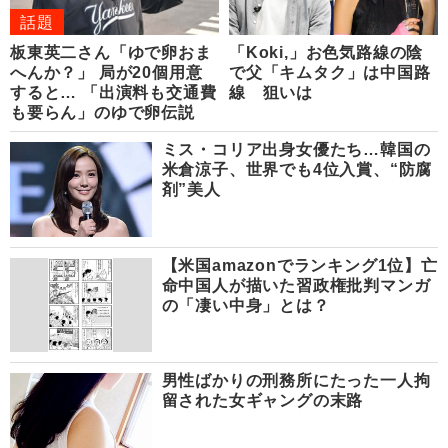
話題
板東英二さん「ゆで卵おま
「Koki,」お色気路線の陰
へんか？」 局が20個用意
で父「キムタク」は中国路
すると… 「出演料も交通費
線 狙いは
も要らん」のゆで卵伝説
ミス・コリア出身女優たち…韓国の
米倉涼子、世界でも4位入賞、“防腐
剤”美人
【米国amazonでランキング1位】亡
命中国人が描いた習政権批判マンガ
の「凄い中身」とは？
男性ばかりの刑務所にたった一人拘
留された女ギャングの末路