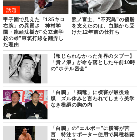
話題
甲子園で見えた「135キロ
照ノ富士、“不死鳥”の優勝
右腕」の異質さ 神村学
を支えたのは、白鵬から受
園・龍頭汰樹が“公立進学
けた12年前の仕打ち
校の雄”東筑打線を翻弄し
た理由
【報じられなかった角界のタブー】
「貴ノ浪」が命を落とした午前10時
の“ホテル密会”
「白鵬」「鶴竜」に横審が最後通
牒 ズル休みと言われてしまう美学
なき横綱の胸の内
「白鵬」の“エルボー”に横審が苦
言 特注サポーター使用で異種格闘