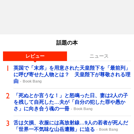
話題の本
レビュー
ニュース
英国で「末席」を用意された天皇陛下を「最前列」
に呼び寄せた人物とは？ 天皇陛下が尊敬される理
由
Book Bang
「死ぬとか言うな！」と怒鳴った日、妻は2人の子
を残して自死した…夫が「自分の犯した罪や愚か
さ」に向き合う魂の一冊
Book Bang
舌は欠損、衣服には高放射線…9人の若者が死んだ
「世界一不気味な山岳遭難」に迫る
Book Bang