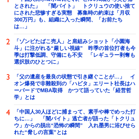
とされた」 「闇バイト」 トクリュウの使い捨て
にされた悲惨すぎる実態 募集時の約束は「月収
300万円」も、組織に入った瞬間、「お前たち
は…」
「ゾンビたばこ売人」と肩組みショット「小園海
斗」に注がれる“厳しい視線” 昨季の首位打者も今
季は打撃低調、守備にも不安 「レギュラー剥奪も
選択肢のひとつに」
「父の遺産を最良の状態で引き継ぐことが…」 イ
オン爆発で非難殺到の「ハビタ」エリート社長はハ
ーバードでMBA取得 かつて語っていた「経営哲
学」とは
「中国人30人ほどに捕まって、素手や棒でめった打
ちに…」 「闇バイト」逃亡者が語った「トクリュ
ウ」からの脱出“恐怖の瞬間” 入れ墨男に浴びせら
れた“脅しの言葉”とは