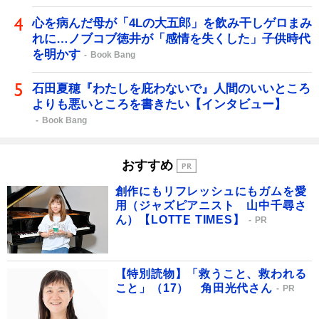
心を病んだ母が「4Lの大五郎」を飲み干しゲロまみ
れに…ノブコブ徳井が「感情を失くした」子供時代
を明かす
Book Bang
石田夏穂『わたしを庇わないで』人間のいいところ
よりも悪いところを書きたい【インタビュー】
Book Bang
おすすめ
創作にもリフレッシュにもガムを愛
用（ジャズピアニスト 山中千尋さ
ん）【LOTTE TIMES】
PR
【特別読物】「救うこと、救われる
こと」（17） 角田光代さん
PR