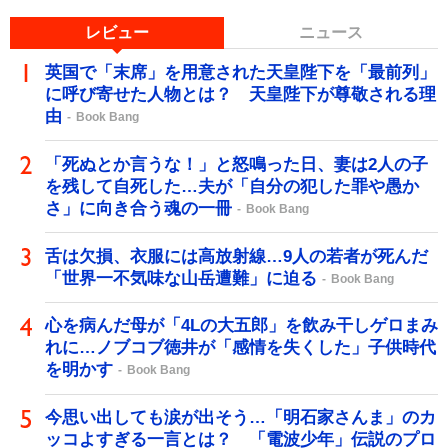
レビュー
ニュース
英国で「末席」を用意された天皇陛下を「最前列」
に呼び寄せた人物とは？ 天皇陛下が尊敬される理
由
Book Bang
「死ぬとか言うな！」と怒鳴った日、妻は2人の子
を残して自死した…夫が「自分の犯した罪や愚か
さ」に向き合う魂の一冊
Book Bang
舌は欠損、衣服には高放射線…9人の若者が死んだ
「世界一不気味な山岳遭難」に迫る
Book Bang
心を病んだ母が「4Lの大五郎」を飲み干しゲロまみ
れに…ノブコブ徳井が「感情を失くした」子供時代
を明かす
Book Bang
今思い出しても涙が出そう…「明石家さんま」のカ
ッコよすぎる一言とは？ 「電波少年」伝説のプロ