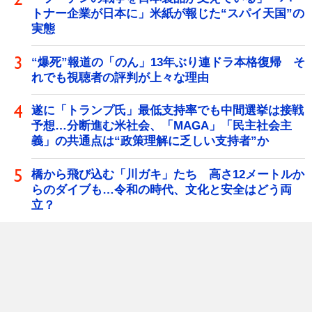
トナー企業が日本に」米紙が報じた“スパイ天国”の
実態
“爆死”報道の「のん」13年ぶり連ドラ本格復帰 そ
れでも視聴者の評判が上々な理由
遂に「トランプ氏」最低支持率でも中間選挙は接戦
予想…分断進む米社会、「MAGA」「民主社会主
義」の共通点は“政策理解に乏しい支持者”か
橋から飛び込む「川ガキ」たち 高さ12メートルか
らのダイブも…令和の時代、文化と安全はどう両
立？