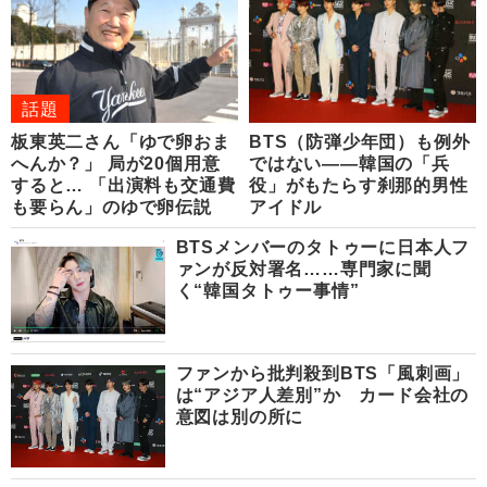
話題
板東英二さん「ゆで卵おま
BTS（防弾少年団）も例外
へんか？」 局が20個用意
ではない――韓国の「兵
すると… 「出演料も交通費
役」がもたらす刹那的男性
も要らん」のゆで卵伝説
アイドル
BTSメンバーのタトゥーに日本人フ
ァンが反対署名……専門家に聞
く“韓国タトゥー事情”
ファンから批判殺到BTS「風刺画」
は“アジア人差別”か カード会社の
意図は別の所に