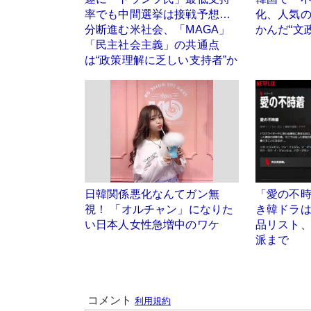
率でも中間選挙は接戦予想…
化、人気
分断進む米社会、「MAGA」
かんだ“文
「民主社会主義」の共通点
は“政策理解に乏しい支持者”か
日韓関係悪化なんてガン無
「愛の不
視！ 「オルチャン」になりた
き韓ドラ
い日本人女性急増中のワケ
品リスト
派まで