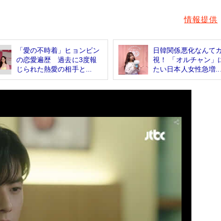
情報提供
「愛の不時着」ヒョンビン
日韓関係悪化なんて
の恋愛遍歴 過去に3度報
視！ 「オルチャン」
じられた熱愛の相手と...
たい日本人女性急増..