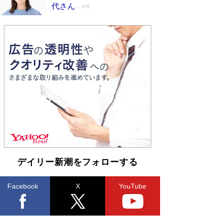
皇陛下はお元気でおられるか」がサウジ国王の第
代さん
PR
一声になる理由
Book Bang
デイリー新潮をフォローする
Facebook
X
YouTube