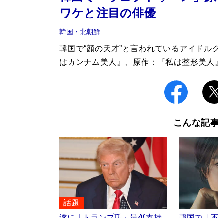
ワケと注目の俳優
韓国・北朝鮮
韓国で“顔の天才”と言われているアイドルグ
はカンナム美人』、原作：『私は整形美人
こんな記
話題
遂に「トランプ氏」最低支持
韓国で「