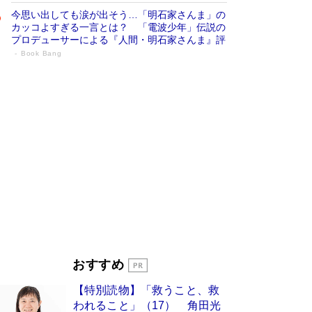
今思い出しても涙が出そう…「明石家さんま」の
カッコよすぎる一言とは？ 「電波少年」伝説の
プロデューサーによる『人間・明石家さんま』評
Book Bang
「宇宙兄弟」最終46巻がベストセラー1
位 宇宙開発への関心を押し上げた18年の
物語に幕 特装版には「宇宙で描かれたマ
ンガ」も収録
Book Bang
美輪明宏 晩年の回答を集めた『ほほえんで生き
るための人生相談』がランクイン［エンターテイ
メントベストセラー］
Book Bang
「『火垂るの墓』は、大嘘である」原作者が抱き
続けた“自責の念”とは…「自己憐憫は描きたくな
い」監督が徹底的にこだわったこと（後編） #
戦争の記憶
Book Bang
入社10年目にして最下位の営業がトップに大逆
おすすめ
転 上司の“意外な一言”から生まれた「雑談のテ
クニック」とは
Book Bang
【特別読物】「救うこと、救
皇室はなぜ世界から尊敬されているのか？ 「天
われること」（17） 角田光