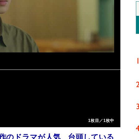
1枚目／1枚中
作のドラマが人気 台頭している