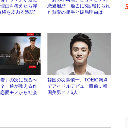
の理由を考えたら浮
恋愛遍歴 過去に3度報じられ
政権を皮肉る造語”
た熱愛の相手と破局理由は
時着」の次に観るべ
韓国の羽鳥慎一、TOEIC満点
は？ 通が教える作
でアイドルデビュー目前…韓
、恋愛モノから社会
国美男アナ6人