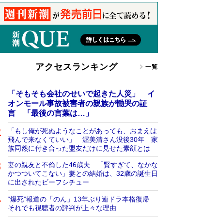
アクセスランキング
一覧
「そもそも会社のせいで起きた人災」 イ
オンモール事故被害者の親族が慟哭の証
言 「最後の言葉は…」
「もし俺が死ぬようなことがあっても、おまえは
飛んで来なくていい」 渥美清さん没後30年 家
族同然に付き合った盟友だけに見せた素顔とは
妻の親友と不倫した46歳夫 「賢すぎて、なかな
かつついてこない」妻との結婚は、32歳の誕生日
に出されたビーフシチュー
“爆死”報道の「のん」13年ぶり連ドラ本格復帰
それでも視聴者の評判が上々な理由