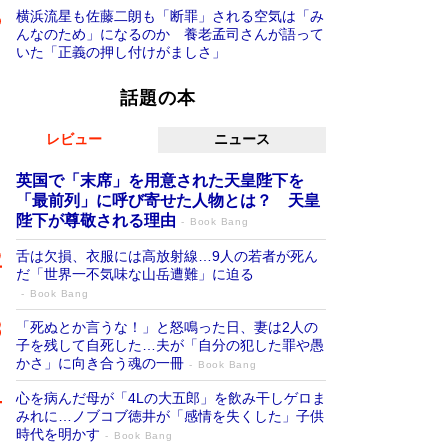
横浜流星も佐藤二朗も「断罪」される空気は「み
んなのため」になるのか 養老孟司さんが語って
いた「正義の押し付けがましさ」
話題の本
レビュー
ニュース
英国で「末席」を用意された天皇陛下を
「最前列」に呼び寄せた人物とは？ 天皇
陛下が尊敬される理由
Book Bang
舌は欠損、衣服には高放射線…9人の若者が死ん
だ「世界一不気味な山岳遭難」に迫る
Book Bang
「死ぬとか言うな！」と怒鳴った日、妻は2人の
子を残して自死した…夫が「自分の犯した罪や愚
かさ」に向き合う魂の一冊
Book Bang
心を病んだ母が「4Lの大五郎」を飲み干しゲロま
みれに…ノブコブ徳井が「感情を失くした」子供
時代を明かす
Book Bang