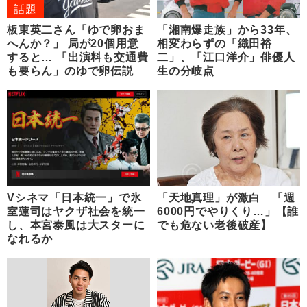
話題
板東英二さん「ゆで卵おま
「湘南爆走族」から33年、
へんか？」 局が20個用意
相変わらずの「織田裕
すると… 「出演料も交通費
二」、「江口洋介」俳優人
も要らん」のゆで卵伝説
生の分岐点
Vシネマ「日本統一」で氷
「天地真理」が激白 「週
室蓮司はヤクザ社会を統一
6000円でやりくり…」【誰
し、本宮泰風は大スターに
でも危ない老後破産】
なれるか