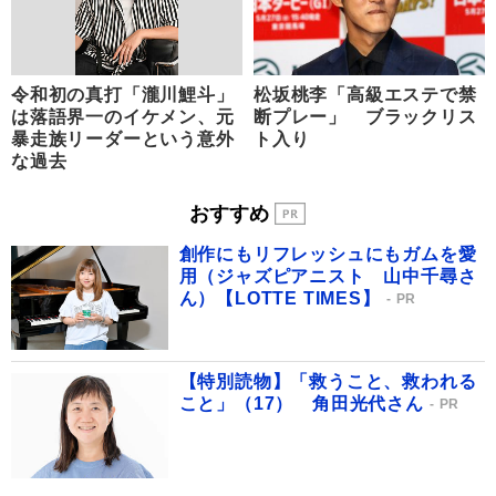
令和初の真打「瀧川鯉斗」
松坂桃李「高級エステで禁
は落語界一のイケメン、元
断プレー」 ブラックリス
暴走族リーダーという意外
ト入り
な過去
おすすめ
創作にもリフレッシュにもガムを愛
用（ジャズピアニスト 山中千尋さ
ん）【LOTTE TIMES】
PR
【特別読物】「救うこと、救われる
こと」（17） 角田光代さん
PR