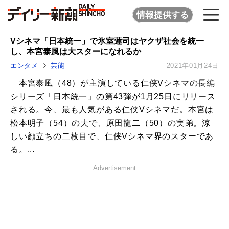
情報提供する
Vシネマ「日本統一」で氷室蓮司はヤクザ社会を統一
し、本宮泰風は大スターになれるか
エンタメ
芸能
2021年01月24日
本宮泰風（48）が主演している仁侠Vシネマの長編
シリーズ「日本統一」の第43弾が1月25日にリリース
される。今、最も人気がある仁侠Vシネマだ。本宮は
松本明子（54）の夫で、原田龍二（50）の実弟。涼
しい顔立ちの二枚目で、仁侠Vシネマ界のスターであ
る。...
Advertisement