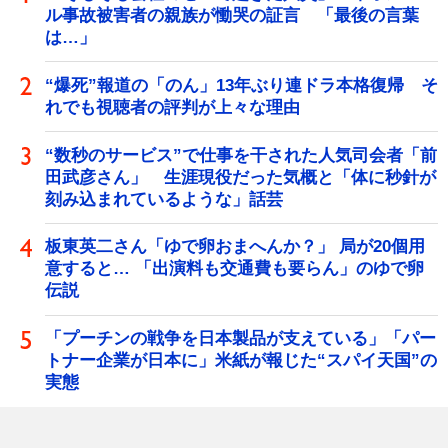
ル事故被害者の親族が慟哭の証言 「最後の言葉
は…」
“爆死”報道の「のん」13年ぶり連ドラ本格復帰 そ
れでも視聴者の評判が上々な理由
“数秒のサービス”で仕事を干された人気司会者「前
田武彦さん」 生涯現役だった気概と「体に秒針が
刻み込まれているような」話芸
板東英二さん「ゆで卵おまへんか？」 局が20個用
意すると… 「出演料も交通費も要らん」のゆで卵
伝説
「プーチンの戦争を日本製品が支えている」「パー
トナー企業が日本に」米紙が報じた“スパイ天国”の
実態