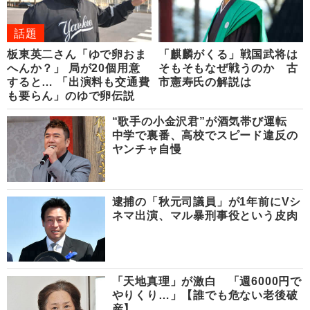
話題
板東英二さん「ゆで卵おま
「麒麟がくる」戦国武将は
へんか？」 局が20個用意
そもそもなぜ戦うのか 古
すると… 「出演料も交通費
市憲寿氏の解説は
も要らん」のゆで卵伝説
“歌手の小金沢君”が酒気帯び運転
中学で裏番、高校でスピード違反の
ヤンチャ自慢
逮捕の「秋元司議員」が1年前にVシ
ネマ出演、マル暴刑事役という皮肉
「天地真理」が激白 「週6000円で
やりくり…」【誰でも危ない老後破
産】