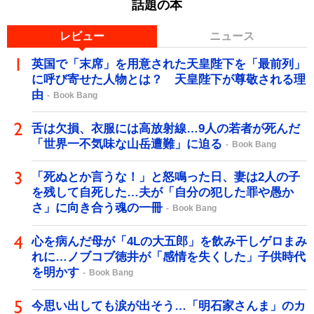
話題の本
レビュー
ニュース
英国で「末席」を用意された天皇陛下を「最前列」
に呼び寄せた人物とは？ 天皇陛下が尊敬される理
由
Book Bang
舌は欠損、衣服には高放射線…9人の若者が死んだ
「世界一不気味な山岳遭難」に迫る
Book Bang
「死ぬとか言うな！」と怒鳴った日、妻は2人の子
を残して自死した…夫が「自分の犯した罪や愚か
さ」に向き合う魂の一冊
Book Bang
心を病んだ母が「4Lの大五郎」を飲み干しゲロまみ
れに…ノブコブ徳井が「感情を失くした」子供時代
を明かす
Book Bang
今思い出しても涙が出そう…「明石家さんま」のカ