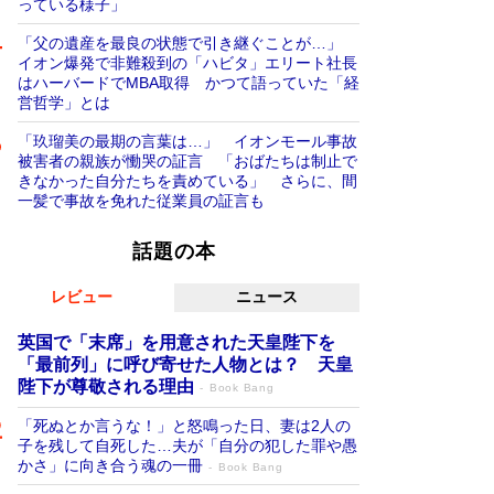
っている様子」
「父の遺産を最良の状態で引き継ぐことが…」
イオン爆発で非難殺到の「ハビタ」エリート社長
はハーバードでMBA取得 かつて語っていた「経
営哲学」とは
「玖瑠美の最期の言葉は…」 イオンモール事故
被害者の親族が慟哭の証言 「おばたちは制止で
きなかった自分たちを責めている」 さらに、間
一髪で事故を免れた従業員の証言も
話題の本
レビュー
ニュース
英国で「末席」を用意された天皇陛下を
「最前列」に呼び寄せた人物とは？ 天皇
陛下が尊敬される理由
Book Bang
「死ぬとか言うな！」と怒鳴った日、妻は2人の
子を残して自死した…夫が「自分の犯した罪や愚
かさ」に向き合う魂の一冊
Book Bang