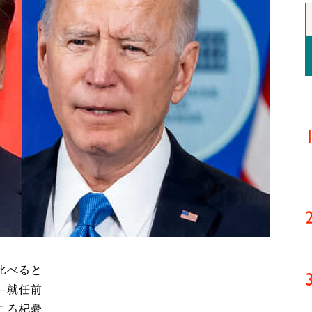
比べると
―就任前
ころ杞憂