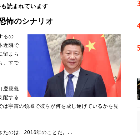
事も読まれています
恐怖のシナリオ
するの
本近隣で
に留まら
も、すで
（慶應義
支配する
では宇宙の領域で彼らが何を成し遂げているかを見
は、2016年のことだ。...