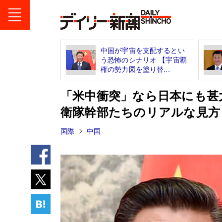
中国が宇宙を支配するとい
う恐怖のシナリオ 【宇宙覇
権の勢力図を塗り替...
「米中衝突」なら日本にも甚
衛隊幹部たちのリアルな見方
国際
中国