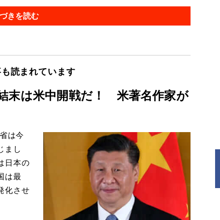
づきを読む
事も読まれています
結末は米中開戦だ！ 米著名作家が
防省は今
じまし
は日本の
国は最
発化させ