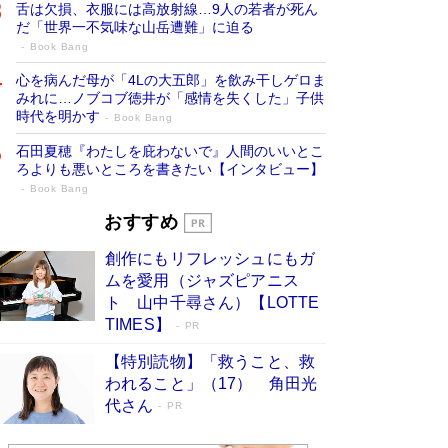
舌は欠損、衣服には高放射線…9人の若者が死ん
だ「世界一不気味な山岳遭難」に迫る
Book Bang
心を病んだ母が「4Lの大五郎」を飲み干しゲロま
みれに…ノブコブ徳井が「感情を失くした」子供
時代を明かす
Book Bang
石田夏穂『わたしを庇わないで』人間のいいとこ
ろよりも悪いところを書きたい【インタビュー】
Book Bang
73歳でも働くしかない 「老後レス時代」
おすすめ
に交通誘導員の独白が話題
Book Bang
創作にもリフレッシュにもガ
「なんで？ そんな馬鹿な……」90歳になった作
ムを愛用（ジャズピアニス
家・阿刀田高さんが、ひとり暮らしの生活を明か
ト 山中千尋さん）【LOTTE
す
Book Bang
TIMES】
PR
追悼・東野圭吾さん 週間ベストセラーランキン
【特別読物】「救うこと、救
グに『容疑者Xの献身』『白夜行』など代表作が
われること」（17） 角田光
並ぶ［文庫ベストセラー］
Book Bang
代さん
PR
和田秀樹の70代、80代向け新書がベスト3を独
占 上半期1位にも選出［新書ベストセラー］