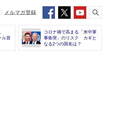
メルマガ登録
人
コロナ禍で高まる「米中軍
ール首
事衝突」のリスク カギと
なる2つの国名は？