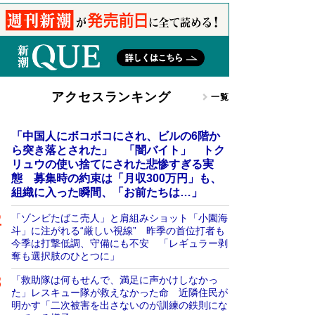
アクセスランキング
一覧
「中国人にボコボコにされ、ビルの6階か
ら突き落とされた」 「闇バイト」 トク
リュウの使い捨てにされた悲惨すぎる実
態 募集時の約束は「月収300万円」も、
組織に入った瞬間、「お前たちは…」
「ゾンビたばこ売人」と肩組みショット「小園海
斗」に注がれる“厳しい視線” 昨季の首位打者も
今季は打撃低調、守備にも不安 「レギュラー剥
奪も選択肢のひとつに」
「救助隊は何もせんで、満足に声かけしなかっ
た」レスキュー隊が救えなかった命 近隣住民が
明かす「二次被害を出さないのが訓練の鉄則にな