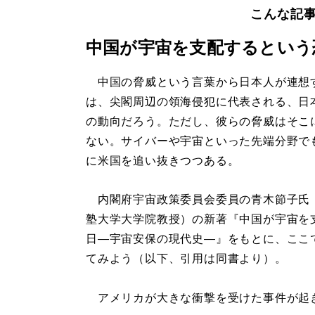
こんな記
中国が宇宙を支配するという
中国の脅威という言葉から日本人が連想
は、尖閣周辺の領海侵犯に代表される、日
の動向だろう。ただし、彼らの脅威はそこ
ない。サイバーや宇宙といった先端分野で
に米国を追い抜きつつある。
内閣府宇宙政策委員会委員の青木節子氏
塾大学大学院教授）の新著『中国が宇宙を
日―宇宙安保の現代史―』をもとに、ここ
てみよう（以下、引用は同書より）。
アメリカが大きな衝撃を受けた事件が起きたの