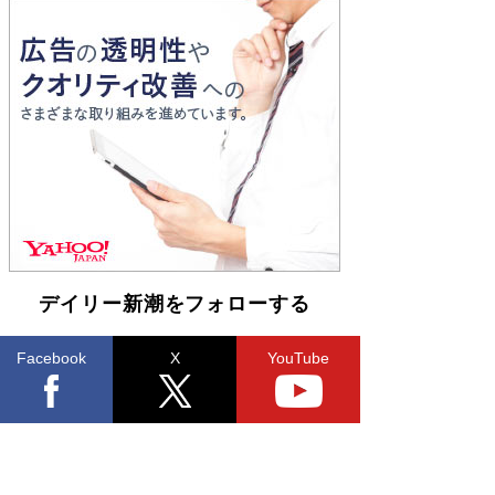
Book Bang
「『火垂るの墓』は、大嘘である」原作者が抱き
続けた“自責の念”とは…「自己憐憫は描きたくな
い」監督が徹底的にこだわったこと（後編） #
戦争の記憶
Book Bang
デイリー新潮をフォローする
Facebook
X
YouTube