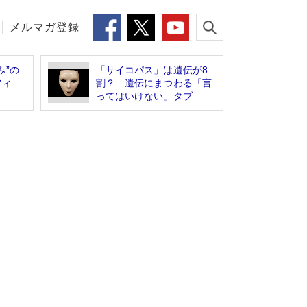
メルマガ登録
み”の
「サイコパス」は遺伝が8
フィ
割？ 遺伝にまつわる「言
ってはいけない」タブ...