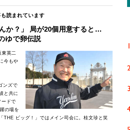
事も読まれています
んか？」 局が20個用意すると…
のゆで卵伝説
板東英二
に今もや
ゴンズで
績と共に
ソードで
活躍の場を
「THE ビッグ！」ではメイン司会に。桂文珍と笑