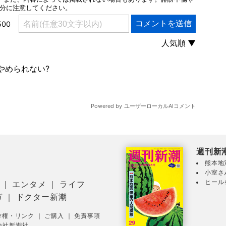
週刊新
熊本地
小室さ
ヒール
｜
エンタメ
｜
ライフ
ガ
｜
ドクター新潮
作権・リンク
｜
ご購入
｜
免責事項
会社新潮社