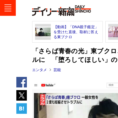
【動画】「DNA親子鑑定」
を受けた直後、取材に答え
る東ブクロ
「さらば青春の光」東ブクロ
ルに 「堕ろしてほしい」の
エンタメ
芸能