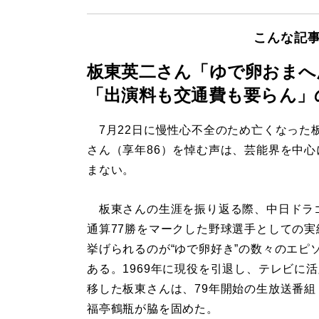
こんな記
板東英二さん「ゆで卵おまへ
「出演料も交通費も要らん」
7月22日に慢性心不全のため亡くなった
さん（享年86）を悼む声は、芸能界を中心
まない。
板東さんの生涯を振り返る際、中日ドラ
通算77勝をマークした野球選手としての実
挙げられるのが“ゆで卵好き”の数々のエピ
ある。1969年に現役を引退し、テレビに
移した板東さんは、79年開始の生放送番組
福亭鶴瓶が脇を固めた。