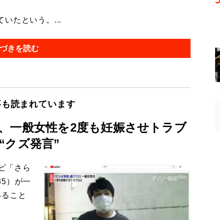
たという。...
づきを読む
事も読まれています
、一般女性を2度も妊娠させトラブ
“クズ発言”
ンビ「さら
5）が一
いること