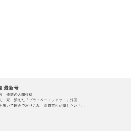
潮 最新号
震 修羅の人間模様
ん一家 消えた「プライベートジェット」帰国
を履いて国会で座りこみ 高市首相が隠したい「...