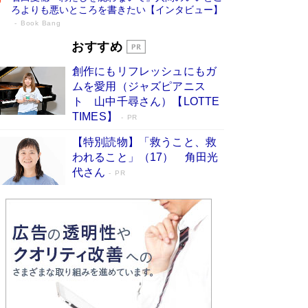
ろよりも悪いところを書きたい【インタビュー】
Book Bang
73歳でも働くしかない 「老後レス時代」
おすすめ
に交通誘導員の独白が話題
Book Bang
創作にもリフレッシュにもガ
「なんで？ そんな馬鹿な……」90歳になった作
ムを愛用（ジャズピアニス
家・阿刀田高さんが、ひとり暮らしの生活を明か
ト 山中千尋さん）【LOTTE
す
Book Bang
TIMES】
PR
追悼・東野圭吾さん 週間ベストセラーランキン
【特別読物】「救うこと、救
グに『容疑者Xの献身』『白夜行』など代表作が
われること」（17） 角田光
並ぶ［文庫ベストセラー］
Book Bang
代さん
PR
和田秀樹の70代、80代向け新書がベスト3を独
占 上半期1位にも選出［新書ベストセラー］
Book Bang
「『火垂るの墓』は、大嘘である」原作者が抱き
続けた“自責の念”とは…「自己憐憫は描きたくな
い」監督が徹底的にこだわったこと（後編） #
戦争の記憶
Book Bang