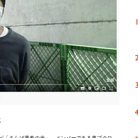
に
ンビ「さらば青春の光」。メンバーである東ブクロ