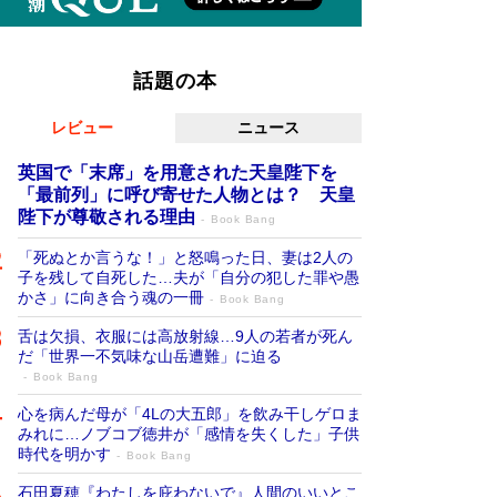
話題の本
レビュー
ニュース
英国で「末席」を用意された天皇陛下を
「最前列」に呼び寄せた人物とは？ 天皇
陛下が尊敬される理由
Book Bang
「死ぬとか言うな！」と怒鳴った日、妻は2人の
子を残して自死した…夫が「自分の犯した罪や愚
かさ」に向き合う魂の一冊
Book Bang
舌は欠損、衣服には高放射線…9人の若者が死ん
だ「世界一不気味な山岳遭難」に迫る
Book Bang
心を病んだ母が「4Lの大五郎」を飲み干しゲロま
みれに…ノブコブ徳井が「感情を失くした」子供
時代を明かす
Book Bang
石田夏穂『わたしを庇わないで』人間のいいとこ