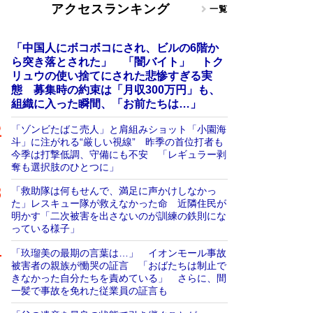
アクセスランキング
一覧
「中国人にボコボコにされ、ビルの6階か
ら突き落とされた」 「闇バイト」 トク
リュウの使い捨てにされた悲惨すぎる実
態 募集時の約束は「月収300万円」も、
組織に入った瞬間、「お前たちは…」
「ゾンビたばこ売人」と肩組みショット「小園海
斗」に注がれる“厳しい視線” 昨季の首位打者も
今季は打撃低調、守備にも不安 「レギュラー剥
奪も選択肢のひとつに」
「救助隊は何もせんで、満足に声かけしなかっ
た」レスキュー隊が救えなかった命 近隣住民が
明かす「二次被害を出さないのが訓練の鉄則にな
っている様子」
「玖瑠美の最期の言葉は…」 イオンモール事故
被害者の親族が慟哭の証言 「おばたちは制止で
きなかった自分たちを責めている」 さらに、間
一髪で事故を免れた従業員の証言も