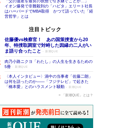
「父の遺産を最良の状態で引き継ぐことが…」
イオン爆発で非難殺到の「ハビタ」エリート社長
はハーバードでMBA取得 かつて語っていた「経
営哲学」とは
注目トピック
佐藤優vs検察官！ あの国策捜査から20
年、特捜取調室で対峙した因縁の二人がい
ま語り合ったこと
新潮QUE
肉乃小路ニクヨ「わたし」の人生を生きるための
5冊
新潮QUE
〈本人インタビュー〉渦中の当事者「佐藤二朗」
は何を語ったのか――「フジテレビ」で起きた
「橋本愛」とのハラスメント騒動
新潮QUE
「新潮QUE」とは？