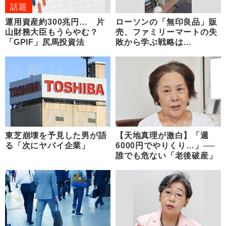
話題
運用資産約300兆円… 片
ローソンの「無印良品」販
山財務大臣もうらやむ？
売、ファミリーマートの失
「GPIF」尻馬投資法
敗から学ぶ戦略は…
東芝崩壊を予見した男が語
【天地真理が激白】「週
る「次にヤバイ企業」
6000円でやりくり…」──
誰でも危ない「老後破産」