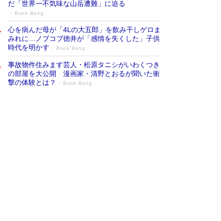
だ「世界一不気味な山岳遭難」に迫る
Book Bang
心を病んだ母が「4Lの大五郎」を飲み干しゲロま
みれに…ノブコブ徳井が「感情を失くした」子供
時代を明かす
Book Bang
事故物件住みます芸人・松原タニシがいわくつき
の部屋を大公開 漫画家・清野とおるが聞いた衝
撃の体験とは？
Book Bang
追悼・東野圭吾さん 週間ベストセラーラ
ンキングに『容疑者Xの献身』『白夜行』
など代表作が並ぶ［文庫ベストセラー］
Book Bang
73歳でも働くしかない 「老後レス時代」に交通
誘導員の独白が話題
Book Bang
「なんで？ そんな馬鹿な……」90歳になった作
家・阿刀田高さんが、ひとり暮らしの生活を明か
す
Book Bang
竹内由恵の前に現れた「テレビ観ないんだよね
ぇ」という男性…夫を選んでテレ朝退社したワケ