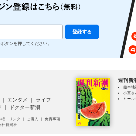
録ボタンを押してください。
週刊新
熊本地
小室さ
ヒール
｜
エンタメ
｜
ライフ
ガ
｜
ドクター新潮
作権・リンク
｜
ご購入
｜
免責事項
会社新潮社