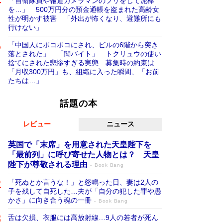
「自衛隊員や報道カメラマンのフリをして泥棒
を…」 500万円分の預金通帳を盗まれた高齢女
性が明かす被害 「外出が怖くなり、避難所にも
行けない」
「中国人にボコボコにされ、ビルの6階から突き
落とされた」 「闇バイト」 トクリュウの使い
捨てにされた悲惨すぎる実態 募集時の約束は
「月収300万円」も、組織に入った瞬間、「お前
たちは…」
話題の本
レビュー
ニュース
英国で「末席」を用意された天皇陛下を
「最前列」に呼び寄せた人物とは？ 天皇
陛下が尊敬される理由
Book Bang
「死ぬとか言うな！」と怒鳴った日、妻は2人の
子を残して自死した…夫が「自分の犯した罪や愚
かさ」に向き合う魂の一冊
Book Bang
舌は欠損、衣服には高放射線…9人の若者が死ん