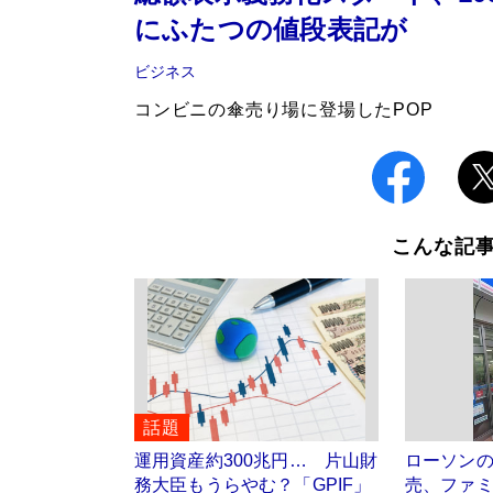
にふたつの値段表記が
ビジネス
コンビニの傘売り場に登場したPOP
こんな記
話題
運用資産約300兆円… 片山財
ローソン
務大臣もうらやむ？「GPIF」
売、ファ