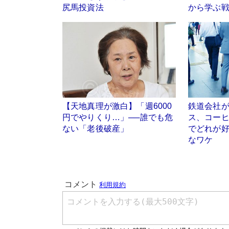
尻馬投資法
から学ぶ
【天地真理が激白】「週6000
鉄道会社
円でやりくり…」──誰でも危
ス、コー
ない「老後破産」
でどれが
なワケ