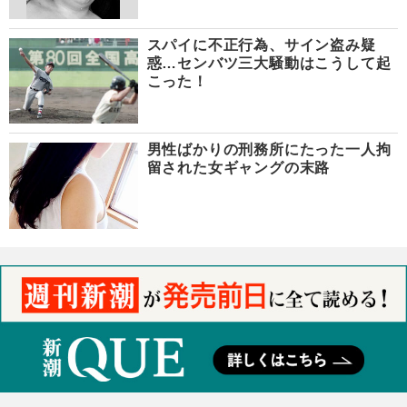
スパイに不正行為、サイン盗み疑
惑…センバツ三大騒動はこうして起
こった！
男性ばかりの刑務所にたった一人拘
留された女ギャングの末路