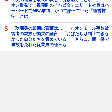
オン爆発で非難殺到の「ハビタ」エリート社長はハ
ーバードでMBA取得 かつて語っていた「経営哲
学」とは
「玖瑠美の最期の言葉は…」 イオンモール事故被
害者の親族が慟哭の証言 「おばたちは制止できな
かった自分たちを責めている」 さらに、間一髪で
事故を免れた従業員の証言も