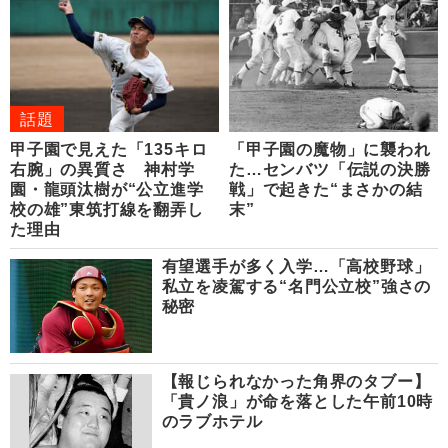
話題
甲子園で見えた「135キロ
「甲子園の魔物」に襲われ
右腕」の異質さ 神村学
た…センバツ「伝説の決勝
園・龍頭汰樹が“公立進学
戦」で起きた“まさかの結
校の雄”東筑打線を翻弄し
末”
た理由
有望選手が多く入学…「高校野球」
私立を凌駕する“名門公立校”強さの
秘密
【報じられなかった角界のタブー】
「貴ノ浪」が命を落とした午前10時
のラブホテル