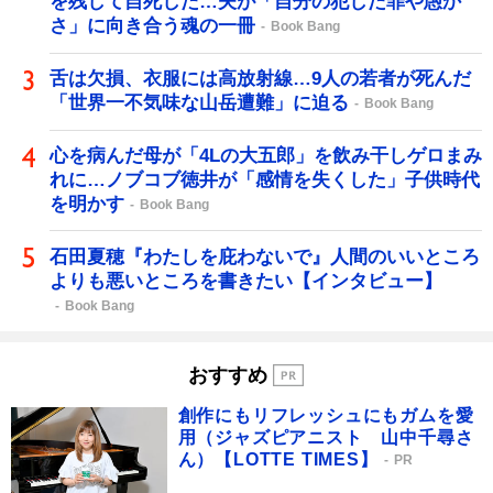
を残して自死した…夫が「自分の犯した罪や愚か
さ」に向き合う魂の一冊
Book Bang
舌は欠損、衣服には高放射線…9人の若者が死んだ
「世界一不気味な山岳遭難」に迫る
Book Bang
心を病んだ母が「4Lの大五郎」を飲み干しゲロまみ
れに…ノブコブ徳井が「感情を失くした」子供時代
を明かす
Book Bang
石田夏穂『わたしを庇わないで』人間のいいところ
よりも悪いところを書きたい【インタビュー】
Book Bang
おすすめ
創作にもリフレッシュにもガムを愛
用（ジャズピアニスト 山中千尋さ
ん）【LOTTE TIMES】
PR