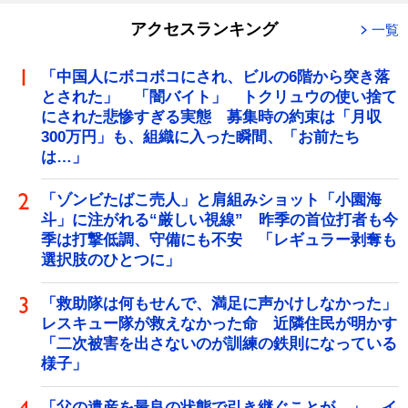
アクセスランキング
一覧
「中国人にボコボコにされ、ビルの6階から突き落
とされた」 「闇バイト」 トクリュウの使い捨て
にされた悲惨すぎる実態 募集時の約束は「月収
300万円」も、組織に入った瞬間、「お前たち
は…」
「ゾンビたばこ売人」と肩組みショット「小園海
斗」に注がれる“厳しい視線” 昨季の首位打者も今
季は打撃低調、守備にも不安 「レギュラー剥奪も
選択肢のひとつに」
「救助隊は何もせんで、満足に声かけしなかった」
レスキュー隊が救えなかった命 近隣住民が明かす
「二次被害を出さないのが訓練の鉄則になっている
様子」
「父の遺産を最良の状態で引き継ぐことが…」 イ