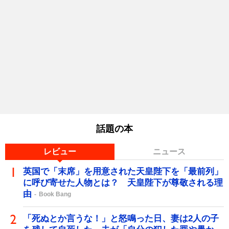
話題の本
レビュー
ニュース
英国で「末席」を用意された天皇陛下を「最前列」
に呼び寄せた人物とは？ 天皇陛下が尊敬される理
由
Book Bang
「死ぬとか言うな！」と怒鳴った日、妻は2人の子