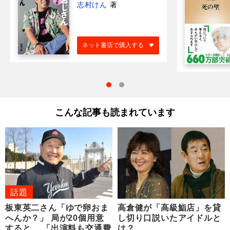
志村けん
著
ネット書店で購入する
こんな記事も読まれています
話題
板東英二さん「ゆで卵おま
高倉健が「高級鮨店」を貸
へんか？」 局が20個用意
し切り口説いたアイドルと
すると… 「出演料も交通費
は？