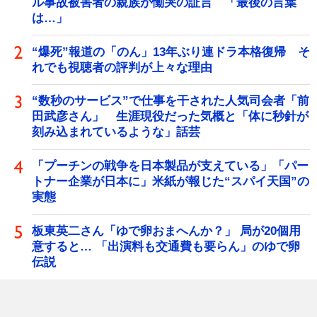
ル事故被害者の親族が慟哭の証言 「最後の言葉
は…」
“爆死”報道の「のん」13年ぶり連ドラ本格復帰 そ
れでも視聴者の評判が上々な理由
“数秒のサービス”で仕事を干された人気司会者「前
田武彦さん」 生涯現役だった気概と「体に秒針が
刻み込まれているような」話芸
「プーチンの戦争を日本製品が支えている」「パー
トナー企業が日本に」米紙が報じた“スパイ天国”の
実態
板東英二さん「ゆで卵おまへんか？」 局が20個用
意すると… 「出演料も交通費も要らん」のゆで卵
伝説