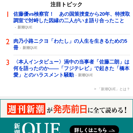
注目トピック
佐藤優vs検察官！ あの国策捜査から20年、特捜取
調室で対峙した因縁の二人がいま語り合ったこと
新潮QUE
肉乃小路ニクヨ「わたし」の人生を生きるための5
冊
新潮QUE
〈本人インタビュー〉渦中の当事者「佐藤二朗」は
何を語ったのか――「フジテレビ」で起きた「橋本
愛」とのハラスメント騒動
新潮QUE
「新潮QUE」とは？