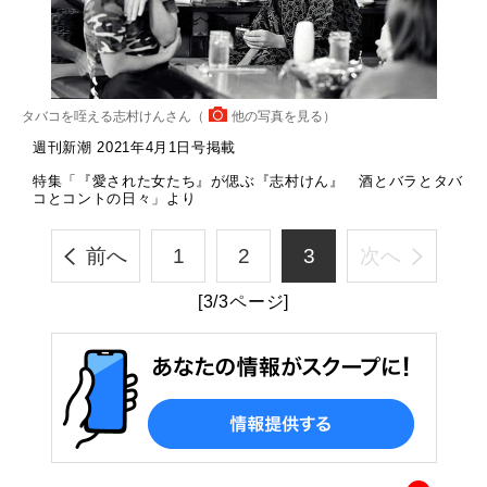
タバコを咥える志村けんさん（
他の写真を見る
）
週刊新潮 2021年4月1日号掲載
特集「『愛された女たち』が偲ぶ『志村けん』 酒とバラとタバ
コとコントの日々」より
前へ
1
2
3
次へ
[3/3ページ]