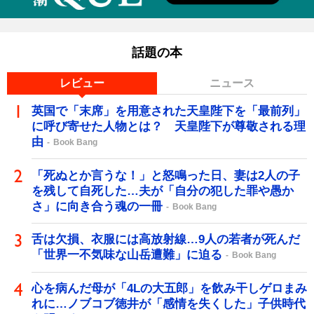
話題の本
レビュー
ニュース
英国で「末席」を用意された天皇陛下を「最前列」
に呼び寄せた人物とは？ 天皇陛下が尊敬される理
由
Book Bang
「死ぬとか言うな！」と怒鳴った日、妻は2人の子
を残して自死した…夫が「自分の犯した罪や愚か
さ」に向き合う魂の一冊
Book Bang
舌は欠損、衣服には高放射線…9人の若者が死んだ
「世界一不気味な山岳遭難」に迫る
Book Bang
心を病んだ母が「4Lの大五郎」を飲み干しゲロまみ
れに…ノブコブ徳井が「感情を失くした」子供時代