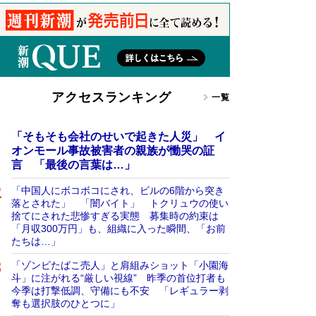
アクセスランキング
一覧
「そもそも会社のせいで起きた人災」 イ
オンモール事故被害者の親族が慟哭の証
言 「最後の言葉は…」
「中国人にボコボコにされ、ビルの6階から突き
落とされた」 「闇バイト」 トクリュウの使い
捨てにされた悲惨すぎる実態 募集時の約束は
「月収300万円」も、組織に入った瞬間、「お前
たちは…」
「ゾンビたばこ売人」と肩組みショット「小園海
斗」に注がれる“厳しい視線” 昨季の首位打者も
今季は打撃低調、守備にも不安 「レギュラー剥
奪も選択肢のひとつに」