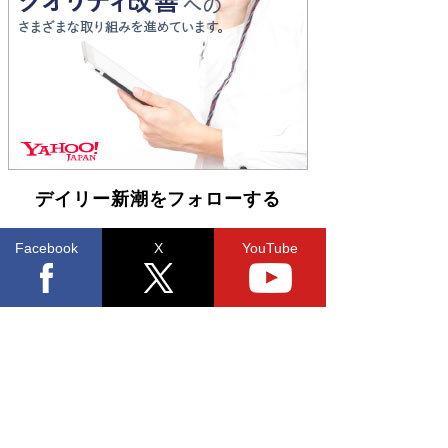
Book Bang
友近氏、絶賛！ 鎌倉を舞台に、孤独を抱えた
人々が新たな一歩を踏み出す連作短篇集『海のほ
とりのプラネット』試し読み
Book Bang
デイリー新潮をフォローする
Facebook
X
YouTube