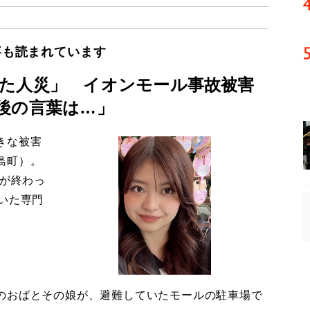
事も読まれています
た人災」 イオンモール事故被害
後の言葉は…」
きな被害
島町）。
導が終わっ
いた専門
のおばとその娘が、避難していたモールの駐車場で