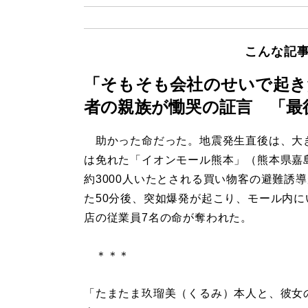
こんな記
「そもそも会社のせいで起き
者の親族が慟哭の証言 「最
助かった命だった。地震発生直後は、大
は免れた「イオンモール熊本」（熊本県嘉
約3000人いたとされる買い物客の避難誘
た50分後、突如爆発が起こり、モール内に
店の従業員7名の命が奪われた。
＊＊＊
「たまたま玖瑠美（くるみ）本人と、彼女