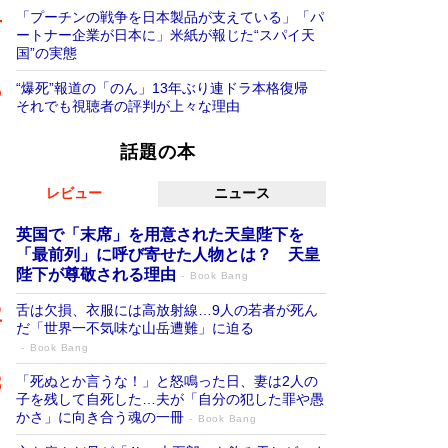
「プーチンの戦争を日本製品が支えている」「パ
ートナー企業が日本に」米紙が報じた“スパイ天
国”の実態
“爆死”報道の「のん」13年ぶり連ドラ本格復帰
それでも視聴者の評判が上々な理由
話題の本
レビュー
ニュース
英国で「末席」を用意された天皇陛下を
「最前列」に呼び寄せた人物とは？ 天皇
陛下が尊敬される理由
Book Bang
舌は欠損、衣服には高放射線…9人の若者が死ん
だ「世界一不気味な山岳遭難」に迫る
Book Bang
「死ぬとか言うな！」と怒鳴った日、妻は2人の
子を残して自死した…夫が「自分の犯した罪や愚
かさ」に向き合う魂の一冊
Book Bang