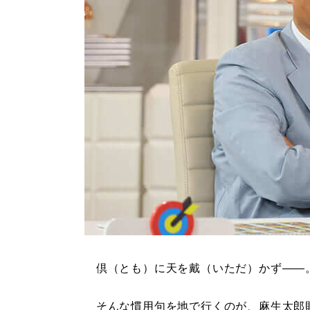
倶（とも）に天を戴（いただ）かず――
そんな慣用句を地で行くのが、麻生太郎財