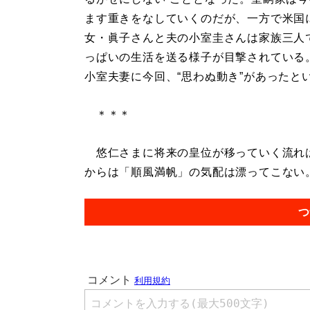
ます重きをなしていくのだが、一方で米国
女・眞子さんと夫の小室圭さんは家族三人
っぱいの生活を送る様子が目撃されている
小室夫妻に今回、“思わぬ動き”があったと
＊＊＊
悠仁さまに将来の皇位が移っていく流れは
からは「順風満帆」の気配は漂ってこない。.
つ