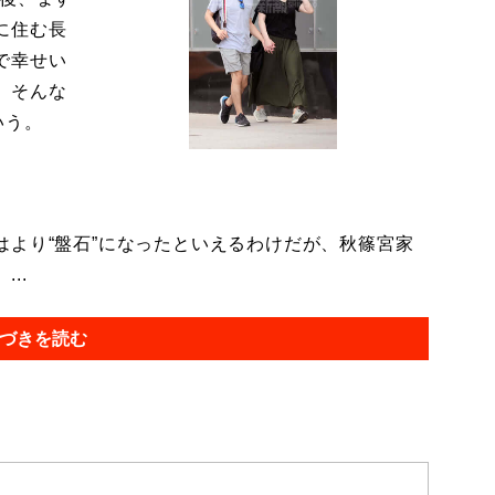
に住む長
で幸せい
。そんな
いう。
より“盤石”になったといえるわけだが、秋篠宮家
..
づきを読む