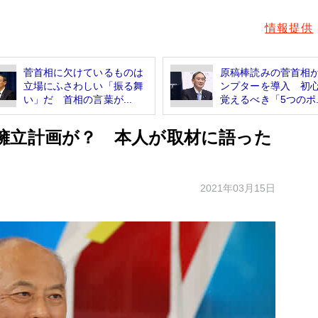
情報提供
菅首相に欠けているものは
原稿棒読みの菅首相
立場にふさわしい「振る舞
ンプターを導入 初
い」だ 首相の言葉が...
覚えるべき「5つのポ..
擁立計画が？ 本人が取材に語った
2021年03月15日