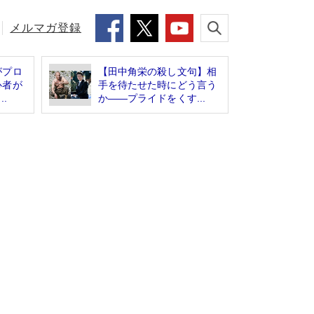
メルマガ登録
がプロ
【田中角栄の殺し文句】相
心者が
手を待たせた時にどう言う
.
か――プライドをくす...