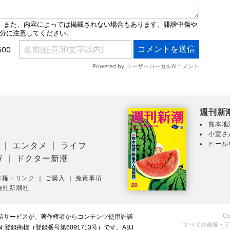
週刊新
熊本地
小室さ
ヒール
｜
エンタメ
｜
ライフ
ガ
｜
ドクター新潮
作権・リンク
｜
ご購入
｜
免責事項
会社新潮社
Co
配信サービスが、著作権者からコンテンツ使用許諾
すべての画像・
録商標（登録番号第6091713号）です。ABJ