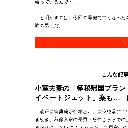
会っているんです」
と明かすのは、今回の爆発で亡くなった雑
族の男性だ。...
つ
こんな記
小室夫妻の「極秘帰国プラン
イベートジェット」案も… 
改正皇室典範が公布され、皇位継承につ
き続き、秋篠宮家の長男・悠仁さままでの
るがせにしない”こととなった。皇嗣家は