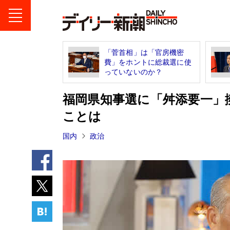
「菅首相」は「官房機密
費」をホントに総裁選に使
っていないのか？
福岡県知事選に「舛添要一」
ことは
国内
政治