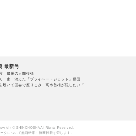
潮 最新号
震 修羅の人間模様
ん一家 消えた「プライベートジェット」帰国
を履いて国会で座りこみ 高市首相が隠したい「...
pyright © SHINCHOSHA All Rights Reserved.
データについて無断転用・無断転載を禁じます。