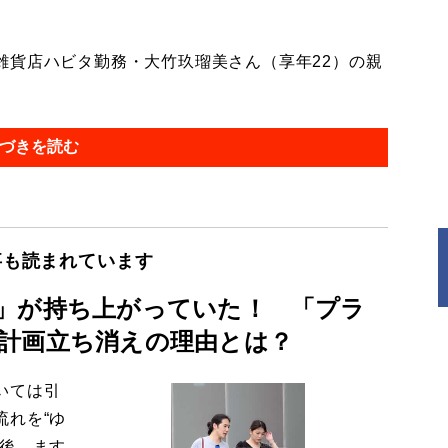
貨店ハビタ勤務・大竹玖瑠美さん（享年22）の親
づきを読む
事も読まれています
」が持ち上がっていた！ 「プラ
計画立ち消えの理由とは？
いては引
流れを“ゆ
今後、ます