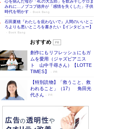
心を病んだ母が「4Lの大五郎」を飲み干しゲロま
みれに…ノブコブ徳井が「感情を失くした」子供
時代を明かす
Book Bang
石田夏穂『わたしを庇わないで』人間のいいとこ
ろよりも悪いところを書きたい【インタビュー】
Book Bang
「叱って伸びるやつは、褒めたらもっと伸
おすすめ
びる」俳優・高嶋政伸が家族に教わっ
創作にもリフレッシュにもガ
た“人を育てるコツ”…芸への考え方を明か
ムを愛用（ジャズピアニス
す
Book Bang
ト 山中千尋さん）【LOTTE
「『火垂るの墓』は、大嘘である」原作者が抱き
TIMES】
PR
続けた“自責の念”とは…「自己憐憫は描きたくな
い」監督が徹底的にこだわったこと（後編） #
【特別読物】「救うこと、救
戦争の記憶
Book Bang
われること」（17） 角田光
代さん
美輪明宏 晩年の回答を集めた『ほほえんで生き
PR
るための人生相談』がランクイン［エンターテイ
メントベストセラー］
Book Bang
「宇宙兄弟」最終46巻がベストセラー1位 宇宙
開発への関心を押し上げた18年の物語に幕 特装
版には「宇宙で描かれたマンガ」も収録