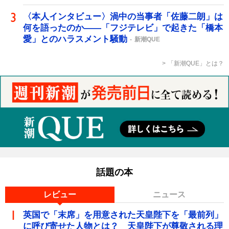
〈本人インタビュー〉渦中の当事者「佐藤二朗」は
何を語ったのか――「フジテレビ」で起きた「橋本
愛」とのハラスメント騒動
新潮QUE
「新潮QUE」とは？
話題の本
レビュー
ニュース
英国で「末席」を用意された天皇陛下を「最前列」
に呼び寄せた人物とは？ 天皇陛下が尊敬される理