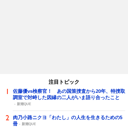
注目トピック
佐藤優vs検察官！ あの国策捜査から20年、特捜取
調室で対峙した因縁の二人がいま語り合ったこと
新潮QUE
肉乃小路ニクヨ「わたし」の人生を生きるための5
冊
新潮QUE