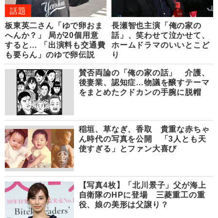
話題
板東英二さん「ゆで卵おま
長瀬智也主演「俺の家の
へんか？」 局が20個用意
話」、笑わせて泣かせて、
すると… 「出演料も交通費
ホームドラマのいいとこど
も要らん」のゆで卵伝説
り
賛否両論の「俺の家の話」 介護、
後妻業、認知症…物議を醸すテーマ
をまとめたクドカンの手腕に脱帽
稲垣、草なぎ、香取 貴重な赤ちゃ
ん時代の写真を公開 「3人とも天
使すぎる」とファン大喜び
【写真4枚】「北川景子」父が海上
自衛隊のHPに登場 三菱重工の重
役、娘の美形は父譲り？