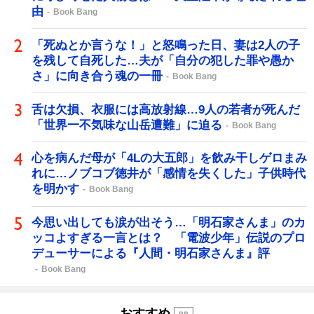
由
Book Bang
「死ぬとか言うな！」と怒鳴った日、妻は2人の子
を残して自死した…夫が「自分の犯した罪や愚か
さ」に向き合う魂の一冊
Book Bang
舌は欠損、衣服には高放射線…9人の若者が死んだ
「世界一不気味な山岳遭難」に迫る
Book Bang
心を病んだ母が「4Lの大五郎」を飲み干しゲロまみ
れに…ノブコブ徳井が「感情を失くした」子供時代
を明かす
Book Bang
今思い出しても涙が出そう…「明石家さんま」のカ
ッコよすぎる一言とは？ 「電波少年」伝説のプロ
デューサーによる『人間・明石家さんま』評
Book Bang
おすすめ